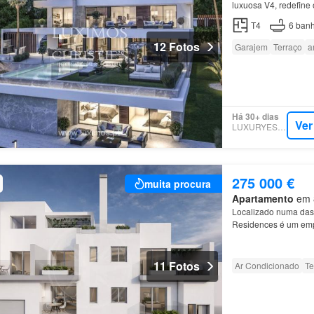
luxuosa V4, redefine
principal, a cozinha 
T4
6
banh
12 Fotos
Garajem
Terraço
a
Há 30+ dias
Ver
LUXURYESTATE
275 000 €
muita procura
Apartamento
em 8
Localizado numa das 
Residences é um emp
por apenas 5
aparta
11 Fotos
Ar Condicionado
Te