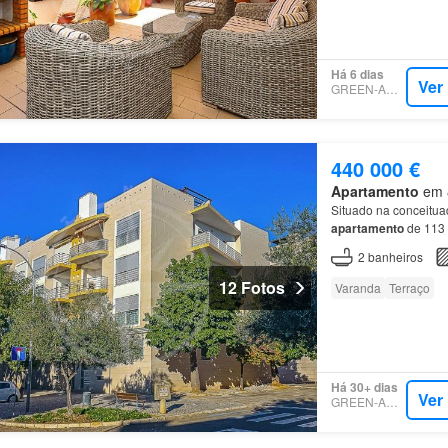
Há 6 dias
Ver
GREEN-ACRES
440 000 €
Apartamento
em 8
Situado na conceitua
apartamento
de 113 
apartamento
apresen
2
banheiros
12 Fotos
Varanda
Terraço
Há 30+ dias
Ver
GREEN-ACRES