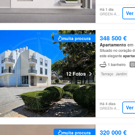
Há 1 dia
Ver
GREEN-ACRES
348 500 €
muita procura
Apartamento
em 8
Situado no coração 
este elegante
aparta
uma área total priva
1
banheiro
12 Fotos
Terraço
Jardim
Há 4 dias
Ver
GREEN-ACRES
320 000 €
muita procura