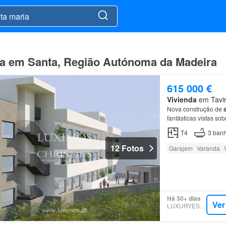
da em Santa, Região Autónoma da Madeira
615 000 €
Vivienda
em Tavira
Nova construção de
fantásticas vistas so
T4
3
banh
12 Fotos
Garajem
Varanda
Há 30+ dias
Ver
LUXURYESTATE