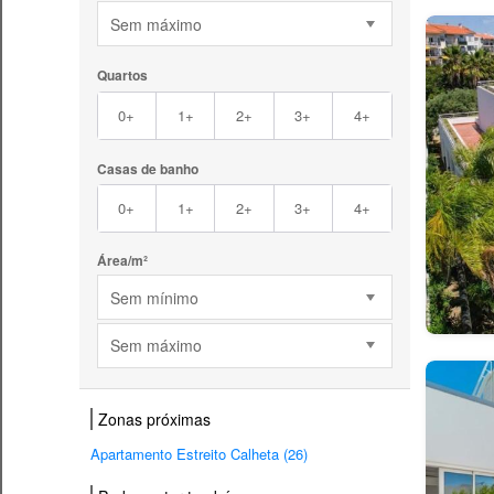
Sem máximo
Quartos
0+
1+
2+
3+
4+
Casas de banho
0+
1+
2+
3+
4+
Área/m²
Sem mínimo
Sem máximo
Zonas próximas
Apartamento Estreito Calheta (26)