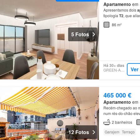
Apartamento
em 8
Apresentamos dois
a
tipologia
T2
, que ali
86 m²
5 Fotos
Há 30+ dias
Ver
GREEN-ACRES
465 000 €
Apartamento
em 8
Recém-chegado ao m
num rés-do-chão elev
de
Tavira
, perto de 
2
banheiros
12 Fotos
Garajem
Terraço