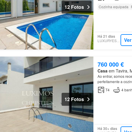
12 Fotos
Cozinha equipada
Há 21 dias
Ver
LUXURYESTATE
760 000 €
Casa
em Tavira, Mu
Ao entrar, somos re
perfeitamente a cozi
T4
4
banh
12 Fotos
Há 30+ dias