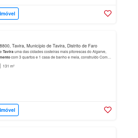
 imóvel
800, Tavira, Município de Tavira, Distrito de Faro
de
Tavira
uma das cidades costeiras mais pitorescas do Algarve,
mento
com 3 quartos e 1 casa de banho e meia, construído Com
da de 130 m², composta por 99 m² de área…
131 m²
 imóvel