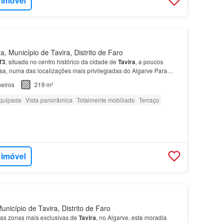
 imóvel
, Município de Tavira, Distrito de Faro
T3
, situada no centro histórico da cidade de
Tavira
, a poucos
a, numa das localizações mais privilegiadas do Algarve Para
segurança, o
apartamento
dispõe ainda de um l…
eiros
219 m²
quipada
Vista panorâmica
Totalmente mobiliado
Terraço
 imóvel
nicípio de Tavira, Distrito de Faro
as zonas mais exclusivas de
Tavira
, no Algarve, esta moradia