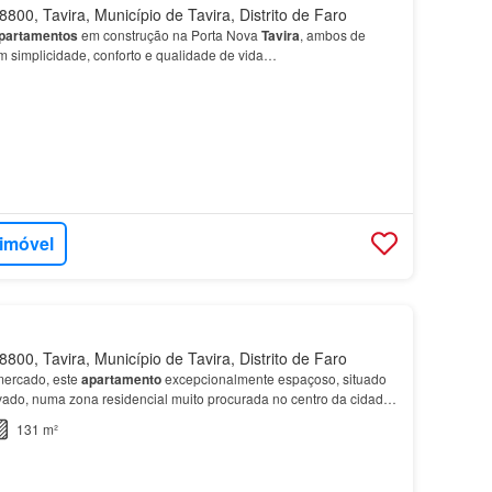
800, Tavira, Município de Tavira, Distrito de Faro
partamentos
em construção na Porta Nova
Tavira
, ambos de
am simplicidade, conforto e qualidade de vida…
 imóvel
800, Tavira, Município de Tavira, Distrito de Faro
ercado, este
apartamento
excepcionalmente espaçoso, situado
ado, numa zona residencial muito procurada no centro da cidade
escolas, supermercados, cafés e todos os ser…
131 m²