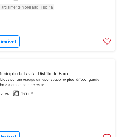
Parcialmente mobiliado
Piscina
 imóvel
nicípio de Tavira, Distrito de Faro
cebidos por um espaço em openspace no
piso
térreo, ligando
nha e a ampla sala de estar…
eiros
158 m²