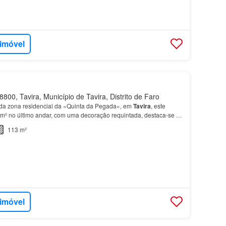
 imóvel
800, Tavira, Município de Tavira, Distrito de Faro
da zona residencial da «Quinta da Pegada», em
Tavira
, este
m² no último andar, com uma decoração requintada, destaca-se O
ta áreas de estar espaçosas banhadas pela luz…
113 m²
 imóvel