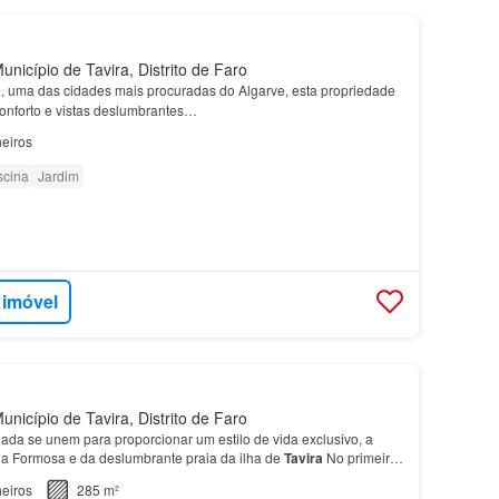
nicípio de Tavira, Distrito de Faro
a
, uma das cidades mais procuradas do Algarve, esta propriedade
onforto e vistas deslumbrantes…
eiros
scina
Jardim
 imóvel
nicípio de Tavira, Distrito de Faro
giada se unem para proporcionar um estilo de vida exclusivo, a
a Formosa e da deslumbrante praia da ilha de
Tavira
No primeiro
ea privativa, composta por três quar…
eiros
285 m²