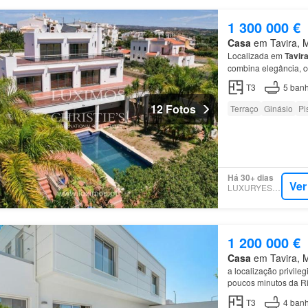
1 300 000 €
Casa
em Tavira, Mu
Localizada em
Tavir
combina elegância, c
T3
5
banh
12 Fotos
Terraço
Ginásio
Pi
Há 30+ dias
Ver
LUXURYESTATE
1 200 000 €
Casa
em Tavira, Mu
a localização privile
poucos minutos da Ri
piso
encontra-se a ár
T3
4
banh