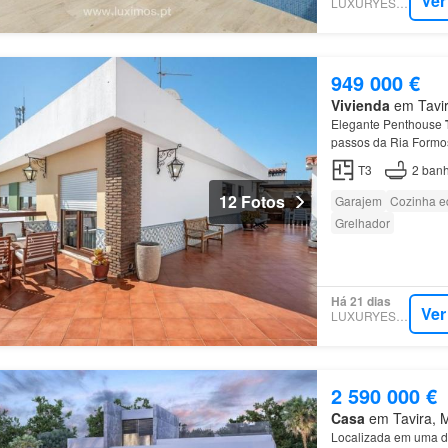
Ver
LUXURYESTATE
949 000 €
Vivienda
em Tavira
Elegante Penthouse
passos da Ria Formos
maior comodidade e 
T3
2
banh
12 Fotos
Garajem
Cozinha e
Grelhador
Há 21 dias
Ver
LUXURYESTATE
2 590 000 €
Casa
em Tavira, Mu
Localizada em uma d