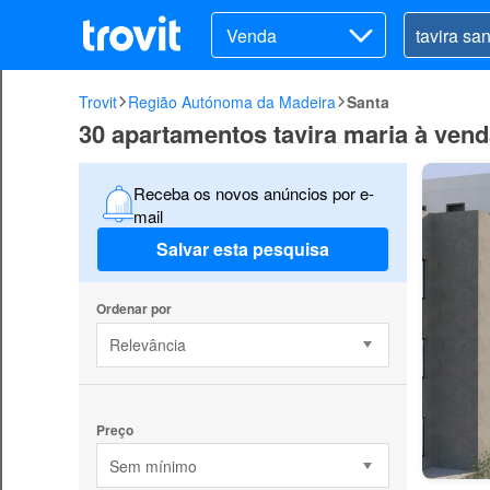
Venda
Trovit
Região Autónoma da Madeira
Santa
30 apartamentos tavira maria à ven
Receba os novos anúncios por e-
mail
Salvar esta pesquisa
Ordenar por
Relevância
Preço
Sem mínimo