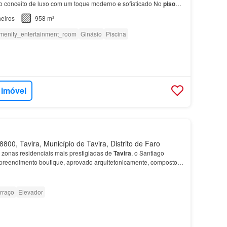
 o conceito de luxo com um toque moderno e sofisticado No
piso
e a sala de jantar em estilo open space f…
eiros
958 m²
menity_entertainment_room
Ginásio
Piscina
 imóvel
800, Tavira, Município de Tavira, Distrito de Faro
zonas residenciais mais prestigiadas de
Tavira
, o Santiago
reendimento boutique, aprovado arquitetonicamente, composto
mentos
de alta especificação.…
rraço
Elevador