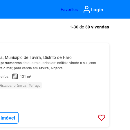
Login
Favoritos
1-30 de
30 vivendas
, Município de Tavira, Distrito de Faro
apartamentos
de quatro quartos em edifício virado a sul, com
bre o mar, para venda em
Tavira
, Algarve…
eiros
131 m²
Vista panorâmica
Terraço
 imóvel