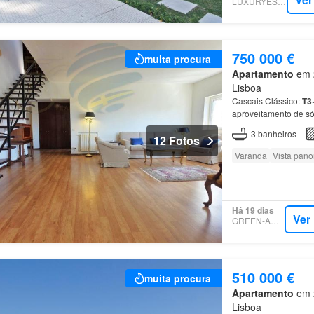
LUXURYESTATE
750 000 €
muita procura
Apartamento
em 2
Lisboa
Cascais Clássico:
T3
aproveitamento de s
prestigiado
Bairro
d
3
banheiros
12 Fotos
Varanda
Vista pan
Há 19 dias
Ver
GREEN-ACRES
510 000 €
muita procura
Apartamento
em 2
Lisboa