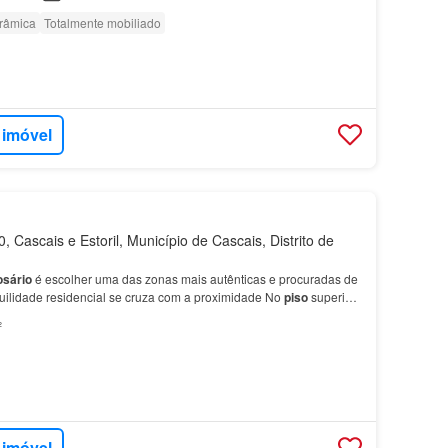
orâmica
Totalmente mobiliado
 imóvel
 Cascais e Estoril, Município de Cascais, Distrito de
sário
é escolher uma das zonas mais autênticas e procuradas de
uilidade residencial se cruza com a proximidade No
piso
superior,
arantem privacidade e conforto, com…
²
 imóvel