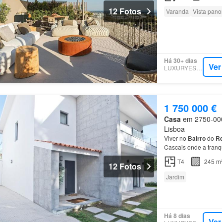
12 Fotos
Varanda
Vista pan
Há 30+ dias
Ver
LUXURYESTATE
1 750 000 €
Casa
em 2750-000,
Lisboa
Viver no
Bairro
do
Ro
Cascais onde a tranq
três amplas suítes g
T4
245 m
12 Fotos
Jardim
Há 8 dias
Ver