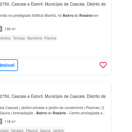
750, Cascais e Estoril, Município de Cascais, Distrito de
erido no prestigiado Edifício Biarritz, no
Bairro
do
Rosário
em
139 m²
orâmica
Terraço
Banheira
Piscina
 imóvel
750, Cascais e Estoril, Município de Cascais, Distrito de
a Cascais | Jardim privado e jardim do condomínio | Piscinas | 2
Sauna | Arrecadação -
Bairro
do
Rosário
- Centro privilegiada e
118 m²
erraço
Ginásio
Piscina
Sauna
Jardim