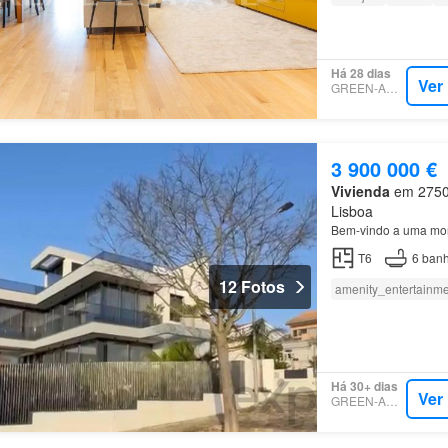
Há 28 dias
Ver
GREEN-ACRES
3 900 000 €
Vivienda
em 2750, 
Lisboa
Bem-vindo a uma mora
T6
6
banh
12 Fotos
amenity_entertainm
Há 30+ dias
Ver
GREEN-ACRES