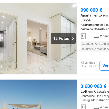
990 000 €
Apartamento
em C
Lisboa
Apartamento
de 3 qu
bairro
do
Rosário
, e
de Área Bruta Privad
T3
2
banh
12 Fotos
Garajem
Ar Condic
Totalmente mobiliad
Há 21 dias
Ver
LUXURYESTATE
3 600 000 €
Loft
em Cascais e E
Penthouse One Living
Prestigiado
Bairro
d
~~Distribuição do Im
T3
4
banh