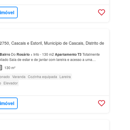
 imóvel
750, Cascais e Estoril, Município de Cascais, Distrito de
Bairro
Do
Rosário
+ Info - 130 m2
Apartamento
T3
Totalmente
ado Sala de estar e de jantar com lareira e acesso a uma
almente equipada
2 quartos
com armários embutid…
130 m²
ionado
Varanda
Cozinha equipada
Lareira
o
Elevador
 imóvel