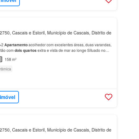
750, Cascais e Estoril, Município de Cascais, Distrito de
+2
Apartamento
acolhedor com excelentes áreas, duas varandas,
ótão com
dois quartos
extra e vista de mar ao longe Situado no
o
Rosário
, em Cascais, este acolhedor apa…
158 m²
orâmica
 imóvel
750, Cascais e Estoril, Município de Cascais, Distrito de