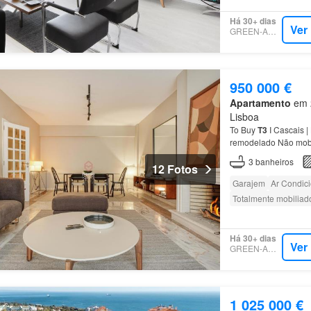
Há 30+ dias
Ver
GREEN-ACRES
950 000 €
Apartamento
em 2
Lisboa
To Buy
T3
I Cascais |
remodelado Não mobil
varanda Cozinha tot
3
banheiros
12 Fotos
Garajem
Ar Condic
Totalmente mobiliad
Há 30+ dias
Ver
GREEN-ACRES
1 025 000 €