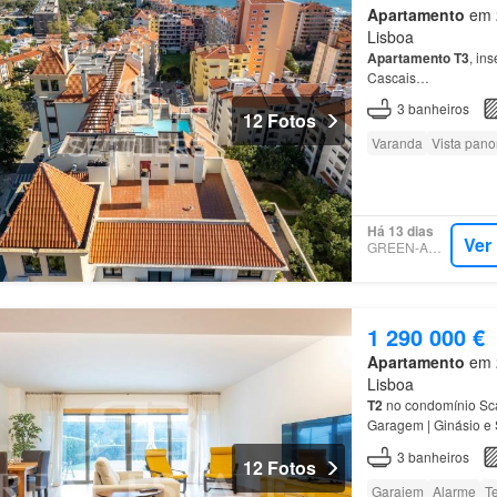
Apartamento
em 2
Lisboa
Apartamento
T3
, ins
Cascais…
3
banheiros
12 Fotos
Varanda
Vista pan
Há 13 dias
Ver
GREEN-ACRES
1 290 000 €
Apartamento
em 2
Lisboa
T2
no condomínio Scal
Garagem | Ginásio e 
muita luz natural…
3
banheiros
12 Fotos
Garajem
Alarme
T