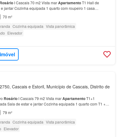
Rosário
I Cascais 70 m2 Vista mar
Apartamento
T1 Hall de
r e jantar Cozinha equipada 1 quarto com roupeiro 1 casa
do
Rosário
,
prédio
com 2 elevadores, com vista des…
70 m²
randa
Cozinha equipada
Vista panorâmica
ado
Elevador
 imóvel
750, Cascais e Estoril, Município de Cascais, Distrito de
Do
Rosário
I Cascais 79 m2 Vista mar
Apartamento
T1+1
rada Sala de estar e jantar Cozinha equipada 1 quarto com T1 +1
 no
Bairro
do
Rosário
,
prédio
com 2 elevadores,…
79 m²
randa
Cozinha equipada
Vista panorâmica
o
Elevador