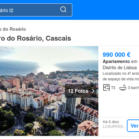
o do Rosário
ro do Rosário, Cascais
990 000 €
Apartamento
em 2
Distrito de Lisboa
Localizado no 4º and
de espaço de vida m
T3
3
banh
12 Fotos
Há 8 dias
Ver
LUXURYESTATE