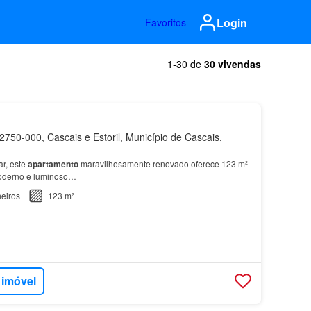
Login
Favoritos
1-30 de
30 vivendas
750-000, Cascais e Estoril, Município de Cascais,
ar, este
apartamento
maravilhosamente renovado oferece 123 m²
oderno e luminoso…
eiros
123 m²
 imóvel