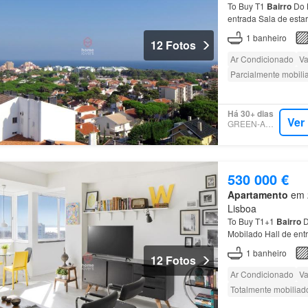
To Buy T1
Bairro
Do
entrada Sala de esta
localizado no
Bairro
1
banheiro
12 Fotos
Ar Condicionado
Va
Parcialmente mobili
Há 30+ dias
Ver
GREEN-ACRES
530 000 €
Apartamento
em 2
Lisboa
To Buy T1+1
Bairro
Mobilado Hall de ent
mobilado, localizado
1
banheiro
12 Fotos
Ar Condicionado
Va
Totalmente mobiliad