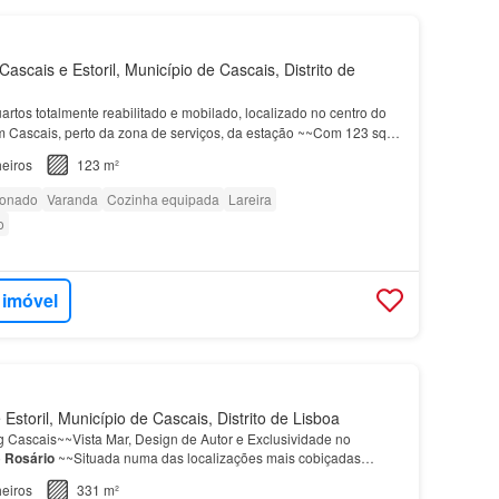
ascais e Estoril, Município de Cascais, Distrito de
artos totalmente reabilitado e mobilado, localizado no centro do
m Cascais, perto da zona de serviços, da estação ~~Com 123 sqm
a, o
apartamento
oferece uma excelente…
eiros
123 m²
ionado
Varanda
Cozinha equipada
Lareira
o
 imóvel
storil, Município de Cascais, Distrito de Lisboa
 Cascais~~Vista Mar, Design de Autor e Exclusividade no
o
Rosário
~~Situada numa das localizações mais cobiçadas
óvel:~~
Piso
Principal:~…
eiros
331 m²