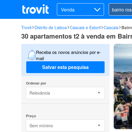
Venda
Trovit
Distrito de Lisboa
Cascais e Estoril
Cascais
Bairr
30 apartamentos t2 à venda em Bair
Receba os novos anúncios por e-
mail
Salvar esta pesquisa
Ordenar por
Relevância
Preço
Sem mínimo