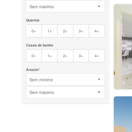
Sem máximo
Quartos
0+
1+
2+
3+
4+
Casas de banho
0+
1+
2+
3+
4+
Área/m²
Sem mínimo
Sem máximo