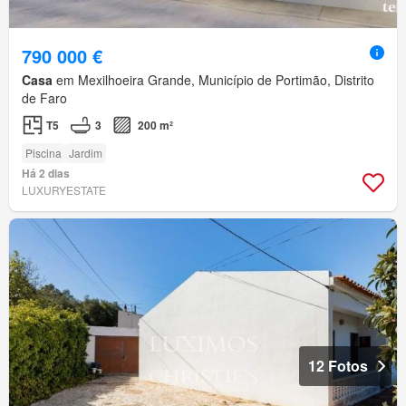
790 000 €
Casa
em Mexilhoeira Grande, Município de Portimão, Distrito
de Faro
T5
3
200 m²
Piscina
Jardim
Há 2 dias
LUXURYESTATE
12 Fotos