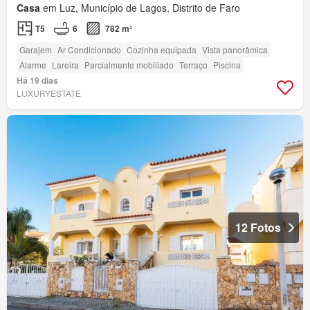
Casa
em Luz, Município de Lagos, Distrito de Faro
T5
6
782 m²
Garajem
Ar Condicionado
Cozinha equipada
Vista panorâmica
Alarme
Lareira
Parcialmente mobiliado
Terraço
Piscina
Há 19 dias
LUXURYESTATE
12 Fotos