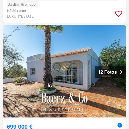
Jardim
Grelhador
Há 30+ dias
LUXURYESTATE
12 Fotos
699 000 €