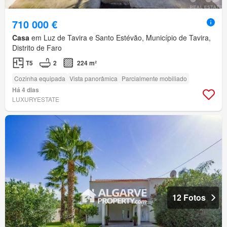
710 000 €
Casa
em Luz de Tavira e Santo Estévão, Município de Tavira,
Distrito de Faro
T5
2
224 m²
Cozinha equipada
Vista panorâmica
Parcialmente mobiliado
Há 4 dias
LUXURYESTATE
12 Fotos