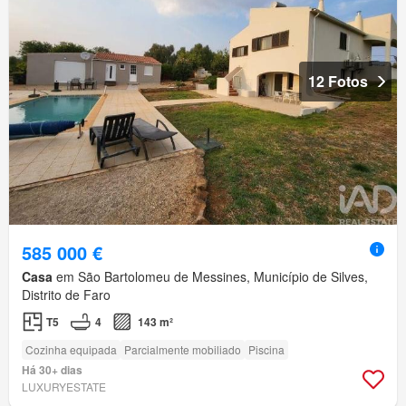
12 Fotos
585 000 €
Casa
em São Bartolomeu de Messines, Município de Silves,
Distrito de Faro
T5
4
143 m²
Cozinha equipada
Parcialmente mobiliado
Piscina
Há 30+ dias
LUXURYESTATE