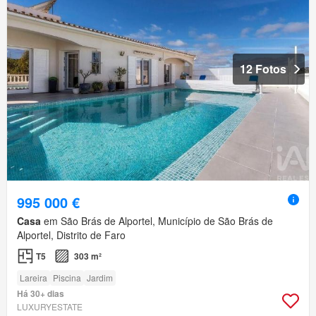
12 Fotos
995 000 €
Casa
em São Brás de Alportel, Município de São Brás de
Alportel, Distrito de Faro
T5
303 m²
Lareira
Piscina
Jardim
Há 30+ dias
LUXURYESTATE