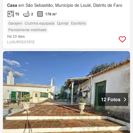
Casa
em São Sebastião, Município de Loulé, Distrito de Faro
T5
2
178 m²
Garajem
Cozinha equipada
Quintal
Escritório
Parcialmente mobiliado
Há 23 dias
LUXURYESTATE
12 Fotos