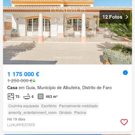
12 Fotos
1 175 000 €
1 250 000 €
Casa
em Guia, Município de Albufeira, Distrito de Faro
T5
6
463 m²
Cozinha equipada
Escritório
Parcialmente mobiliado
amenity_entertainment_room
Ginásio
Piscina
Há 19 dias
LUXURYESTATE