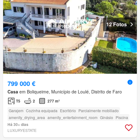
12 Fotos
799 000 €
Casa
em Boliqueime, Município de Loulé, Distrito de Faro
T5
2
277 m²
Garajem
Cozinha equipada
Escritório
Parcialmente mobiliado
amenity_drying_area
amenity_entertainment_room
Ginásio
Piscina
Há 30+ dias
LUXURYESTATE