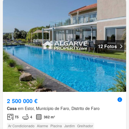
12 Fotos
2 500 000 €
Casa
em Estoi, Município de Faro, Distrito de Faro
T5
4
362 m²
Ar Condicionado
Alarme
Piscina
Jardim
Grelhador