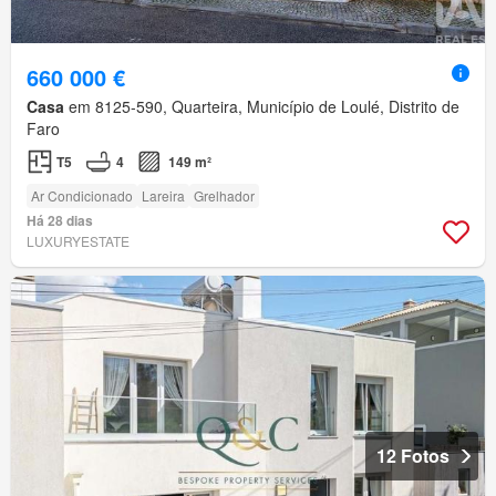
660 000 €
Casa
em 8125-590, Quarteira, Município de Loulé, Distrito de
Faro
T5
4
149 m²
Ar Condicionado
Lareira
Grelhador
Há 28 dias
LUXURYESTATE
12 Fotos