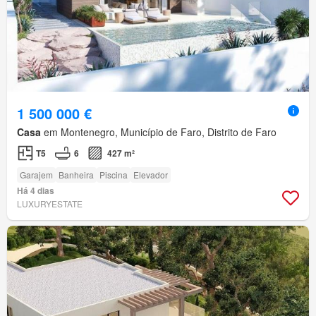
1 500 000 €
Casa
em Montenegro, Município de Faro, Distrito de Faro
T5
6
427 m²
Garajem
Banheira
Piscina
Elevador
Há 4 dias
LUXURYESTATE