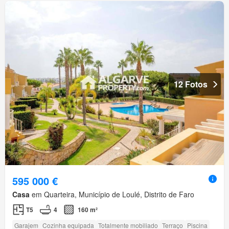
12 Fotos
595 000 €
Casa
em Quarteira, Município de Loulé, Distrito de Faro
T5
4
160 m²
Garajem
Cozinha equipada
Totalmente mobiliado
Terraço
Piscina