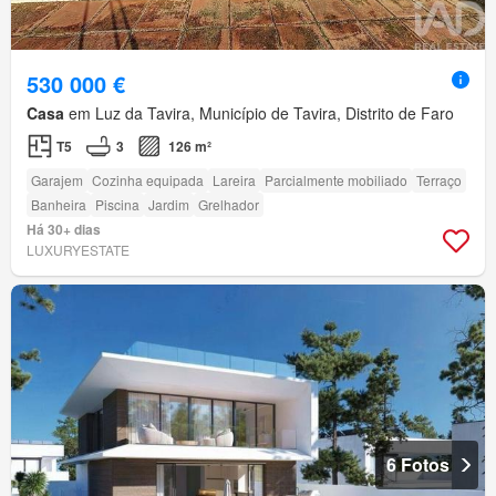
530 000 €
Casa
em Luz da Tavira, Município de Tavira, Distrito de Faro
T5
3
126 m²
Garajem
Cozinha equipada
Lareira
Parcialmente mobiliado
Terraço
Banheira
Piscina
Jardim
Grelhador
Há 30+ dias
LUXURYESTATE
6 Fotos