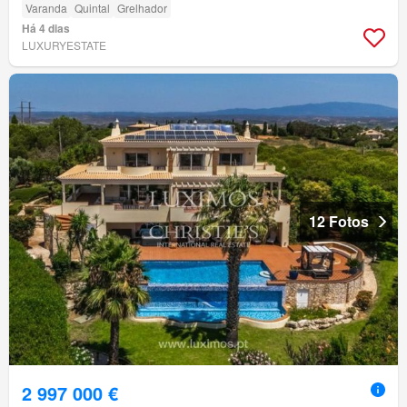
Varanda
Quintal
Grelhador
Há 4 dias
LUXURYESTATE
12 Fotos
2 997 000 €