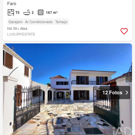
Faro
T5
2
167 m²
Garajem
Ar Condicionado
Terraço
Há 30+ dias
LUXURYESTATE
12 Fotos