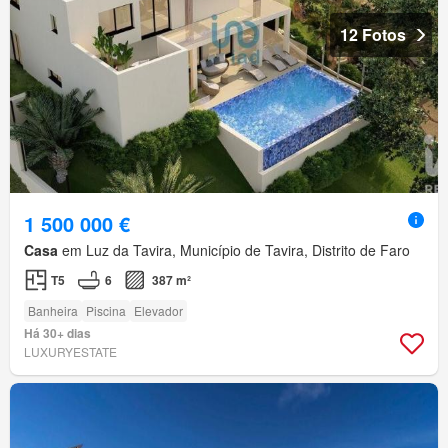
12 Fotos
1 500 000 €
Casa
em Luz da Tavira, Município de Tavira, Distrito de Faro
T5
6
387 m²
Banheira
Piscina
Elevador
Há 30+ dias
LUXURYESTATE