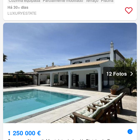
Cozinha equipada
Parcialmente mobiliado
Terraço
Piscina
Há 30+ dias
LUXURYESTATE
12 Fotos
1 250 000 €