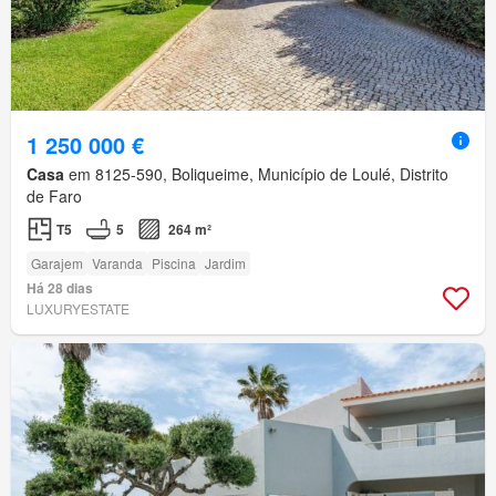
1 250 000 €
Casa
em 8125-590, Boliqueime, Município de Loulé, Distrito
de Faro
T5
5
264 m²
Garajem
Varanda
Piscina
Jardim
Há 28 dias
LUXURYESTATE