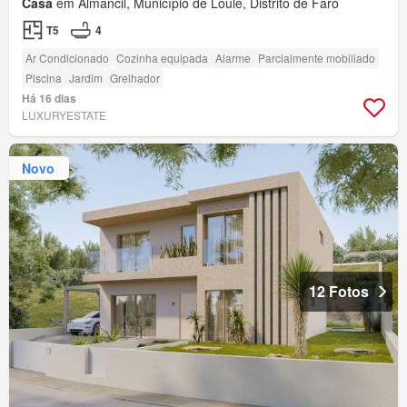
Casa
em Almancil, Município de Loulé, Distrito de Faro
T5
4
Ar Condicionado
Cozinha equipada
Alarme
Parcialmente mobiliado
Piscina
Jardim
Grelhador
Há 16 dias
LUXURYESTATE
Novo
12 Fotos