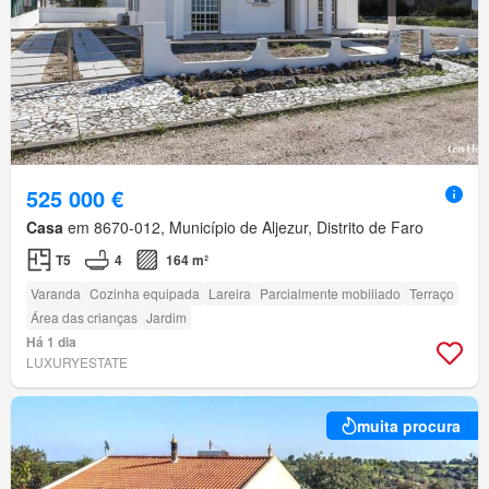
525 000 €
Casa
em 8670-012, Município de Aljezur, Distrito de Faro
T5
4
164 m²
Varanda
Cozinha equipada
Lareira
Parcialmente mobiliado
Terraço
Área das crianças
Jardim
Há 1 dia
LUXURYESTATE
muita procura