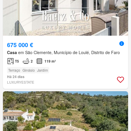
675 000 €
Casa
em São Clemente, Município de Loulé, Distrito de Faro
T5
2
119 m²
Terraço
Ginásio
Jardim
Há 24 dias
LUXURYESTATE