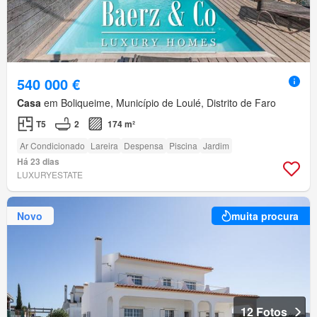
540 000 €
Casa
em Boliqueime, Município de Loulé, Distrito de Faro
T5
2
174 m²
Ar Condicionado
Lareira
Despensa
Piscina
Jardim
Há 23 dias
LUXURYESTATE
Novo
muita procura
12 Fotos