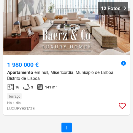
12 Fotos
1 980 000 €
Apartamento
em null, Misericórdia, Município de Lisboa,
Distrito de Lisboa
T6
3
141 m²
Terraço
Há 1 dia
LUXURYESTATE
1