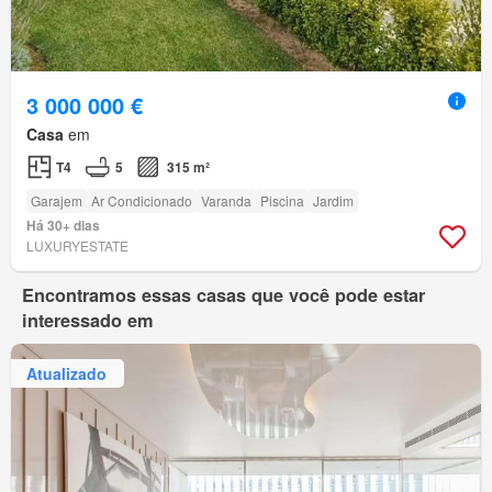
3 000 000 €
Casa
em
T4
5
315 m²
Garajem
Ar Condicionado
Varanda
Piscina
Jardim
Há 30+ dias
LUXURYESTATE
Encontramos essas casas que você pode estar
interessado em
Atualizado