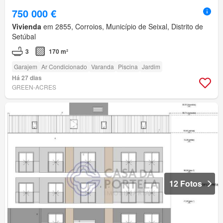
750 000 €
Vivienda
em 2855, Corroios, Município de Seixal, Distrito de
Setúbal
3
170 m²
Garajem
Ar Condicionado
Varanda
Piscina
Jardim
Há 27 dias
GREEN-ACRES
12 Fotos