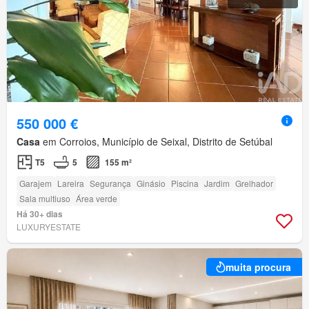
550 000 €
Casa
em Corroios, Município de Seixal, Distrito de Setúbal
T5
5
155 m²
Garajem
Lareira
Segurança
Ginásio
Piscina
Jardim
Grelhador
Sala multiuso
Área verde
Há 30+ dias
LUXURYESTATE
muita procura