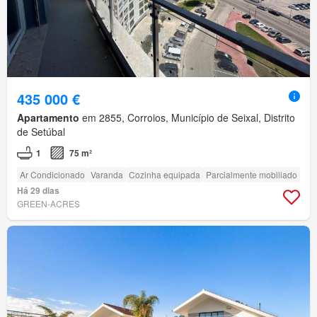
435 000 €
Apartamento
em 2855, Corroios, Município de Seixal, Distrito
de Setúbal
1
75 m²
Ar Condicionado
Varanda
Cozinha equipada
Parcialmente mobiliado
Há 29 dias
GREEN-ACRES