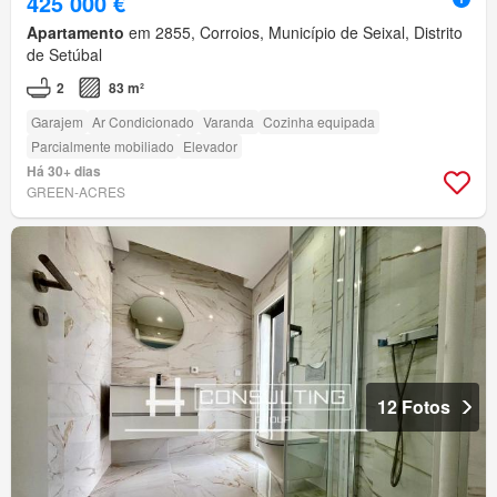
425 000 €
Apartamento
em 2855, Corroios, Município de Seixal, Distrito
de Setúbal
2
83 m²
Garajem
Ar Condicionado
Varanda
Cozinha equipada
Parcialmente mobiliado
Elevador
Há 30+ dias
GREEN-ACRES
12 Fotos