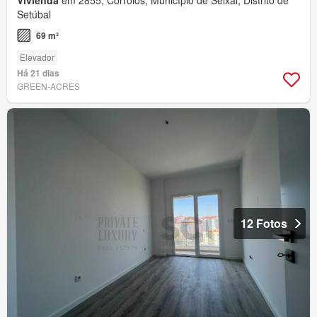
Setúbal
69 m²
Elevador
Há 21 dias
GREEN-ACRES
12 Fotos