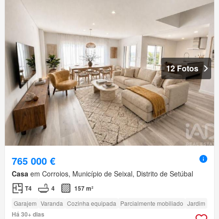
12 Fotos
765 000 €
Casa
em Corroios, Município de Seixal, Distrito de Setúbal
T4
4
157 m²
Garajem
Varanda
Cozinha equipada
Parcialmente mobiliado
Jardim
Há 30+ dias