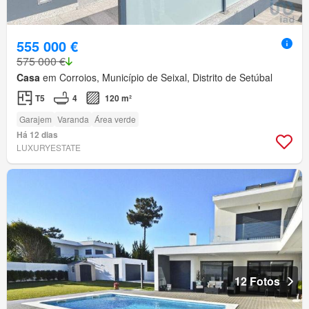
555 000 €
575 000 €
Casa
em Corroios, Município de Seixal, Distrito de Setúbal
T5
4
120 m²
Garajem
Varanda
Área verde
Há 12 dias
LUXURYESTATE
12 Fotos