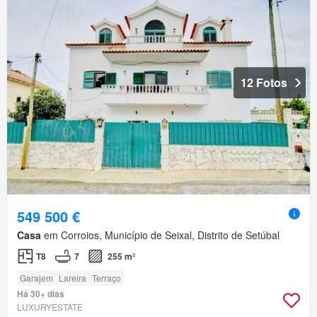
12 Fotos
549 500 €
Casa
em Corroios, Município de Seixal, Distrito de Setúbal
T8
7
255 m²
Garajem
Lareira
Terraço
Há 30+ dias
LUXURYESTATE