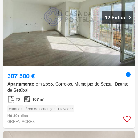
12 Fotos
387 500 €
Apartamento
em 2855, Corroios, Município de Seixal, Distrito
de Setúbal
T3
107 m²
Varanda
Área das crianças
Elevador
Há 30+ dias
GREEN-ACRES