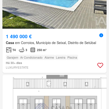
1 490 000 €
Casa
em Corroios, Município de Seixal, Distrito de Setúbal
T4
3
250 m²
Garajem
Ar Condicionado
Alarme
Lareira
Piscina
Há 30+ dias
LUXURYESTATE