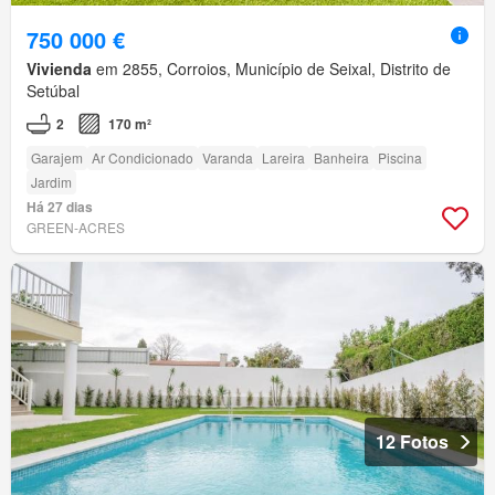
750 000 €
Vivienda
em 2855, Corroios, Município de Seixal, Distrito de
Setúbal
2
170 m²
Garajem
Ar Condicionado
Varanda
Lareira
Banheira
Piscina
Jardim
Há 27 dias
GREEN-ACRES
12 Fotos