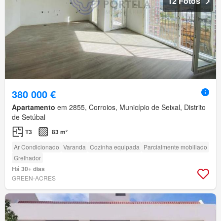
12 Fotos
380 000 €
Apartamento
em 2855, Corroios, Município de Seixal, Distrito
de Setúbal
T3
83 m²
Ar Condicionado
Varanda
Cozinha equipada
Parcialmente mobiliado
Grelhador
Há 30+ dias
GREEN-ACRES