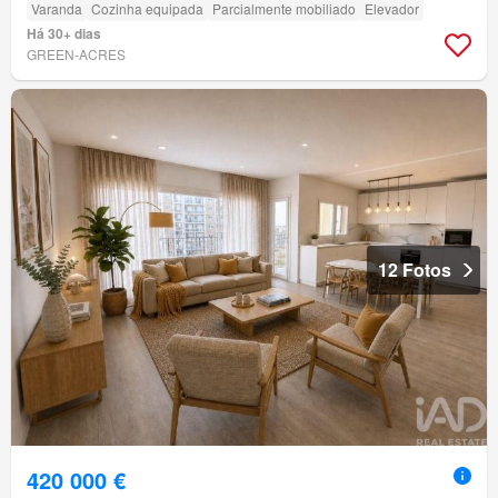
Varanda
Cozinha equipada
Parcialmente mobiliado
Elevador
Há 30+ dias
GREEN-ACRES
12 Fotos
420 000 €