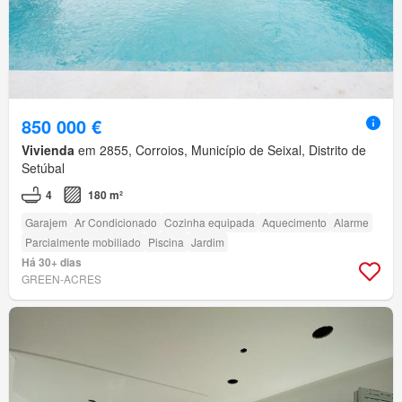
850 000 €
Vivienda
em 2855, Corroios, Município de Seixal, Distrito de
Setúbal
4
180 m²
Garajem
Ar Condicionado
Cozinha equipada
Aquecimento
Alarme
Parcialmente mobiliado
Piscina
Jardim
Há 30+ dias
GREEN-ACRES