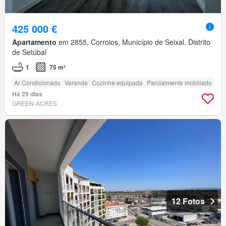
425 000 €
Apartamento
em 2855, Corroios, Município de Seixal, Distrito
de Setúbal
1
75 m²
Ar Condicionado
Varanda
Cozinha equipada
Parcialmente mobiliado
Há 29 dias
GREEN-ACRES
12 Fotos