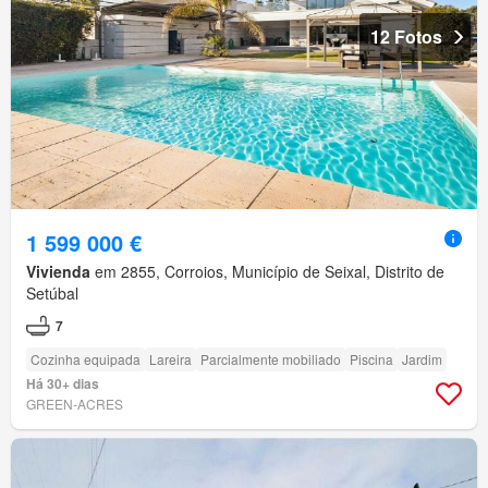
12 Fotos
1 599 000 €
Vivienda
em 2855, Corroios, Município de Seixal, Distrito de
Setúbal
7
Cozinha equipada
Lareira
Parcialmente mobiliado
Piscina
Jardim
Há 30+ dias
GREEN-ACRES