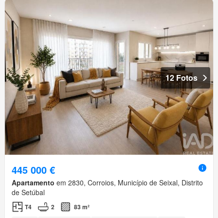
12 Fotos
445 000 €
Apartamento
em 2830, Corroios, Município de Seixal, Distrito
de Setúbal
T4
2
83 m²