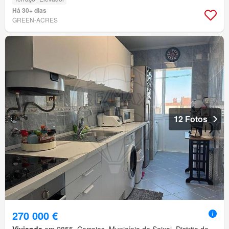
Há 30+ dias
GREEN-ACRES
12 Fotos
270 000 €
Vivienda
em 2855, Corroios, Município de Seixal, Distrito de