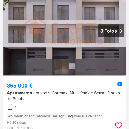
3 Fotos
365 000 €
Apartamento
em 2855, Corroios, Município de Seixal, Distrito
de Setúbal
1
Ar Condicionado
Varanda
Terraço
Segurança
Grelhador
Há 30+ dias
GREEN-ACRES