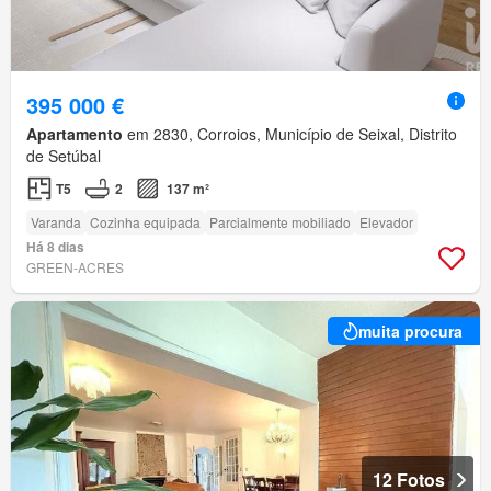
395 000 €
Apartamento
em 2830, Corroios, Município de Seixal, Distrito
de Setúbal
T5
2
137 m²
Varanda
Cozinha equipada
Parcialmente mobiliado
Elevador
Há 8 dias
GREEN-ACRES
muita procura
12 Fotos