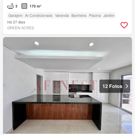
3
170 m²
Garajem
Ar Condicionado
Varanda
Banheira
Piscina
Jardim
Há 27 dias
GREEN-ACRES
12 Fotos