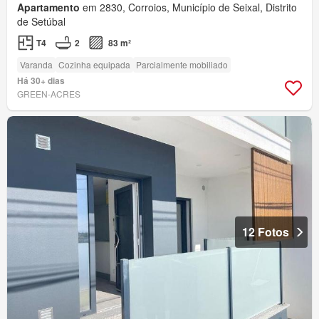
Apartamento
em 2830, Corroios, Município de Seixal, Distrito
de Setúbal
T4
2
83 m²
Varanda
Cozinha equipada
Parcialmente mobiliado
Há 30+ dias
GREEN-ACRES
12 Fotos