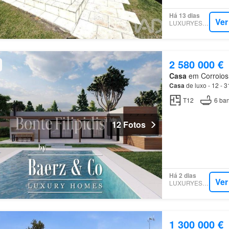
Há 13 dias
Ver
LUXURYESTATE
2 580 000 €
Casa
em Corroios, 
Casa
de luxo - 12 - 
T12
6
ban
12 Fotos
Há 2 dias
Ver
LUXURYESTATE
1 300 000 €