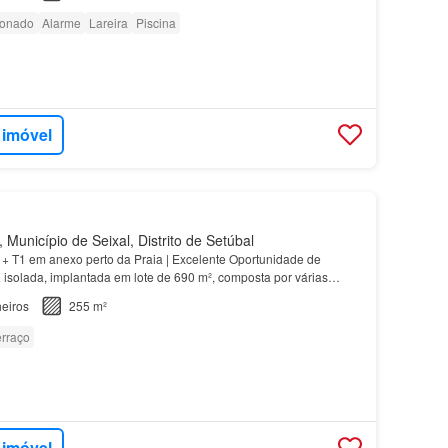
ionado
Alarme
Lareira
Piscina
 imóvel
Município de Seixal, Distrito de Setúbal
+ T1 em anexo perto da Praia | Excelente Oportunidade de
a
isolada, implantada em lote de 690 m², composta por várias
5): - Sala ampla com lareira - Cozinha com acess…
eiros
255 m²
erraço
 imóvel