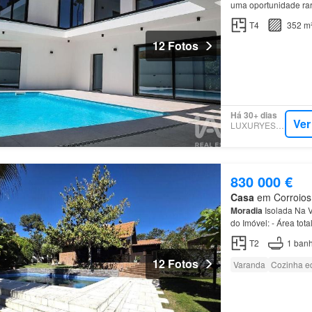
uma oportunidade rar
contemporânea, situa
T4
352 m
12 Fotos
Há 30+ dias
Ver
LUXURYESTATE
830 000 €
Casa
em Corroios, 
Moradia
Isolada Na V
do Imóvel: - Área tot
escritório, 1
casa
de b
T2
1
banh
12 Fotos
Varanda
Cozinha e