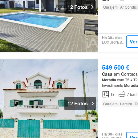
12 Fotos
Garajem
Ar Condic
Há 30+ dias
Ver
LUXURYESTATE
549 500 €
Casa
em Corroios, 
Moradia
com T5 + T2 
Investimento
Moradi
Moradia
Principal (T
T8
7
banh
12 Fotos
Garajem
Lareira
T
Há 30+ dias
Ver