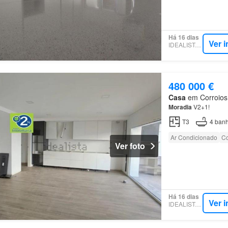
Há 16 dias
Ver 
IDEALISTA.PT
480 000 €
Casa
em Corroios, 
Moradia
V2+1!
T3
4
banh
Ar Condicionado
Co
Ver foto
Há 16 dias
Ver 
IDEALISTA.PT