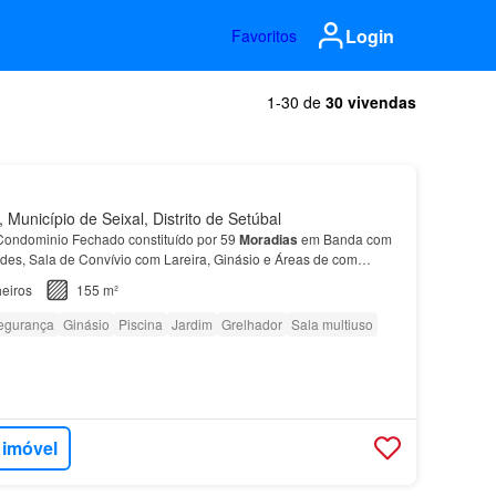
Login
Favoritos
1-30 de
30 vivendas
Município de Seixal, Distrito de Setúbal
ondominio Fechado constituído por 59
Moradias
em Banda com
rdes, Sala de Convívio com Lareira, Ginásio e Áreas de com
rientada a Poente, equipada com Lareira;
Moradia
c…
eiros
155 m²
egurança
Ginásio
Piscina
Jardim
Grelhador
Sala multiuso
 imóvel