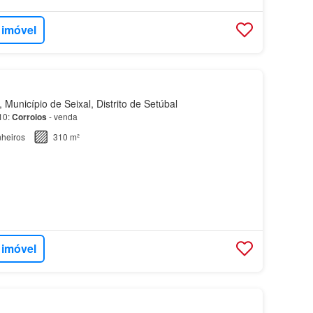
 imóvel
Município de Seixal, Distrito de Setúbal
310:
Corroios
- venda
heiros
310 m²
 imóvel