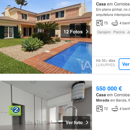
Casa
em Corroios, 
Em pleno pinhal, no 
arquitetura intempo
principal, reservand
T5
4
banh
12 Fotos
Garajem
Piscina
J
Há 30+ dias
Ver
LUXURYESTATE
550 000 €
Casa
em Corroios, 
Moradia
em Banda, fi
T2
4
banh
Ver foto