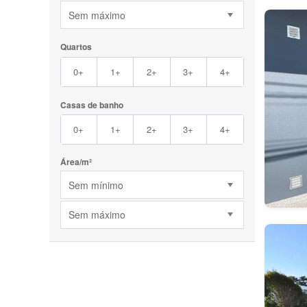
Sem máximo
Quartos
0+
1+
2+
3+
4+
Casas de banho
0+
1+
2+
3+
4+
Área/m²
Sem mínimo
Sem máximo