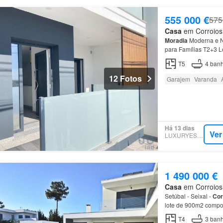
555 000 €
575
Casa
em Corroios, 
Moradia
Moderna e 
para Famílias T2+3 L
1º Andar: Suite princ
T5
4
banh
12 Fotos
Garajem
Varanda
Há 13 dias
Ver
LUXURYESTATE
1 490 000 €
Casa
em Corroios, 
Setúbal - Seixal -
Cor
lote de 900m2 compost
T4
3
banh