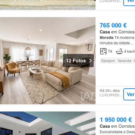
LUXURYESTATE
765 000 €
Casa
em Corroios, 
Moradia
T4 moderna c
minutos da cidade…
T4
4
banh
12 Fotos
Garajem
Varanda
Há 30+ dias
Ver
LUXURYESTATE
1 950 000 €
Casa
em Corroios, 
Exclusividade e Des