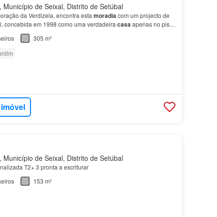
Município de Seixal, Distrito de Setúbal
coração da Verdizela, encontra esta
moradia
com um projecto de
ral, concebida em 1998 como uma verdadeira
casa
apenas no piso
o o piso superior para momentos em que a…
eiros
305 m²
ardim
 imóvel
Município de Seixal, Distrito de Setúbal
nalizada T2+ 3 pronta a escriturar
eiros
153 m²