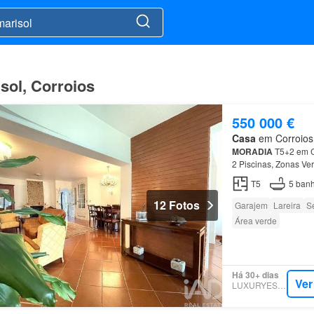
sol, Corroios
550 000 €
Casa
em Corroios, 
MORADIA
T5+2 em C
2 Piscinas, Zonas Ve
Bastante Luz Solar o
T5
5
banh
12 Fotos
Garajem
Lareira
S
Área verde
Há 30+ dias
Ver
LUXURYESTATE