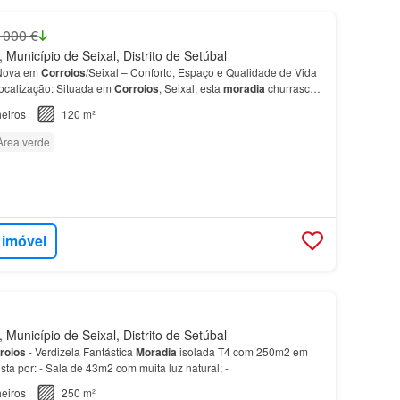
 000 €
Município de Seixal, Distrito de Setúbal
Nova em
Corroios
/Seixal – Conforto, Espaço e Qualidade de Vida
ocalização: Situada em
Corroios
, Seixal, esta
moradia
churrasco
ipal com
casa
de banho privativa Quarto…
eiros
120 m²
Área verde
 imóvel
Município de Seixal, Distrito de Setúbal
roios
- Verdizela Fantástica
Moradia
isolada T4 com 250m2 em
a por: - Sala de 43m2 com muita luz natural; -
eiros
250 m²