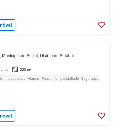
imóvel
Município de Seixal, Distrito de Setúbal
eiros
220 m²
zinha equipada
Alarme
Parcialmente mobiliado
Segurança
imóvel