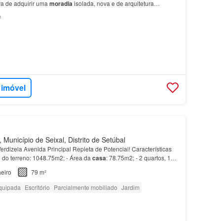
a de adquirir uma
moradia
isolada, nova e de arquitetura
da na prestigiada zona da Verdizela, a poucos…
²
 imóvel
Município de Seixal, Distrito de Setúbal
erdizela Avenida Principal Repleta de Potencial! Características
al do terreno: 1048.75m2; - Área da
casa
: 78.75m2; - 2 quartos, 1
anho; - Sala de estar, sala…
eiro
79 m²
quipada
Escritório
Parcialmente mobiliado
Jardim