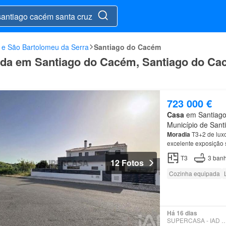
 e São Bartolomeu da Serra
Santiago do Cacém
enda em Santiago do Cacém, Santiago do Ca
723 000 €
Casa
em Santiago
Município de Sant
Moradia
T3+2 de luxo
excelente exposição s
T3
3
banh
12 Fotos
Cozinha equipada
Há 16 dias
SUPERCASA - IAD PO