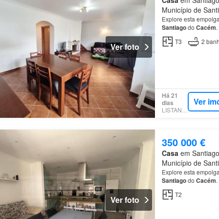
Município de Sant
Explore esta empolgan
Santiago
do
Cacém
.
T3
2
banh
Ver foto
Há 21
Ver im
dias
LISTANZA
350 000 €
Casa
em Santiago
Município de Sant
Explore esta empolgan
Santiago
do
Cacém
.
T2
Ver foto