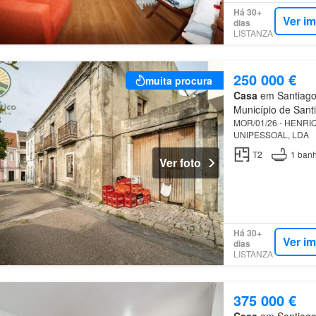
Há 30+
Ver i
dias
LISTANZA
250 000 €
muita procura
Casa
em Santiago
Município de Sant
MOR/01/26 - HENRI
UNIPESSOAL, LDA
T2
1
banh
Ver foto
Há 30+
Ver i
dias
LISTANZA
375 000 €
Casa
em Santiago