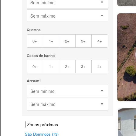
Sem mínimo
Sem máximo
Quartos
0+
1+
2+
3+
4+
Casas de banho
0+
1+
2+
3+
4+
Área/m²
Sem mínimo
Sem máximo
Zonas próximas
São Domingos (73)