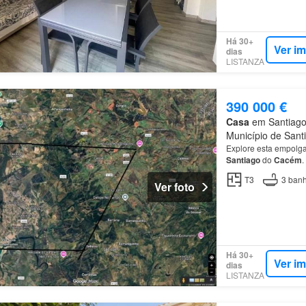
Há 30+
Ver i
dias
LISTANZA
390 000 €
Casa
em Santiago
Município de Sant
Explore esta empolgan
Santiago
do
Cacém
.
T3
3
banh
Ver foto
Há 30+
Ver i
dias
LISTANZA