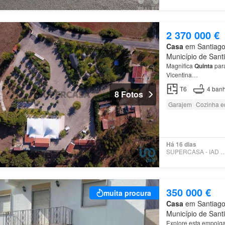
2 370 000 €
Casa
em Santiago
Município de Sant
Magnifica
Quinta
para
Vicentina…
T6
4
banh
8 Fotos
Garajem
Cozinha e
Há 16 dias
SUPERCASA - IAD PO
350 000 €
muita procura
Casa
em Santiago
Município de Sant
Explore esta empolgan