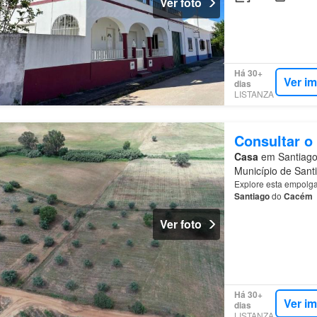
Ver foto
Há 30+
Ver i
dias
LISTANZA
Consultar o
Casa
em Santiago
Município de Sant
Explore esta empolgan
Santiago
do
Cacém
Ver foto
Há 30+
Ver i
dias
LISTANZA