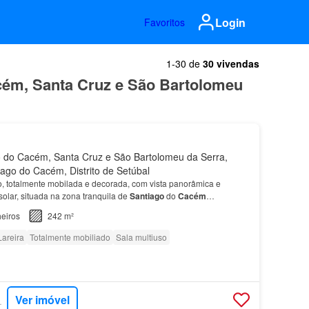
Login
Favoritos
1-30 de
30 vivendas
cém, Santa Cruz e São Bartolomeu
 do Cacém, Santa Cruz e São Bartolomeu da Serra,
iago do Cacém, Distrito de Setúbal
, totalmente mobilada e decorada, com vista panorâmica e
olar, situada na zona tranquila de
Santiago
do
Cacém
…
eiros
242 m²
Lareira
Totalmente mobiliado
Sala multiuso
Ver imóvel
RTUGAL