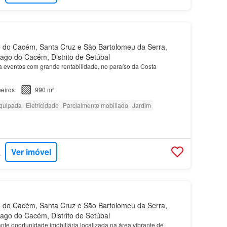
 do Cacém, Santa Cruz e São Bartolomeu da Serra,
iago do Cacém, Distrito de Setúbal
 eventos com grande rentabilidade, no paraíso da Costa
eiros
990 m²
quipada
Eletricidade
Parcialmente mobiliado
Jardim
Ver imóvel
RTUGAL
 do Cacém, Santa Cruz e São Bartolomeu da Serra,
iago do Cacém, Distrito de Setúbal
te oportunidade imobiliária localizada na área vibrante de