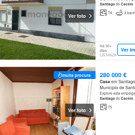
Santiago
do
Cacém
.
T4
3
banh
Ver foto
Há 30+
Ver i
dias
LISTANZA
280 000 €
muita procura
Casa
em Santiago
Município de Sant
Explore esta empolgan
Santiago
do
Cacém
.
T5
Ver foto