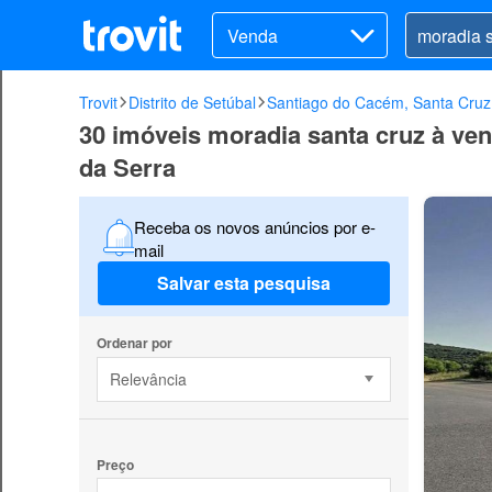
Venda
Trovit
Distrito de Setúbal
Santiago do Cacém, Santa Cruz
30 imóveis moradia santa cruz à v
da Serra
Receba os novos anúncios por e-
mail
Salvar esta pesquisa
Ordenar por
Relevância
Preço