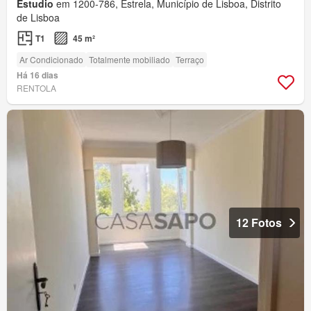
Estudio
em 1200-786, Estrela, Município de Lisboa, Distrito
de Lisboa
T1
45 m²
Ar Condicionado
Totalmente mobiliado
Terraço
Há 16 dias
RENTOLA
12 Fotos