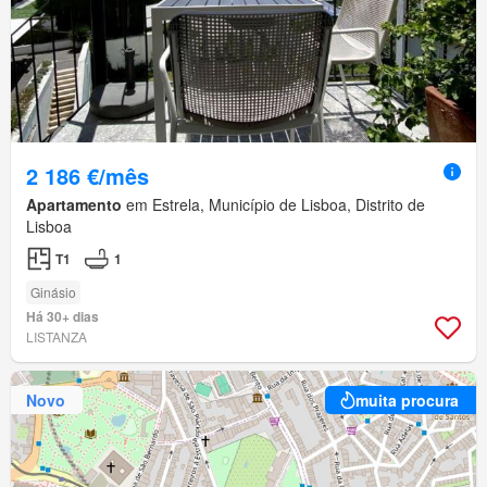
2 186 €/mês
Apartamento
em Estrela, Município de Lisboa, Distrito de
Lisboa
T1
1
Ginásio
Há 30+ dias
LISTANZA
Novo
muita procura