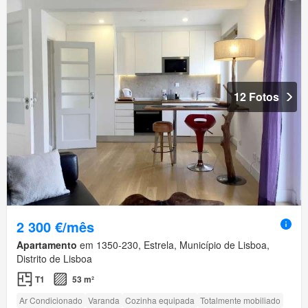
12 Fotos
2 300 €/mês
Apartamento
em 1350-230, Estrela, Município de Lisboa,
Distrito de Lisboa
T1
53 m²
Ar Condicionado
Varanda
Cozinha equipada
Totalmente mobiliado