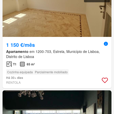
1 150 €/mês
Apartamento
em 1200-703, Estrela, Município de Lisboa,
Distrito de Lisboa
T1
65 m²
Cozinha equipada
Parcialmente mobiliado
Há 30+ dias
RENTOLA