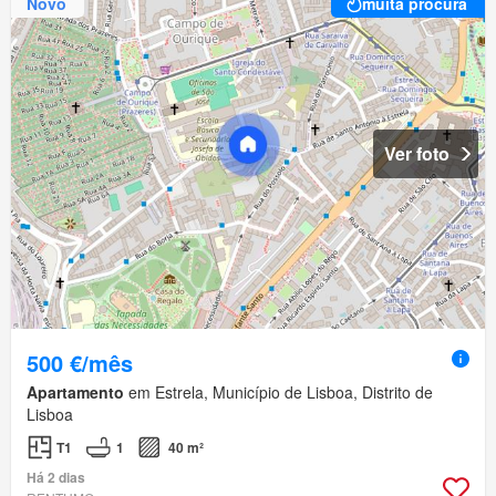
Novo
muita procura
Ver foto
500 €/mês
Apartamento
em Estrela, Município de Lisboa, Distrito de
Lisboa
T1
1
40 m²
Há 2 dias