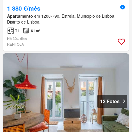
1 880 €/mês
Apartamento
em 1200-790, Estrela, Município de Lisboa,
Distrito de Lisboa
T1
61 m²
Há 30+ dias
RENTOLA
12 Fotos