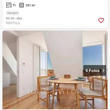
T1
331 m²
Garajem
Há 30+ dias
RENTOLA
6 Fotos