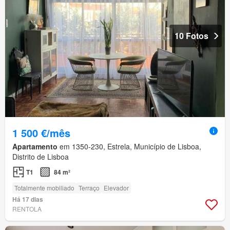
10 Fotos
1 500 €/mês
Apartamento
em 1350-230, Estrela, Município de Lisboa,
Distrito de Lisboa
T1
84 m²
Totalmente mobiliado
Terraço
Elevador
Há 17 dias
RENTOLA