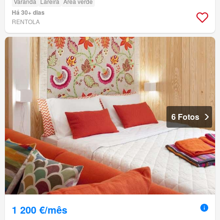
Varanda
Lareira
Área verde
Há 30+ dias
RENTOLA
6 Fotos
1 200 €/mês