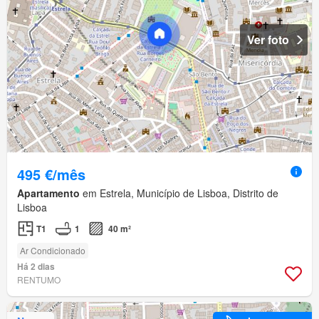
Ver foto
495 €/mês
Apartamento
em Estrela, Município de Lisboa, Distrito de
Lisboa
T1
1
40 m²
Ar Condicionado
Há 2 dias
RENTUMO