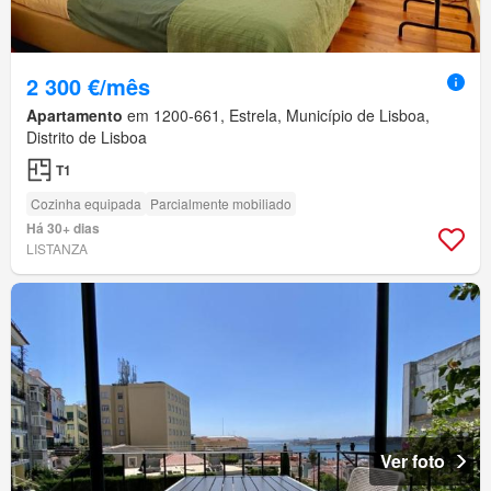
2 300 €/mês
Apartamento
em 1200-661, Estrela, Município de Lisboa,
Distrito de Lisboa
T1
Cozinha equipada
Parcialmente mobiliado
Há 30+ dias
LISTANZA
Ver foto