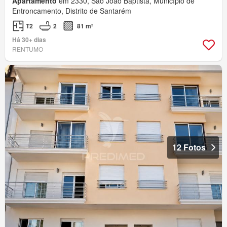
Apartamento
em 2330, São João Baptista, Município de
Entroncamento, Distrito de Santarém
T2
2
81 m²
Há 30+ dias
RENTUMO
12 Fotos