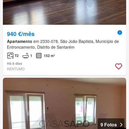
940 €/mês
Apartamento
em 2330-078, São João Baptista, Município de
Entroncamento, Distrito de Santarém
T2
1
152 m²
Há 8 dias
RENTUMO
9 Fotos