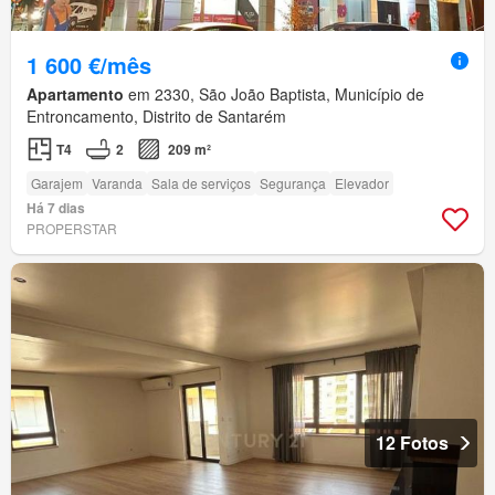
1 600 €/mês
Apartamento
em 2330, São João Baptista, Município de
Entroncamento, Distrito de Santarém
T4
2
209 m²
Garajem
Varanda
Sala de serviços
Segurança
Elevador
Há 7 dias
PROPERSTAR
12 Fotos