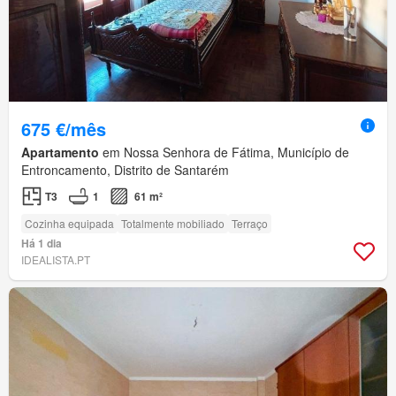
675 €/mês
Apartamento
em Nossa Senhora de Fátima, Município de
Entroncamento, Distrito de Santarém
T3
1
61 m²
Cozinha equipada
Totalmente mobiliado
Terraço
Há 1 dia
IDEALISTA.PT