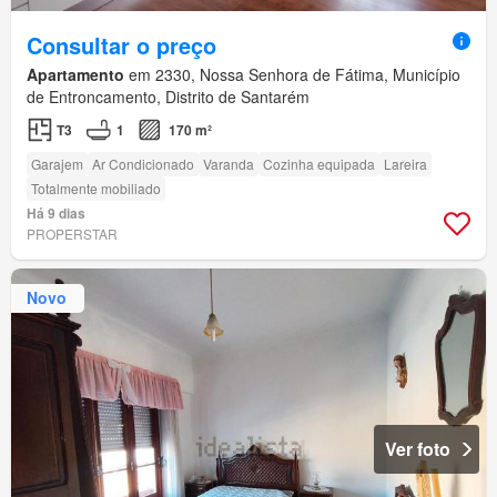
Consultar o preço
Apartamento
em 2330, Nossa Senhora de Fátima, Município
de Entroncamento, Distrito de Santarém
T3
1
170 m²
Garajem
Ar Condicionado
Varanda
Cozinha equipada
Lareira
Totalmente mobiliado
Há 9 dias
PROPERSTAR
Novo
Ver foto