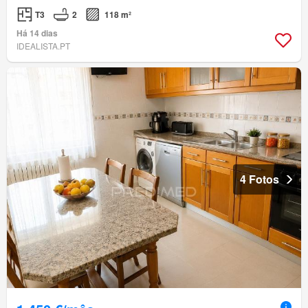
T3
2
118 m²
Há 14 dias
IDEALISTA.PT
4 Fotos