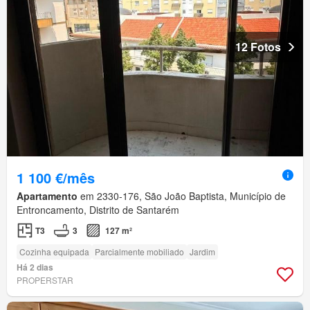
12 Fotos
1 100 €/mês
Apartamento
em 2330-176, São João Baptista, Município de
Entroncamento, Distrito de Santarém
T3
3
127 m²
Cozinha equipada
Parcialmente mobiliado
Jardim
Há 2 dias
PROPERSTAR