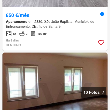
850 €/mês
Apartamento
em 2330, São João Baptista, Município de
Entroncamento, Distrito de Santarém
T2
2
103 m²
Há 8 dias
RENTUMO
10 Fotos