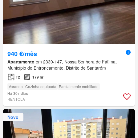
940 €/mês
Apartamento
em 2330-147, Nossa Senhora de Fátima,
Município de Entroncamento, Distrito de Santarém
T2
179 m²
Varanda
Cozinha equipada
Parcialmente mobiliado
Há 30+ dias
RENTOLA
Novo