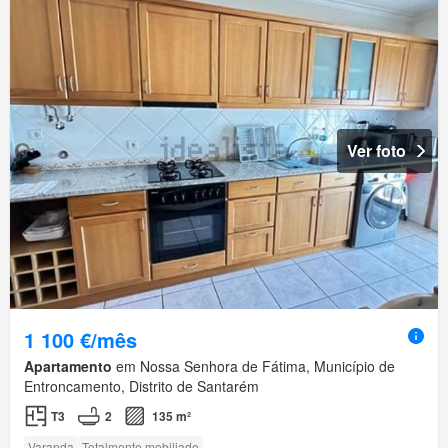
Ver foto
1 100 €/mês
Apartamento
em Nossa Senhora de Fátima, Município de
Entroncamento, Distrito de Santarém
T3
2
135 m²
Varanda
Totalmente mobiliado