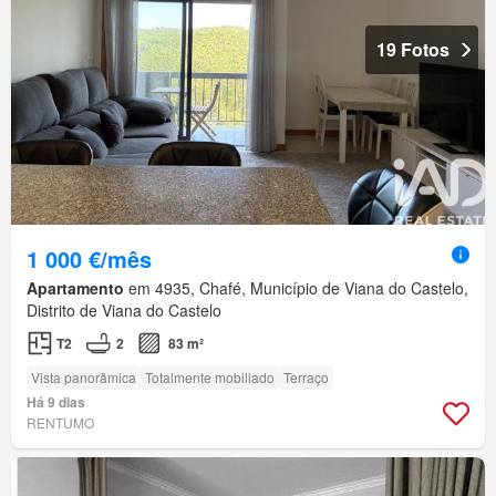
19 Fotos
1 000 €/mês
Apartamento
em 4935, Chafé, Município de Viana do Castelo,
Distrito de Viana do Castelo
T2
2
83 m²
Vista panorâmica
Totalmente mobiliado
Terraço
Há 9 dias
RENTUMO