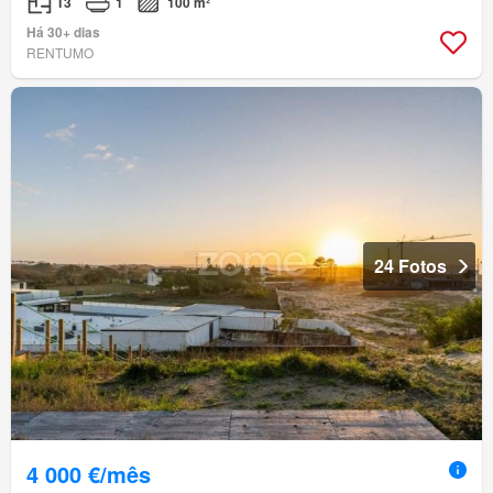
T3
1
100 m²
Há 30+ dias
RENTUMO
24 Fotos
4 000 €/mês