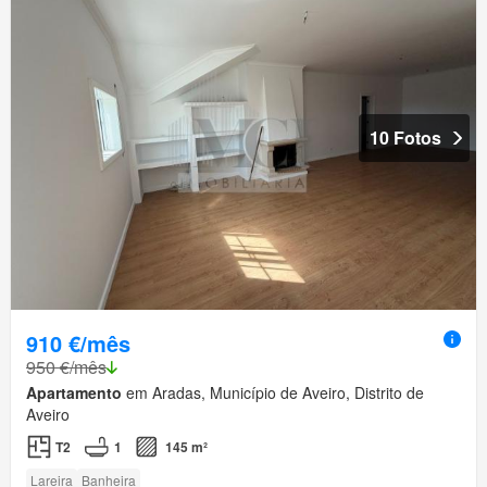
10 Fotos
910 €/mês
950 €/mês
Apartamento
em Aradas, Município de Aveiro, Distrito de
Aveiro
T2
1
145 m²
Lareira
Banheira