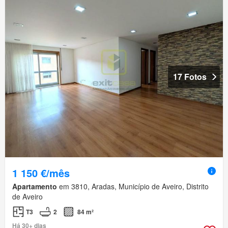
17 Fotos
1 150 €/mês
Apartamento
em 3810, Aradas, Município de Aveiro, Distrito
de Aveiro
T3
2
84 m²
Há 30+ dias