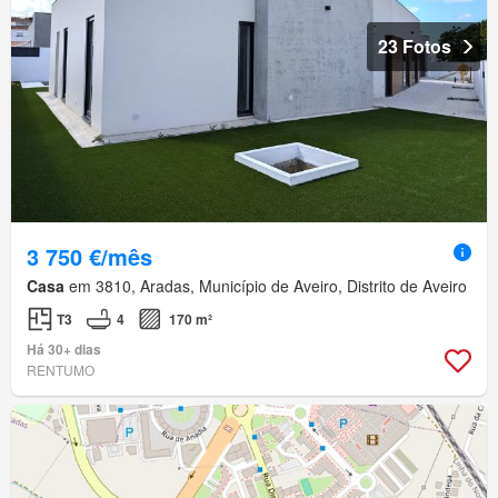
23 Fotos
3 750 €/mês
Casa
em 3810, Aradas, Município de Aveiro, Distrito de Aveiro
T3
4
170 m²
Há 30+ dias
RENTUMO