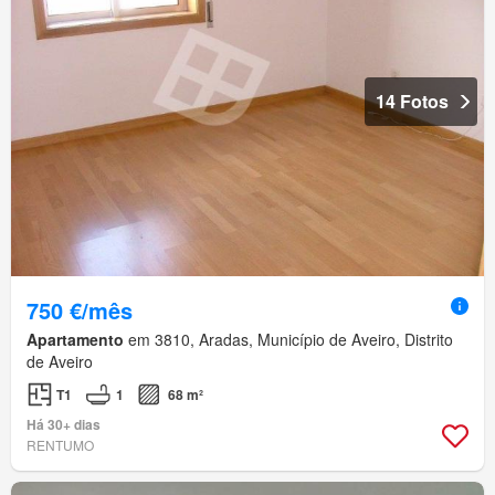
14 Fotos
750 €/mês
Apartamento
em 3810, Aradas, Município de Aveiro, Distrito
de Aveiro
T1
1
68 m²
Há 30+ dias
RENTUMO