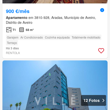
900 €/mês
Apartamento
em 3810-928, Aradas, Município de Aveiro,
Distrito de Aveiro
T1
68 m²
Garajem
Ar Condicionado
Cozinha equipada
Totalmente mobiliado
Terraço
Há 3 dias
RENTOLA
12 Fotos