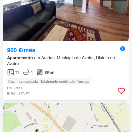
900 €/mês
Apartamento
em Aradas, Município de Aveiro, Distrito de
Aveiro
T1
1
88 m²
Cozinha equipada
Totalmente mobiliado
Terraço
Há 3 dias
IDEALISTA.PT