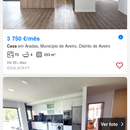
3 750 €/mês
Casa
em Aradas, Município de Aveiro, Distrito de Aveiro
T3
4
253 m²
Há 30+ dias
IDEALISTA.PT
Ver foto