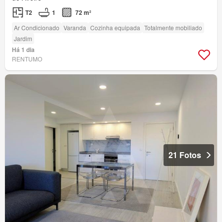
T2
1
72 m²
Ar Condicionado
Varanda
Cozinha equipada
Totalmente mobiliado
Jardim
Há 1 dia
RENTUMO
21 Fotos