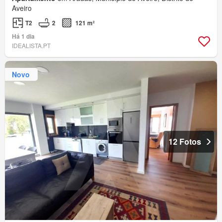
Aveiro
T2
2
121 m²
Há 1 dia
IDEALISTA.PT
Novo
12 Fotos