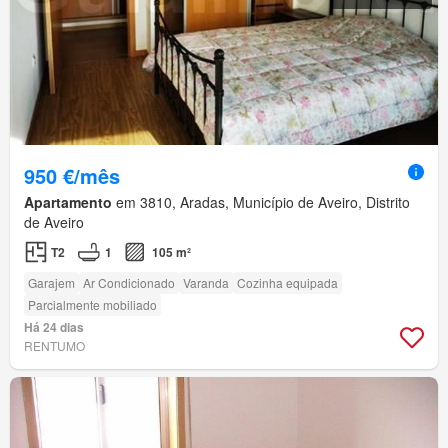
950 €/mês
Apartamento
em 3810, Aradas, Município de Aveiro, Distrito
de Aveiro
T2
1
105 m²
Garajem
Ar Condicionado
Varanda
Cozinha equipada
Parcialmente mobiliado
Há 24 dias
RENTUMO