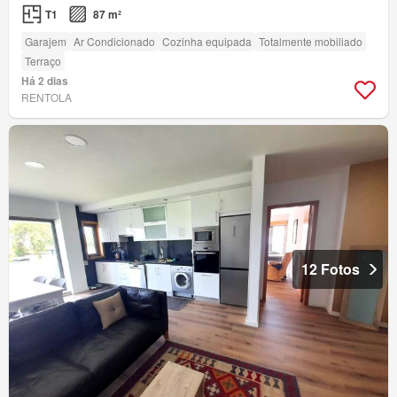
T1
87 m²
Garajem
Ar Condicionado
Cozinha equipada
Totalmente mobiliado
Terraço
Há 2 dias
RENTOLA
12 Fotos