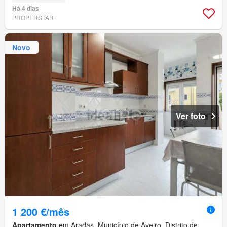
Há 4 dias
PROPERSTAR
Novo
Ver foto
1 200 €/mês
Apartamento
em Aradas, Município de Aveiro, Distrito de