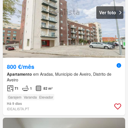
Ver foto
800 €/mês
Apartamento
em Aradas, Município de Aveiro, Distrito de
Aveiro
T1
1
82 m²
Garajem
Varanda
Elevador
Há 9 dias
IDEALISTA.PT