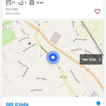
T1
1
10 m²
Há 5 dias
RENTUMO
Ver foto
380 €/mês