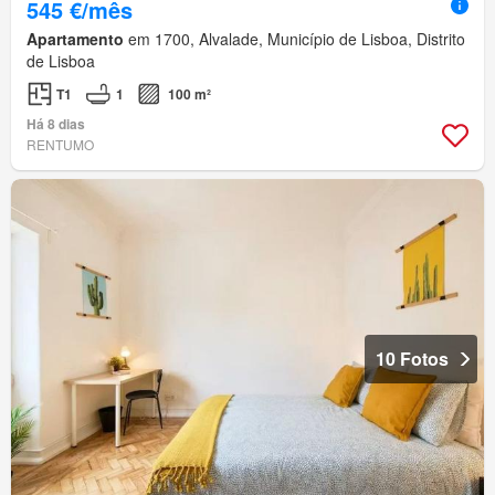
545 €/mês
Apartamento
em 1700, Alvalade, Município de Lisboa, Distrito
de Lisboa
T1
1
100 m²
Há 8 dias
RENTUMO
10 Fotos