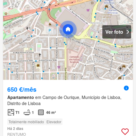
Ver foto
650 €/mês
Apartamento
em Campo de Ourique, Município de Lisboa,
Distrito de Lisboa
T1
1
46 m²
Totalmente mobiliado
Elevador
Há 2 dias
RENTUMO