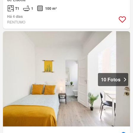
T1
1
100 m²
Há 4 dias
RENTUMO
10 Fotos