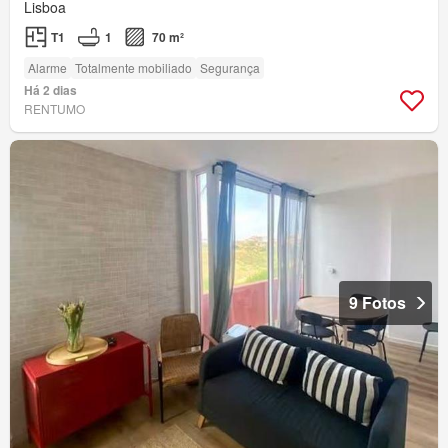
Lisboa
T1
1
70 m²
Alarme
Totalmente mobiliado
Segurança
Há 2 dias
RENTUMO
9 Fotos