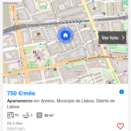
Ver foto
750 €/mês
Apartamento
em Areeiro, Município de Lisboa, Distrito de
Lisboa
T1
1
80 m²
Há 2 dias
RENTUMO