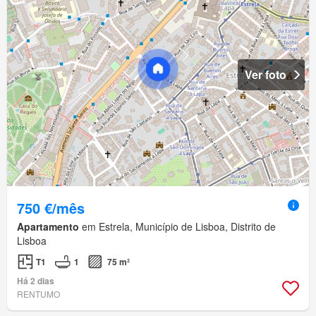
Ver foto
750 €/mês
Apartamento
em Estrela, Município de Lisboa, Distrito de
Lisboa
T1
1
75 m²
Há 2 dias
RENTUMO