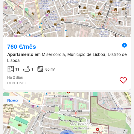
760 €/mês
Apartamento
em Misericórdia, Município de Lisboa, Distrito de
Lisboa
T1
1
80 m²
Há 2 dias
RENTUMO
Novo