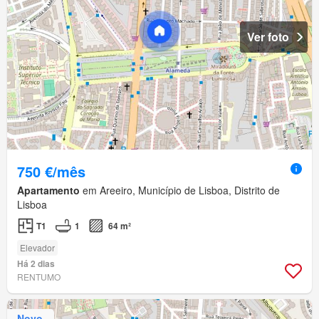
Ver foto
750 €/mês
Apartamento
em Areeiro, Município de Lisboa, Distrito de
Lisboa
T1
1
64 m²
Elevador
Há 2 dias
RENTUMO
Novo