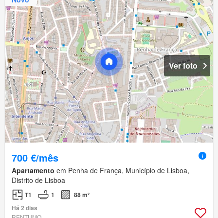
Ver foto
700 €/mês
Apartamento
em Penha de França, Município de Lisboa,
Distrito de Lisboa
T1
1
88 m²
Há 2 dias
RENTUMO