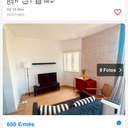
T1
1
100 m²
Há 18 dias
RENTUMO
8 Fotos
650 €/mês