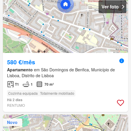
Ver foto
580 €/mês
Apartamento
em São Domingos de Benfica, Município de
Lisboa, Distrito de Lisboa
T1
1
70 m²
Cozinha equipada
Totalmente mobiliado
Há 2 dias
RENTUMO
Novo