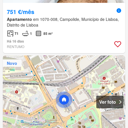
751 €/mês
Apartamento
em 1070-008, Campolide, Município de Lisboa,
Distrito de Lisboa
T1
1
85 m²
Há 16 dias
RENTUMO
Novo
Ver foto