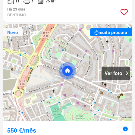
T1
1
75 m²
Há 23 dias
RENTUMO
Novo
muita procura
Ver foto
550 €/mês