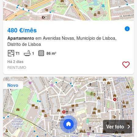
480 €/mês
Apartamento
em Avenidas Novas, Município de Lisboa,
Distrito de Lisboa
T1
1
86 m²
Há 2 dias
RENTUMO
Novo
Ver foto