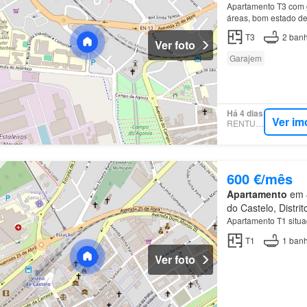
Apartamento T3 com g
áreas, bom estado de 
supermercados, prati
T3
2
banh
Ver foto
Garajem
Há 4 dias
Ver im
RENTUMO
600 €/mês
Apartamento
em 4
do Castelo, Distri
Apartamento T1 situ
T1
1
banh
Ver foto