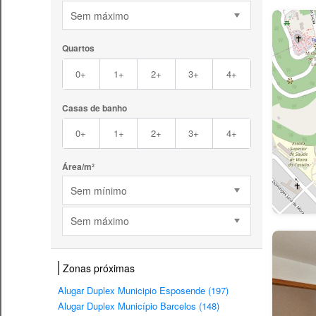
Sem máximo
Quartos
0+
1+
2+
3+
4+
Casas de banho
0+
1+
2+
3+
4+
Área/m²
Sem mínimo
Sem máximo
Zonas próximas
Alugar Duplex Municipio Esposende (197)
Alugar Duplex Município Barcelos (148)