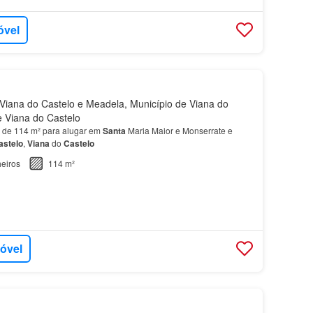
óvel
iana do Castelo e Meadela, Município de Viana do
de Viana do Castelo
 de 114 m² para alugar em
Santa
Maria Maior e Monserrate e
astelo
,
Viana
do
Castelo
eiros
114 m²
móvel