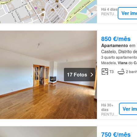
Há 4 dias
Ver im
RENTUMO
850 €/mês
Apartamento
em V
Castelo, Distrito 
3 quarto apartamento
Meadela,
Viana
do
C
T3
2
banh
17 Fotos
Há 30+
Ver i
dias
RENTUMO
750 €/mês