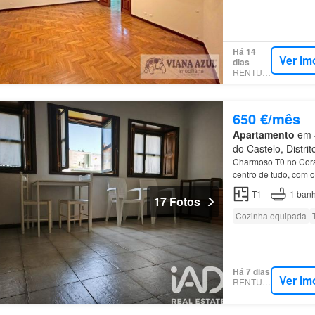
Há 14
Ver im
dias
RENTUMO
650 €/mês
Apartamento
em 4
do Castelo, Distri
Charmoso T0 no Cora
centro de tudo, com 
das zonas mais privi
T1
1
banh
17 Fotos
Cozinha equipada
Há 7 dias
Ver im
RENTUMO