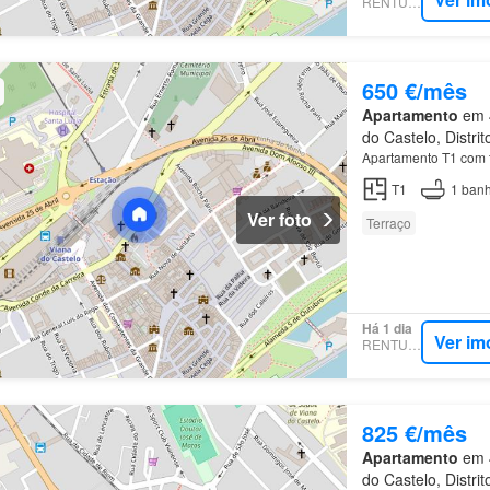
RENTUMO
650 €/mês
Apartamento
em 4
do Castelo, Distri
Apartamento T1 com 
T1
1
banh
Ver foto
Terraço
Há 1 dia
Ver im
RENTUMO
825 €/mês
Apartamento
em 4
do Castelo, Distri