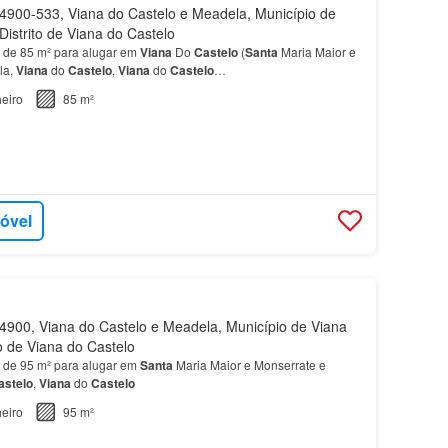
900-533, Viana do Castelo e Meadela, Município de
Distrito de Viana do Castelo
 de 85 m² para alugar em
Viana
Do
Castelo
(
Santa
Maria Maior e
la,
Viana
do
Castelo
,
Viana
do
Castelo
…
eiro
85 m²
móvel
900, Viana do Castelo e Meadela, Município de Viana
to de Viana do Castelo
 de 95 m² para alugar em
Santa
Maria Maior e Monserrate e
astelo
,
Viana
do
Castelo
eiro
95 m²