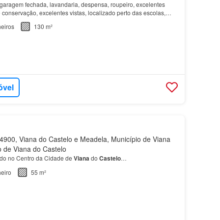
aragem fechada, lavandaria, despensa, roupeiro, excelentes
conservação, excelentes vistas, localizado perto das escolas,
camente todos os serviços
eiros
130 m²
óvel
900, Viana do Castelo e Meadela, Município de Viana
to de Viana do Castelo
ado no Centro da Cidade de
Viana
do
Castelo
…
eiro
55 m²