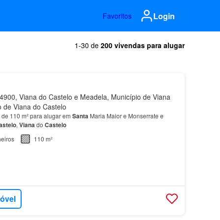
Login
Favoritos
1-30 de
200 vivendas para alugar
900, Viana do Castelo e Meadela, Município de Viana
to de Viana do Castelo
 de 110 m² para alugar em
Santa
Maria Maior e Monserrate e
astelo
,
Viana
do
Castelo
eiros
110 m²
móvel