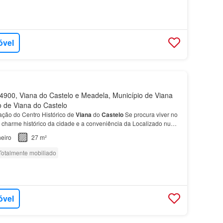
óvel
900, Viana do Castelo e Meadela, Município de Viana
to de Viana do Castelo
ção do Centro Histórico de
Viana
do
Castelo
Se procura viver no
o charme histórico da cidade e a conveniência da Localizado numa
legiadas de
Viana
do
Castelo
, destaca…
eiro
27 m²
Totalmente mobiliado
óvel