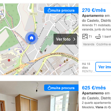
270 €/mês
muita procura
Apartamento
em 4
do Castelo, Distri
Arrendo T1 mobilado,
varanda, junto do hos
T1
1
banh
Ver foto
Varanda
Cozinha e
Há 18
Ver im
dias
RENTUMO
625 €/mês
muita procura
Apartamento
em 4
do Castelo, Distri
2 quarto apartamento
Meadela,
Viana
do
C