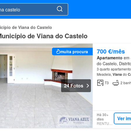
cípio de Viana do Castelo
unicípio de Viana do Castelo
700 €/mês
muita procura
Apartamento
em 4
do Castelo, Distri
3 quarto apartamento
Meadela,
Viana
do
C
T3
2
banh
24 Fotos
Há 30+
Ver i
dias
RENTUMO