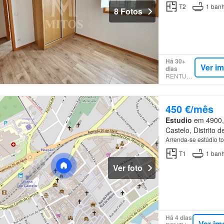
T2
1
banh
8 Fotos
Há 30+
Ver i
dias
RENTUMO
450 €/mês
Estudio
em 4900, 
Castelo, Distrito 
Arrenda-se estúdio t
T1
1
banh
Ver foto
Há 4 dias
Ver im