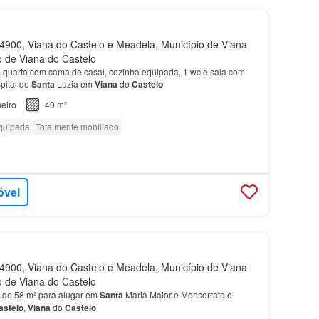
900, Viana do Castelo e Meadela, Município de Viana
to de Viana do Castelo
 quarto com cama de casal, cozinha equipada, 1 wc e sala com
pital de
Santa
Luzia em
Viana
do
Castelo
eiro
40 m²
quipada
Totalmente mobiliado
óvel
900, Viana do Castelo e Meadela, Município de Viana
to de Viana do Castelo
 de 58 m² para alugar em
Santa
Maria Maior e Monserrate e
astelo
,
Viana
do
Castelo