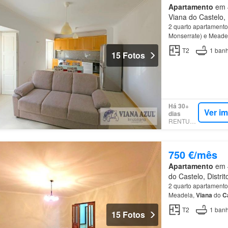
Apartamento
em 4
Viana do Castelo, 
2 quarto apartamento
Monserrate) e Meade
T2
1
banh
15 Fotos
Há 30+
Ver i
dias
RENTUMO
750 €/mês
Apartamento
em 4
do Castelo, Distri
2 quarto apartamento
Meadela,
Viana
do
C
T2
1
banh
15 Fotos