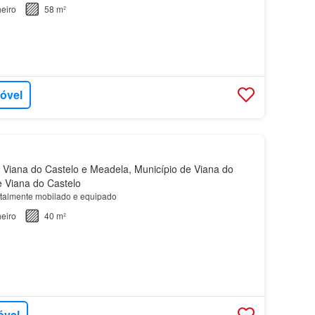
eiro
58 m²
móvel
Viana do Castelo e Meadela, Município de Viana do
de Viana do Castelo
otalmente mobilado e equipado
eiro
40 m²
óvel