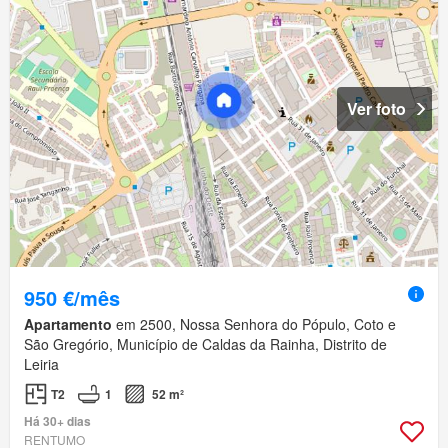
Ver foto
950 €/mês
Apartamento
em 2500, Nossa Senhora do Pópulo, Coto e
São Gregório, Município de Caldas da Rainha, Distrito de
Leiria
T2
1
52 m²
Há 30+ dias
RENTUMO