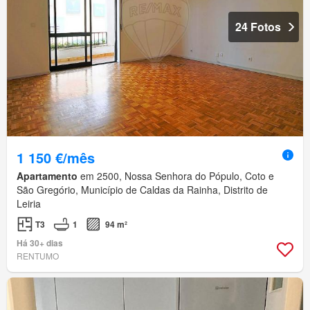
24 Fotos
1 150 €/mês
Apartamento
em 2500, Nossa Senhora do Pópulo, Coto e
São Gregório, Município de Caldas da Rainha, Distrito de
Leiria
T3
1
94 m²
Há 30+ dias
RENTUMO