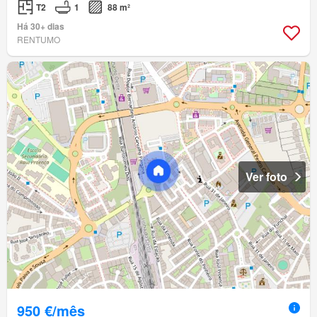
T2
1
88 m²
Há 30+ dias
RENTUMO
Ver foto
950 €/mês