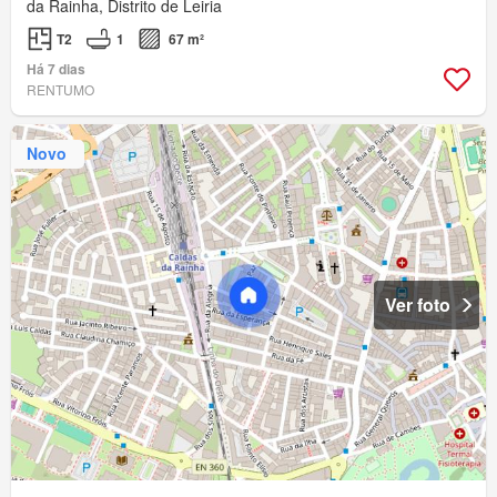
da Rainha, Distrito de Leiria
T2
1
67 m²
Há 7 dias
RENTUMO
Novo
Ver foto