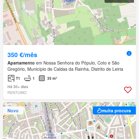
350 €/mês
Apartamento
em Nossa Senhora do Pópulo, Coto e São
Gregório, Município de Caldas da Rainha, Distrito de Leiria
T1
1
35 m²
Há 30+ dias
RENTUMO
Novo
muita procura