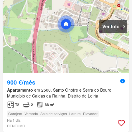
Ver foto
900 €/mês
Apartamento
em 2500, Santo Onofre e Serra do Bouro,
Município de Caldas da Rainha, Distrito de Leiria
T2
2
88 m²
Garajem
Varanda
Sala de serviços
Lareira
Elevador
Há 1 dia
RENTUMO