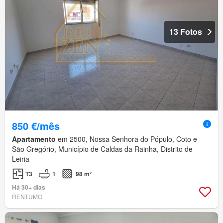
13 Fotos
850 €/mês
Apartamento
em 2500, Nossa Senhora do Pópulo, Coto e
São Gregório, Município de Caldas da Rainha, Distrito de
Leiria
T3
1
98 m²
Há 30+ dias
RENTUMO