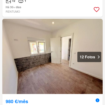
T2
1
Há 30+ dias
RENTUMO
12 Fotos
980 €/mês