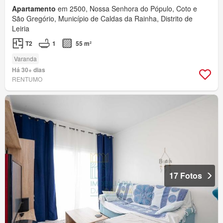
Apartamento
em 2500, Nossa Senhora do Pópulo, Coto e
São Gregório, Município de Caldas da Rainha, Distrito de
Leiria
T2
1
55 m²
Varanda
Há 30+ dias
RENTUMO
17 Fotos