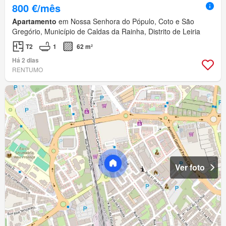
800 €/mês
Apartamento
em Nossa Senhora do Pópulo, Coto e São
Gregório, Município de Caldas da Rainha, Distrito de Leiria
T2
1
62 m²
Há 2 dias
RENTUMO
Ver foto