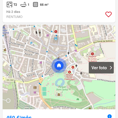
T2
1
66 m²
Há 2 dias
RENTUMO
Ver foto
450 €/mês