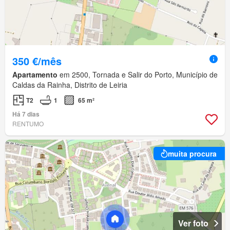
350 €/mês
Apartamento
em 2500, Tornada e Salir do Porto, Município de
Caldas da Rainha, Distrito de Leiria
T2
1
65 m²
Há 7 dias
RENTUMO
muita procura
Ver foto