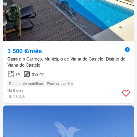
3 500 €/mês
Casa
em Carreço, Município de Viana do Castelo, Distrito de
Viana do Castelo
T4
252 m²
Totalmente mobiliado
Piscina
Jardim
Há 9 dias
RENTOLA