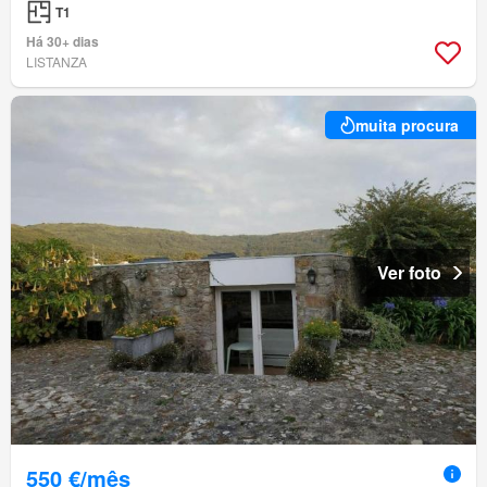
T1
Há 30+ dias
LISTANZA
muita procura
Ver foto
550 €/mês