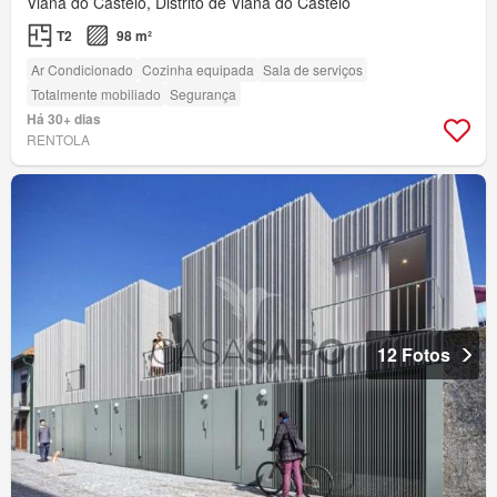
Viana do Castelo, Distrito de Viana do Castelo
T2
98 m²
Ar Condicionado
Cozinha equipada
Sala de serviços
Totalmente mobiliado
Segurança
Há 30+ dias
RENTOLA
12 Fotos