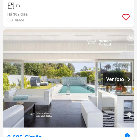
T3
Há 30+ dias
LISTANZA
Ver foto
9 625 €/mês