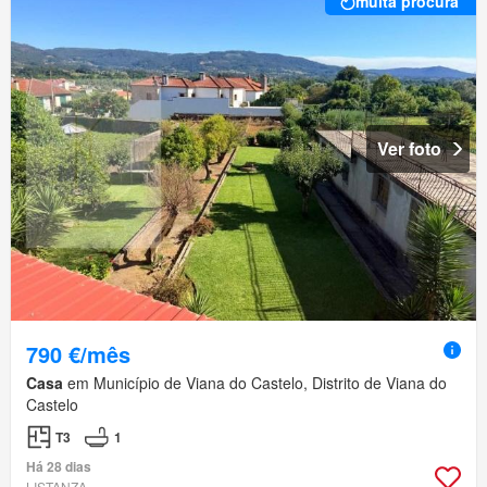
muita procura
Ver foto
790 €/mês
Casa
em Município de Viana do Castelo, Distrito de Viana do
Castelo
T3
1
Há 28 dias
LISTANZA