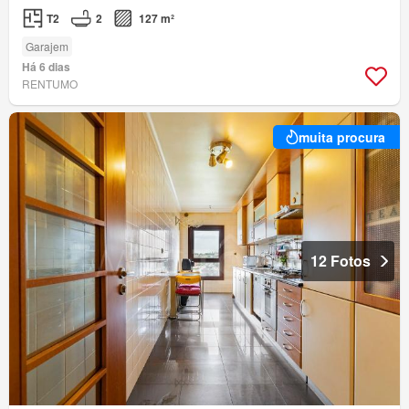
T2
2
127 m²
Garajem
Há 6 dias
RENTUMO
muita procura
12 Fotos