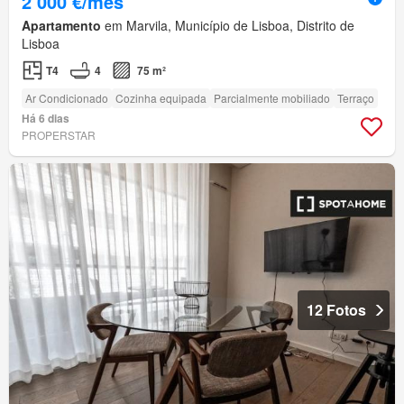
2 000 €/mês
Apartamento
em Marvila, Município de Lisboa, Distrito de
Lisboa
T4
4
75 m²
Ar Condicionado
Cozinha equipada
Parcialmente mobiliado
Terraço
Há 6 dias
PROPERSTAR
12 Fotos