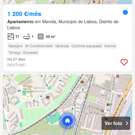
1 200 €/mês
Apartamento
em Marvila, Município de Lisboa, Distrito de
Lisboa
T1
1
49 m²
Garajem
Ar Condicionado
Varanda
Cozinha equipada
Alarme
Terraço
Elevador
Há 27 dias
RENTUMO
Ver foto