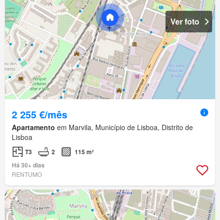
Ver foto
2 255 €/mês
Apartamento
em Marvila, Município de Lisboa, Distrito de
Lisboa
T3
2
115 m²
Há 30+ dias
RENTUMO