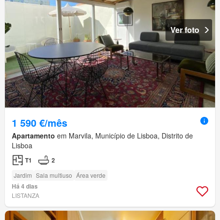
Ver foto
1 590 €/mês
Apartamento
em Marvila, Município de Lisboa, Distrito de
Lisboa
T1
2
Jardim
Sala multiuso
Área verde
Há 4 dias
LISTANZA