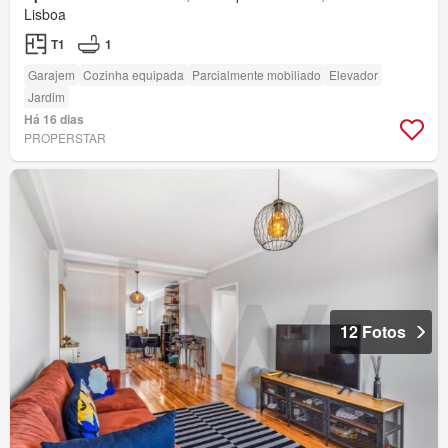
Lisboa
T1
1
Garajem
Cozinha equipada
Parcialmente mobiliado
Elevador
Jardim
Há 16 dias
PROPERSTAR
12 Fotos