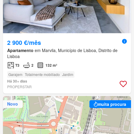
2 900 €/mês
Apartamento
em Marvila, Município de Lisboa, Distrito de
Lisboa
T3
2
132 m²
Garajem
Totalmente mobiliado
Jardim
Há 30+ dias
PROPERSTAR
Novo
muita procura