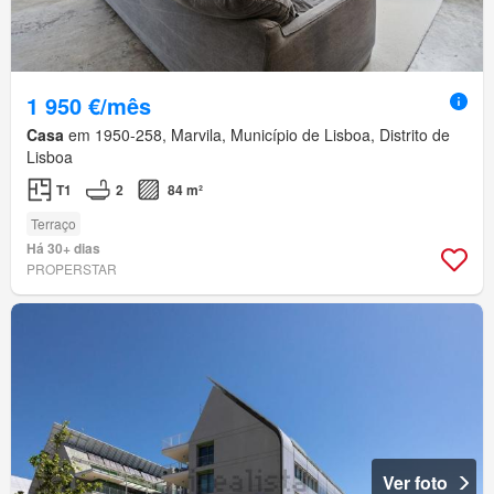
1 950 €/mês
Casa
em 1950-258, Marvila, Município de Lisboa, Distrito de
Lisboa
T1
2
84 m²
Terraço
Há 30+ dias
PROPERSTAR
Ver foto