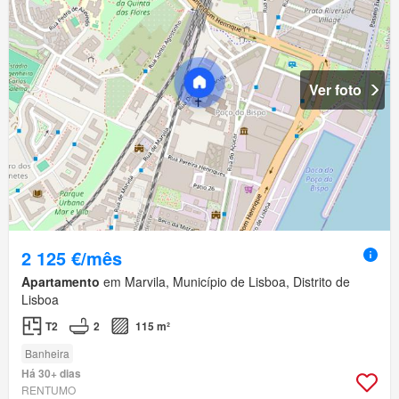
Ver foto
2 125 €/mês
Apartamento
em Marvila, Município de Lisboa, Distrito de
Lisboa
T2
2
115 m²
Banheira
Há 30+ dias
RENTUMO