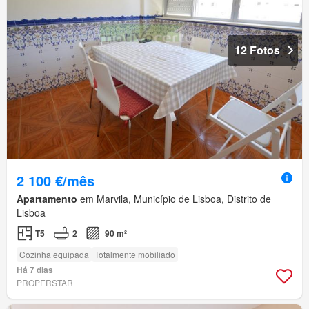
12 Fotos
2 100 €/mês
Apartamento
em Marvila, Município de Lisboa, Distrito de
Lisboa
T5
2
90 m²
Cozinha equipada
Totalmente mobiliado
Há 7 dias
PROPERSTAR