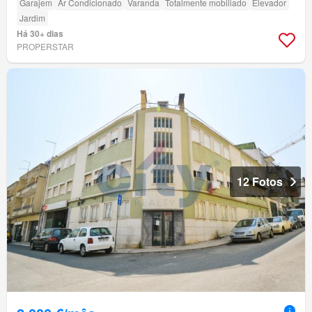
Garajem
Ar Condicionado
Varanda
Totalmente mobiliado
Elevador
Jardim
Há 30+ dias
PROPERSTAR
12 Fotos