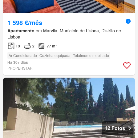
1 598 €/mês
Apartamento
em Marvila, Município de Lisboa, Distrito de
Lisboa
T3
2
77 m²
Ar Condicionado
Cozinha equipada
Totalmente mobiliado
Há 30+ dias
PROPERSTAR
12 Fotos