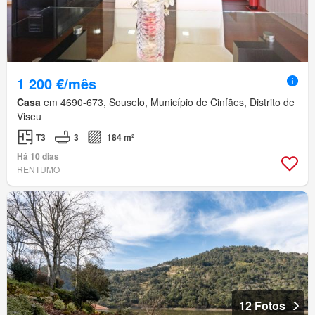
1 200 €/mês
Casa
em 4690-673, Souselo, Município de Cinfães, Distrito de
Viseu
T3
3
184 m²
Há 10 dias
RENTUMO
12 Fotos