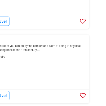
óvel
in room you can enjoy the comfort and calm of being in a typical
ating back to the 18th century…
eiro
óvel