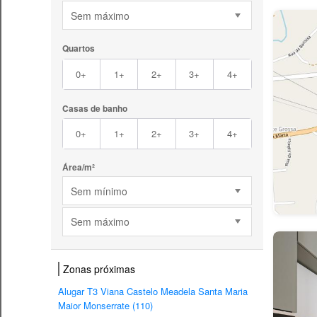
Sem máximo
Quartos
0+
1+
2+
3+
4+
Casas de banho
0+
1+
2+
3+
4+
Área/m²
Sem mínimo
Sem máximo
Zonas próximas
Alugar T3 Viana Castelo Meadela Santa Maria
Maior Monserrate (110)