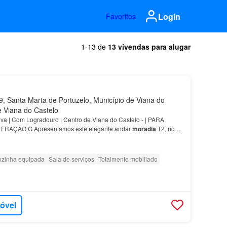
Login
Favoritos
1-13 de
13 vivendas para alugar
 Santa Marta de Portuzelo, Município de Viana do
de Viana do Castelo
a | Com Logradouro | Centro de Viana do Castelo - | PARA
RAÇÃO G Apresentamos este elegante andar
moradia
T2, novo
 esta
moradia
destaca-se pela sua organização funcion…
zinha equipada
Sala de serviços
Totalmente mobiliado
móvel