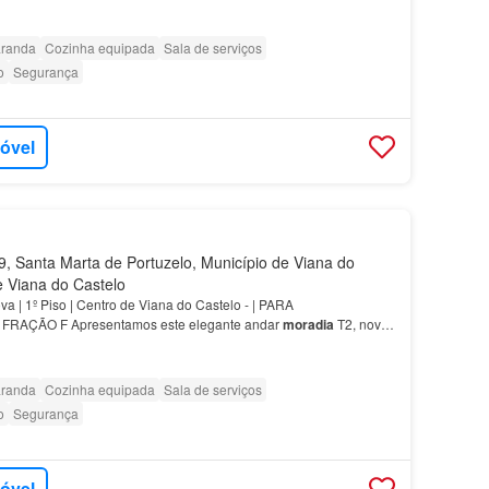
m² de área, com varanda, esta
moradia
destaca-se pela sua…
randa
Cozinha equipada
Sala de serviços
o
Segurança
móvel
 Santa Marta de Portuzelo, Município de Viana do
de Viana do Castelo
a | 1º Piso | Centro de Viana do Castelo - | PARA
RAÇÃO F Apresentamos este elegante andar
moradia
T2, novo,
m² de área, com varanda, esta
moradia
destaca-se pela sua…
randa
Cozinha equipada
Sala de serviços
o
Segurança
móvel