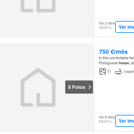
Há 2 dias
Ver im
RENTUMO
750 €/mês
In this comfortable tw
Portuguese
house
, d
T1
1
banh
8 Fotos
Há 8 dias
Ver im
RENTUMO