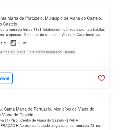
ta Marta de Portuzelo, Município de Viana do Castelo,
do Castelo
edora
moradia
térrea T1+1, totalmente mobilada e pronta a habitar,
rta
, a apenas 10 minutos da cidade de Viana do Características
rrea T1+1 Totalmente mobilada Cozin…
eiro
55 m²
zinha equipada
Totalmente mobiliado
Jardim
móvel
 Santa Marta de Portuzelo, Município de Viana do
de Viana do Castelo
a | 1º Piso | Centro de Viana do Castelo - | PARA
RAÇÃO H Apresentamos este elegante andar
moradia
T2, novo,