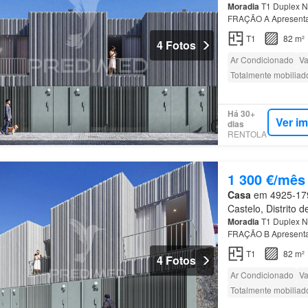
Moradia
T1 Duplex N
FRAÇÃO A Apresenta
equipada Com 83 m² 
T1
82 m²
4 Fotos
Ar Condicionado
Va
Totalmente mobiliad
Há 30+
Ver i
dias
RENTOLA
1 300 €/mês
Casa
em 4925-179,
Castelo, Distrito 
Moradia
T1 Duplex N
FRAÇÃO B Apresenta
equipada Com 83 m² 
T1
82 m²
4 Fotos
Ar Condicionado
Va
Totalmente mobiliad