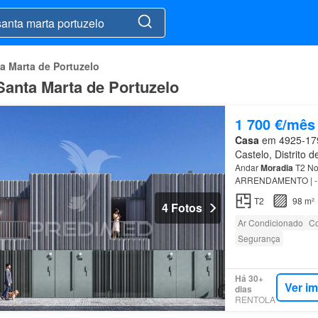
a Marta de Portuzelo
Santa Marta de Portuzelo
1 700 €/mês
Casa
em 4925-179,
Castelo, Distrito 
Andar
Moradia
T2 Nov
ARRENDAMENTO | - F
Com 117 m² de área,
T2
98 m²
4 Fotos
Ar Condicionado
Co
Segurança
Há 30+
Ver i
dias
RENTOLA