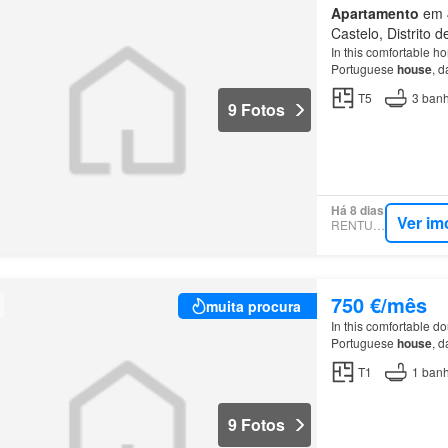
Apartamento
em 4
Castelo, Distrito 
In this comfortable h
Portuguese
house
, d
T5
3
banh
9 Fotos
Há 8 dias
Ver im
RENTUMO
750 €/mês
muita procura
In this comfortable d
Portuguese
house
, d
T1
1
banh
9 Fotos