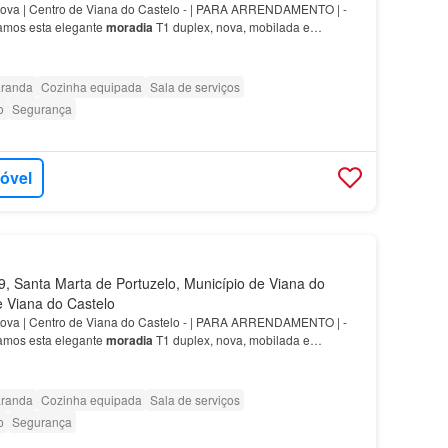
ova | Centro de Viana do Castelo - | PARA ARRENDAMENTO | -
mos esta elegante
moradia
T1 duplex, nova, mobilada e
de área, esta
moradia
destaca-se pela sua organização fu…
randa
Cozinha equipada
Sala de serviços
o
Segurança
móvel
 Santa Marta de Portuzelo, Município de Viana do
de Viana do Castelo
ova | Centro de Viana do Castelo - | PARA ARRENDAMENTO | -
mos esta elegante
moradia
T1 duplex, nova, mobilada e
de área, esta
moradia
destaca-se pela sua organização fu…
randa
Cozinha equipada
Sala de serviços
o
Segurança