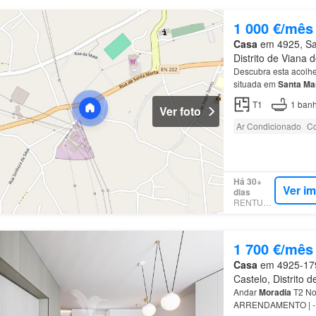
1 000 €/mês
Casa
em 4925, San
Distrito de Viana 
Descubra esta acolh
situada em
Santa
Ma
principais:
Moradia
té
T1
1
banh
Ver foto
Ar Condicionado
Co
Há 30+
Ver i
dias
RENTUMO
1 700 €/mês
Casa
em 4925-179,
Castelo, Distrito 
Andar
Moradia
T2 Nov
ARRENDAMENTO | - F