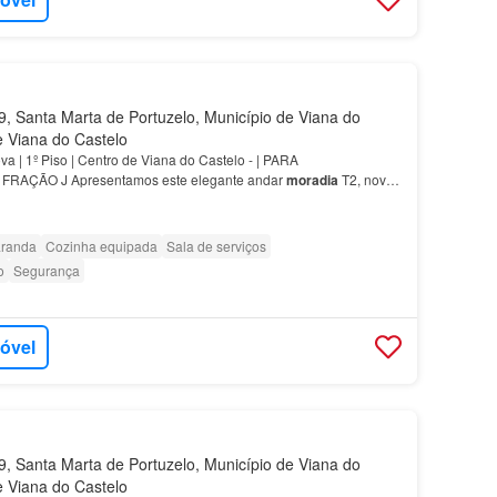
 Santa Marta de Portuzelo, Município de Viana do
de Viana do Castelo
a | 1º Piso | Centro de Viana do Castelo - | PARA
RAÇÃO J Apresentamos este elegante andar
moradia
T2, novo,
m² de área, com varanda, esta
moradia
destaca-se pela sua…
randa
Cozinha equipada
Sala de serviços
o
Segurança
móvel
 Santa Marta de Portuzelo, Município de Viana do
de Viana do Castelo