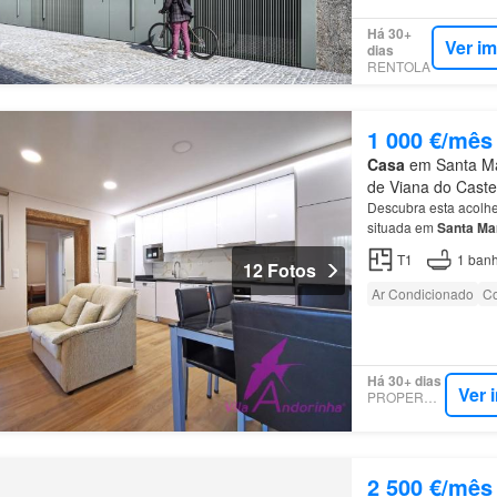
Há 30+
Ver i
dias
RENTOLA
1 000 €/mês
Casa
em Santa Mar
de Viana do Caste
Descubra esta acolh
situada em
Santa
Ma
principais:
Moradia
té
T1
1
banh
12 Fotos
Ar Condicionado
Co
Há 30+ dias
Ver 
PROPERSTAR
2 500 €/mês