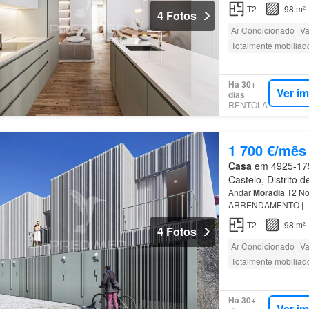
no primeiro Com 102 
T2
98 m²
4 Fotos
Ar Condicionado
Va
Totalmente mobiliad
Há 30+
Ver i
dias
RENTOLA
1 700 €/mês
Casa
em 4925-179,
Castelo, Distrito 
Andar
Moradia
T2 Nov
ARRENDAMENTO | - F
no primeiro Com 102 
T2
98 m²
4 Fotos
Ar Condicionado
Va
Totalmente mobiliad
Há 30+
Ver i