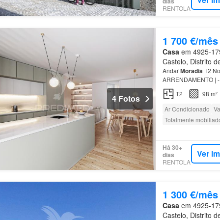
dias
RENTOLA
1 700 €/mês
Casa
em 4925-179,
Castelo, Distrito 
Andar
Moradia
T2 Nov
ARRENDAMENTO | - F
no primeiro Com 102 
T2
98 m²
4 Fotos
Ar Condicionado
Va
Totalmente mobiliad
Há 30+
Ver i
dias
RENTOLA
1 300 €/mês
Casa
em 4925-179,
Castelo, Distrito 