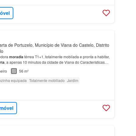
móvel
ta de Portuzelo, Município de Viana do Castelo, Distrito
lo
edora
moradia
térrea T1+1, totalmente mobilada e pronta a habitar,
rta
, a apenas 10 minutos da cidade de Viana do Características
rrea T1+1 Totalmente mobilada Cozin…
eiro
56 m²
zinha equipada
Totalmente mobiliado
Jardim
imóvel