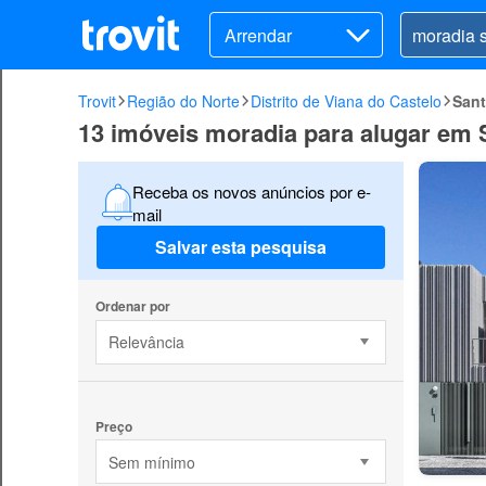
Arrendar
Trovit
Região do Norte
Distrito de Viana do Castelo
Sant
13 imóveis moradia para alugar em 
Receba os novos anúncios por e-
mail
Salvar esta pesquisa
Ordenar por
Relevância
Preço
Sem mínimo