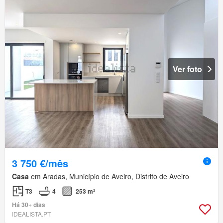
Ver foto
3 750 €/mês
Casa
em Aradas, Município de Aveiro, Distrito de Aveiro
T3
4
253 m²
Há 30+ dias
IDEALISTA.PT