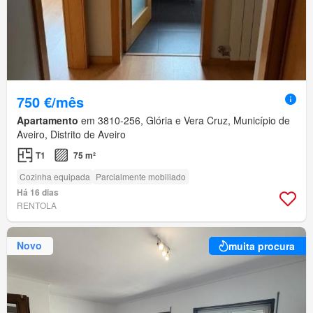
750 €/mês
Apartamento
em 3810-256, Glória e Vera Cruz, Município de
Aveiro, Distrito de Aveiro
T1
75 m²
Cozinha equipada
Parcialmente mobiliado
Há 16 dias
RENTOLA
Novo
muita procura