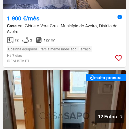
1 900 €/mês
Casa
em Glória e Vera Cruz, Município de Aveiro, Distrito de
Aveiro
T2
2
127 m²
Cozinha equipada
Parcialmente mobiliado
Terraço
Há 7 dias
IDEALISTA.PT
muita procura
12 Fotos