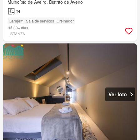
Município de Aveiro, Distrito de Aveiro
T4
Garajem
Sala de serviços
Grelhador
Há 30+ dias
LISTANZA
Ver foto