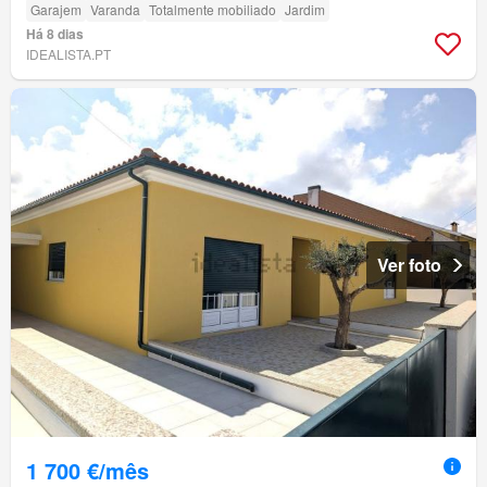
Garajem
Varanda
Totalmente mobiliado
Jardim
Há 8 dias
IDEALISTA.PT
Ver foto
1 700 €/mês