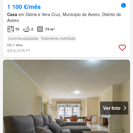
1 100 €/mês
Casa
em Glória e Vera Cruz, Município de Aveiro, Distrito de
Aveiro
T2
2
74 m²
Cozinha equipada
Totalmente mobiliado
Há 7 dias
IDEALISTA.PT
Ver foto