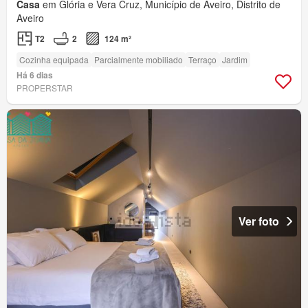
Casa
em Glória e Vera Cruz, Município de Aveiro, Distrito de
Aveiro
T2
2
124 m²
Cozinha equipada
Parcialmente mobiliado
Terraço
Jardim
Há 6 dias
PROPERSTAR
Ver foto