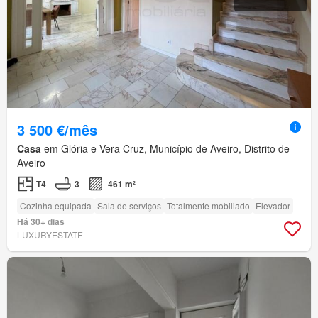
3 500 €/mês
Casa
em Glória e Vera Cruz, Município de Aveiro, Distrito de
Aveiro
T4
3
461 m²
Cozinha equipada
Sala de serviços
Totalmente mobiliado
Elevador
Há 30+ dias
LUXURYESTATE