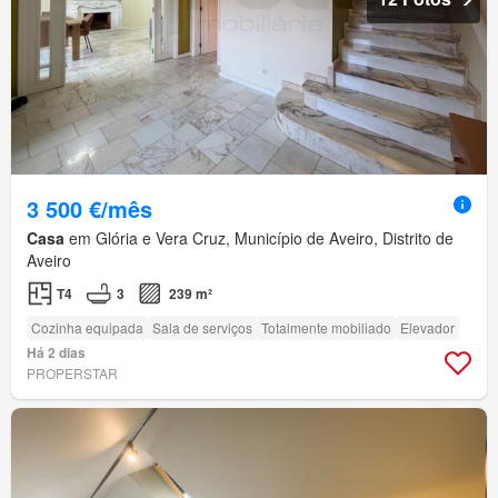
3 500 €/mês
Casa
em Glória e Vera Cruz, Município de Aveiro, Distrito de
Aveiro
T4
3
239 m²
Cozinha equipada
Sala de serviços
Totalmente mobiliado
Elevador
Há 2 dias
PROPERSTAR