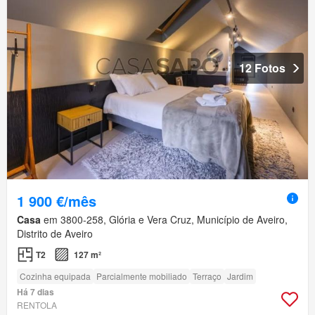
12 Fotos
1 900 €/mês
Casa
em 3800-258, Glória e Vera Cruz, Município de Aveiro,
Distrito de Aveiro
T2
127 m²
Cozinha equipada
Parcialmente mobiliado
Terraço
Jardim
Há 7 dias
RENTOLA