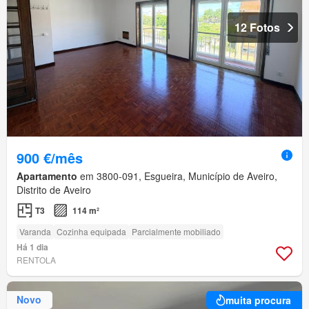
12 Fotos
900 €/mês
Apartamento
em 3800-091, Esgueira, Município de Aveiro,
Distrito de Aveiro
T3
114 m²
Varanda
Cozinha equipada
Parcialmente mobiliado
Há 1 dia
RENTOLA
Novo
muita procura