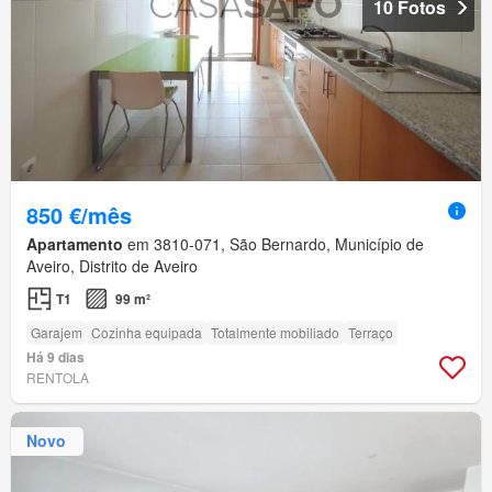
10 Fotos
850 €/mês
Apartamento
em 3810-071, São Bernardo, Município de
Aveiro, Distrito de Aveiro
T1
99 m²
Garajem
Cozinha equipada
Totalmente mobiliado
Terraço
Há 9 dias
RENTOLA
Novo