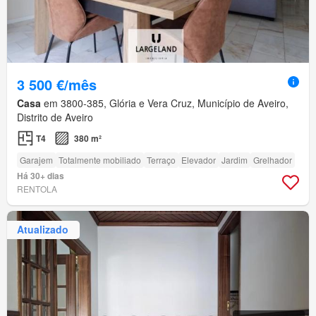
3 500 €/mês
Casa
em 3800-385, Glória e Vera Cruz, Município de Aveiro,
Distrito de Aveiro
T4
380 m²
Garajem
Totalmente mobiliado
Terraço
Elevador
Jardim
Grelhador
Há 30+ dias
RENTOLA
Atualizado