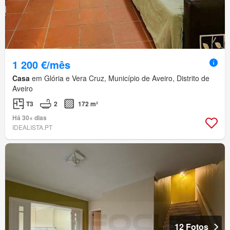
1 200 €/mês
Casa
em Glória e Vera Cruz, Município de Aveiro, Distrito de
Aveiro
T3
2
172 m²
Há 30+ dias
IDEALISTA.PT
12 Fotos