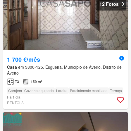
12 Fotos
1 700 €/mês
Casa
em 3800-125, Esgueira, Município de Aveiro, Distrito de
Aveiro
T3
159 m²
Garajem
Cozinha equipada
Lareira
Parcialmente mobiliado
Terraço
Há 1 dia
RENTOLA