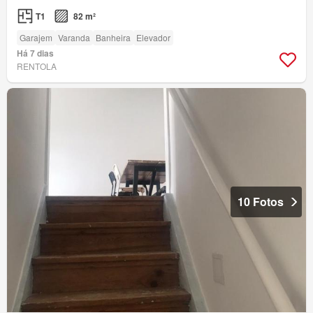
T1
82 m²
Garajem
Varanda
Banheira
Elevador
Há 7 dias
RENTOLA
10 Fotos