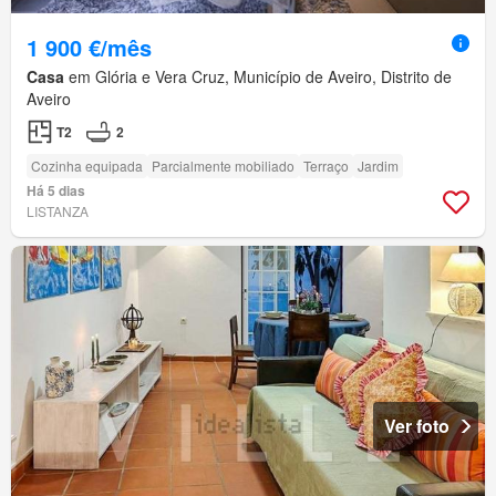
1 900 €/mês
Casa
em Glória e Vera Cruz, Município de Aveiro, Distrito de
Aveiro
T2
2
Cozinha equipada
Parcialmente mobiliado
Terraço
Jardim
Há 5 dias
LISTANZA
Ver foto