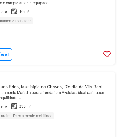
o e completamente equipado
eiro
40 m²
talmente mobiliado
óvel
as Frias, Município de Chaves, Distrito de Vila Real
ndamento Moradia para arrendar em Avelelas, ideal para quem
ranquilidade…
eiro
235 m²
Lareira
Parcialmente mobiliado