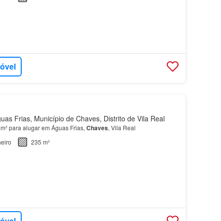
móvel
as Frias, Município de Chaves, Distrito de Vila Real
 m² para alugar em Águas Frias,
Chaves
, Vila Real
eiro
235 m²
móvel