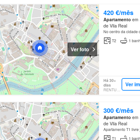
420 €/mês
Apartamento
em 5
de Vila Real
No centro da cidade
T2
1
banh
Ver foto
Há 30+
Ver i
dias
RENTUMO
300 €/mês
Apartamento
em 5
de Vila Real
Apartamento T1 livre
T1
1
banh