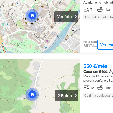
Apartamento mobilad
T1
1
banh
Ver foto
Ar Condicionado
To
Há 8 dias
Ver im
RENTUMO
550 €/mês
Casa
em 5400, Águ
Moradia T2 para arre
procura conforto e t
T2
1
banh
2 Fotos
Cozinha equipada