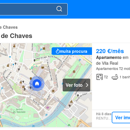
de Chaves
o de Chaves
220 €/mês
muita procura
Apartamento
em 5
de Vila Real
Apartamentos T2 mob
T2
1
banh
Ver foto
Há 8 dias
Ver im
RENTUMO