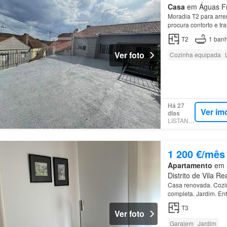
Casa
em Águas Fri
Moradia T2 para arre
procura conforto e t
T2
1
banh
Ver foto
Cozinha equipada
Há 27
Ver im
dias
LISTANZA
1 200 €/mês
Apartamento
em 5
Distrito de Vila Re
Casa renovada. Cozin
completa. Jardim. En
T3
Ver foto
Garajem
Jardim