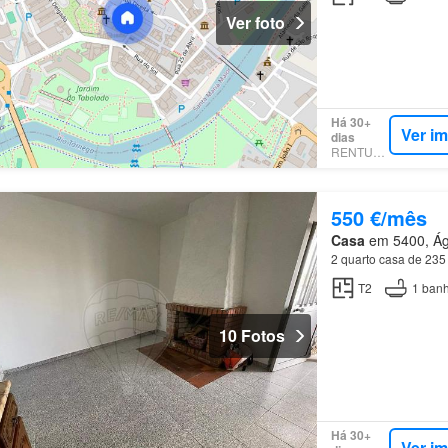
Ver foto
Há 30+
Ver i
dias
RENTUMO
550 €/mês
Casa
em 5400, Águ
2 quarto casa de 235
T2
1
banh
10 Fotos
Há 30+
Ver i