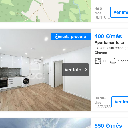
Há 21
Ver im
dias
RENTUMO
400 €/mês
muita procura
Apartamento
em M
Explore esta empolgan
Chaves
T1
1
banh
Ver foto
Há 30+
Ver i
dias
LISTANZA
550 €/mês