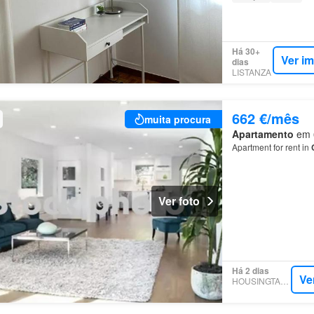
Há 30+
Ver i
dias
LISTANZA
662 €/mês
muita procura
Apartamento
em 6
Apartment for rent in
Ver foto
Há 2 dias
Ve
HOUSINGTARGET