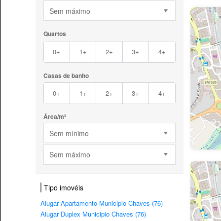
Sem máximo
Quartos
0+
1+
2+
3+
4+
Casas de banho
0+
1+
2+
3+
4+
Área/m²
Sem mínimo
Sem máximo
Tipo imovéis
Alugar Apartamento Municipio Chaves (76)
Alugar Duplex Municipio Chaves (76)