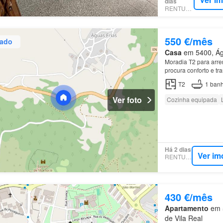
dias
RENTUMO
550 €/mês
zado
Casa
em 5400, Águ
Moradia T2 para arre
procura conforto e t
T2
1
banh
Ver foto
Cozinha equipada
Há 2 dias
Ver im
RENTUMO
430 €/mês
Apartamento
em 5
de Vila Real