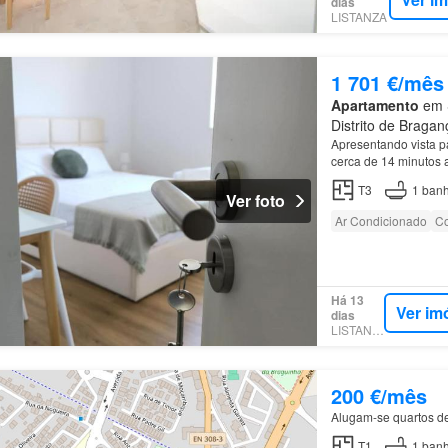
dias
LISTANZA
1 701 €/mês
Apartamento
em S
Distrito de Bragan
Apresentando vista p
cerca de 14 minutos 
T3
1
banh
Ver foto
Ar Condicionado
Co
Há 13
Ver im
dias
LISTANZA
200 €/mês
Alugam-se quartos 
T1
1
banh