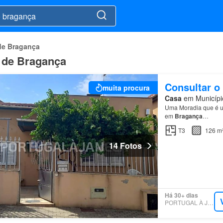
de Bragança
o de Bragança
Consultar o
muita procura
Casa
em Município
Uma Moradia que é um
em
Bragança
…
T3
126 m
14 Fotos
Há 30+ dias
PORTUGAL À JANELA