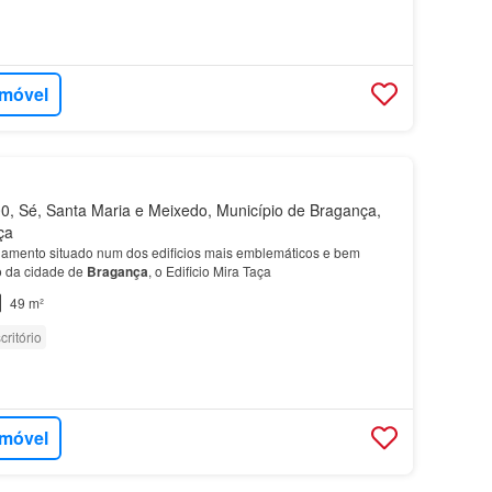
imóvel
, Sé, Santa Maria e Meixedo, Município de Bragança,
ça
ndamento situado num dos edificios mais emblemáticos e bem
ro da cidade de
Bragança
, o Edificio Mira Taça
49 m²
critório
imóvel