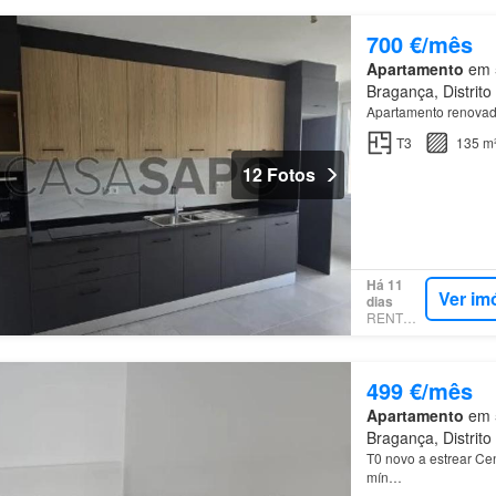
700 €/mês
Apartamento
em 5
Bragança, Distrit
Apartamento renova
T3
135 m
12 Fotos
Há 11
Ver im
dias
RENTOLA
499 €/mês
Apartamento
em 5
Bragança, Distrit
T0 novo a estrear Cen
mín…