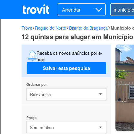
Arrendar
Trovit
Região do Norte
Distrito de Bragança
Município 
12 quintas para alugar em Municípi
Receba os novos anúncios por e-
mail
Salvar esta pesquisa
Ordenar por
Relevância
Preço
Sem mínimo