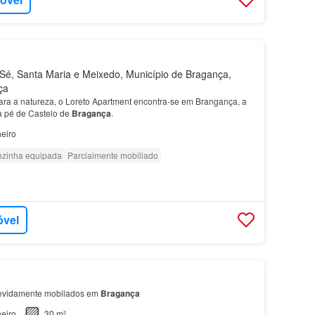
é, Santa Maria e Meixedo, Município de Bragança,
ça
ara a natureza, o Loreto Apartment encontra-se em Brangança, a
a pé de Castelo de
Bragança
.
eiro
zinha equipada
Parcialmente mobiliado
óvel
devidamente mobilados em
Bragança
eiro
30 m²