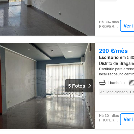
Há 30+ dias
Ver 
PROPERSTAR
290 €/mês
Escritório
em 5300
Distrito de Bragan
Escritório para arre
localizados, no cent
1
banheiro
5 Fotos
Ar Condicionado
Es
Há 30+ dias
Ver 
PROPERSTAR