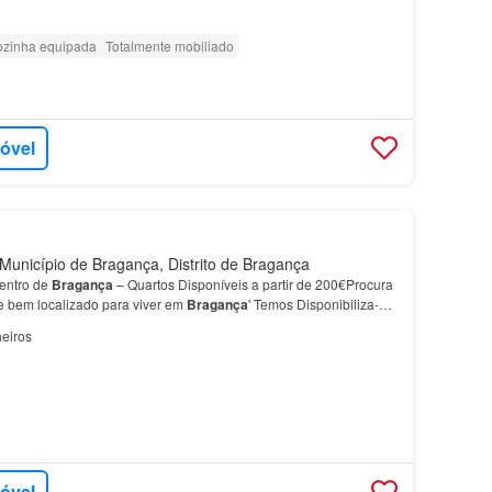
zinha equipada
Totalmente mobiliado
móvel
unicípio de Bragança, Distrito de Bragança
entro de
Bragança
– Quartos Disponíveis a partir de 200€Procura
 e bem localizado para viver em
Bragança
' Temos Disponibiliza-se
mente mobilado, situado no centro de…
eiros
móvel