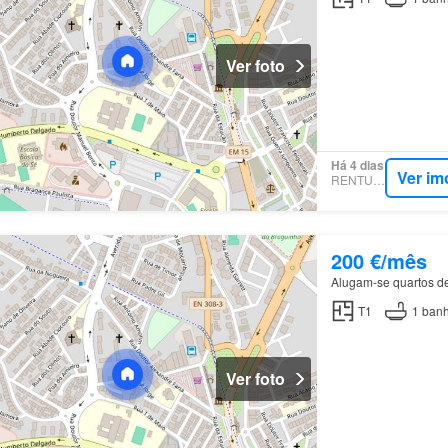
Ver foto
Há 4 dias
Ver im
RENTUMO
200 €/mês
Alugam-se quartos 
T1
1
banh
Ver foto