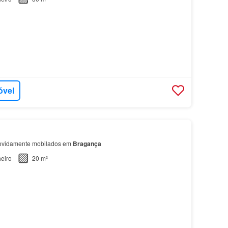
óvel
devidamente mobilados em
Bragança
eiro
20 m²