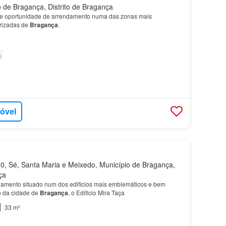
 de Bragança, Distrito de Bragança
te oportunidade de arrendamento numa das zonas mais
rizadas de
Bragança
.
a
móvel
, Sé, Santa Maria e Meixedo, Município de Bragança,
ça
ndamento situado num dos edificios mais emblemáticos e bem
ro da cidade de
Bragança
, o Edificio Mira Taça
33 m²