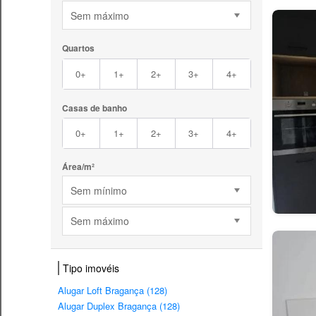
Sem máximo
Quartos
0+
1+
2+
3+
4+
Casas de banho
0+
1+
2+
3+
4+
Área/m²
Sem mínimo
Sem máximo
Tipo imovéis
Alugar Loft Bragança (128)
Alugar Duplex Bragança (128)