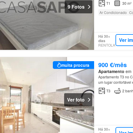
T1
30 m²
9 Fotos
Ar Condicionado
Co
Há 30+
Ver i
dias
RENTOLA
900 €/mês
muita procura
Apartamento
em M
Apartamento T3 no C
um lugar confortável
apartamento T3 total
T3
2
banh
Ver foto
Há 30+
Ver i