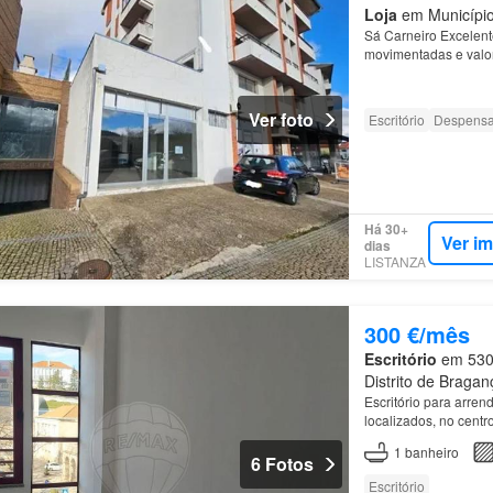
Loja
em Município
Sá Carneiro Excelen
movimentadas e valo
Ver foto
Escritório
Despens
Há 30+
Ver i
dias
LISTANZA
300 €/mês
Escritório
em 5300
Distrito de Bragan
Escritório para arre
localizados, no cent
1
banheiro
6 Fotos
Escritório