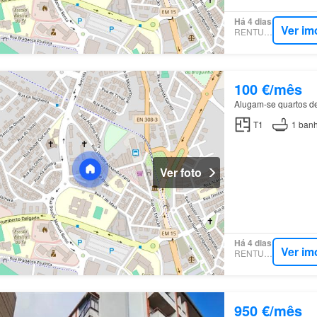
Há 4 dias
Ver im
RENTUMO
100 €/mês
Alugam-se quartos 
T1
1
banh
Ver foto
Há 4 dias
Ver im
RENTUMO
950 €/mês