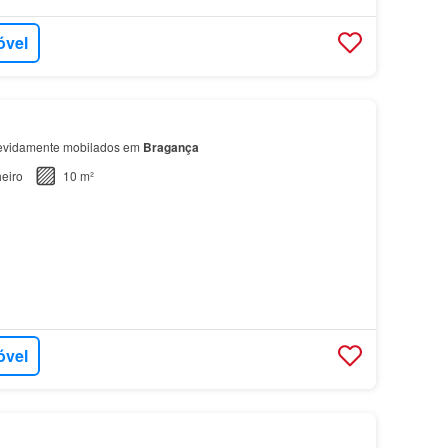
óvel
devidamente mobilados em
Bragança
eiro
10 m²
óvel