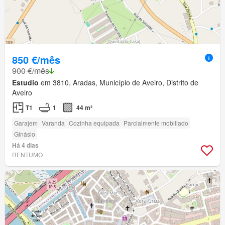
850 €/mês
900 €/mês
Estudio
em 3810, Aradas, Município de Aveiro, Distrito de
Aveiro
T1
1
44 m²
Garajem
Varanda
Cozinha equipada
Parcialmente mobiliado
Ginásio
Há 4 dias
RENTUMO