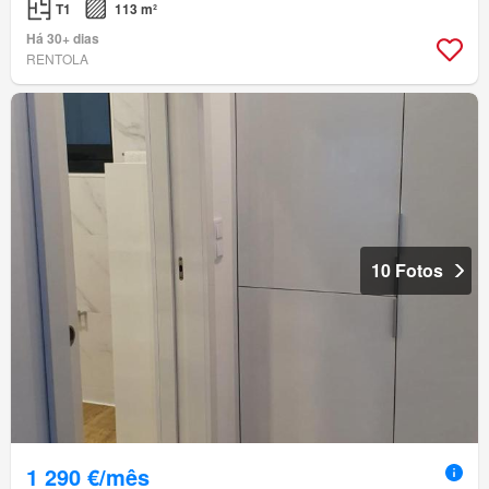
T1
113 m²
Há 30+ dias
RENTOLA
10 Fotos
1 290 €/mês