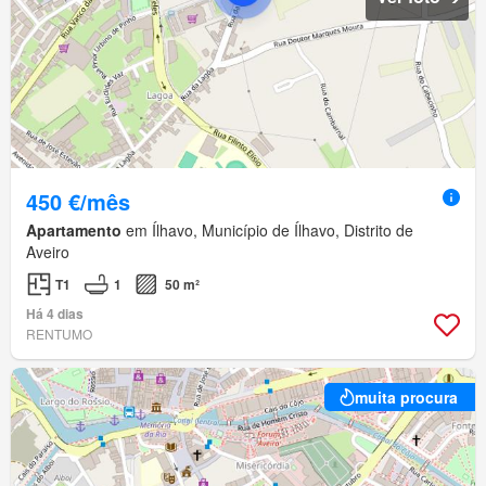
450 €/mês
Apartamento
em Ílhavo, Município de Ílhavo, Distrito de
Aveiro
T1
1
50 m²
Há 4 dias
RENTUMO
muita procura