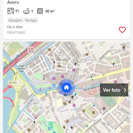
Aveiro
T1
1
36 m²
Garajem
Terraço
Há 4 dias
RENTUMO
Ver foto