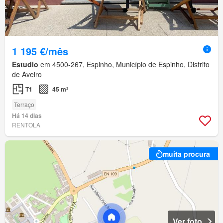
1 195 €/mês
Estudio
em 4500-267, Espinho, Município de Espinho, Distrito
de Aveiro
T1
45 m²
Terraço
Há 14 dias
RENTOLA
muita procura
Ver foto