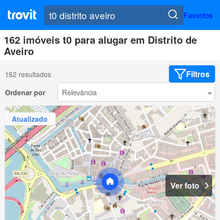
Favoritos
162 imóveis t0 para alugar em Distrito de
Aveiro
Filtros
162 resultados
Ordenar por
Atualizado
Ver foto