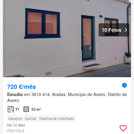
10 Fotos
720 €/mês
Estudio
em 3810-414, Aradas, Município de Aveiro, Distrito de
Aveiro
T1
52 m²
Garajem
Quintal
Totalmente mobiliado
Há 12 dias
RENTOLA