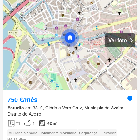
Ver foto
750 €/mês
Estudio
em 3810, Glória e Vera Cruz, Município de Aveiro,
Distrito de Aveiro
T1
1
42 m²
Ar Condicionado
Totalmente mobiliado
Segurança
Elevador
Há 18 dias