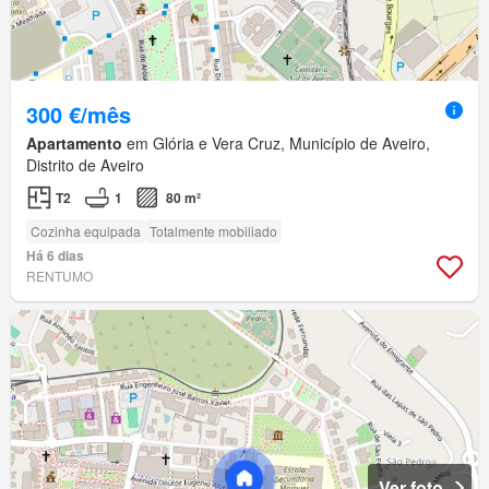
300 €/mês
Apartamento
em Glória e Vera Cruz, Município de Aveiro,
Distrito de Aveiro
T2
1
80 m²
Cozinha equipada
Totalmente mobiliado
Há 6 dias
RENTUMO
Ver foto