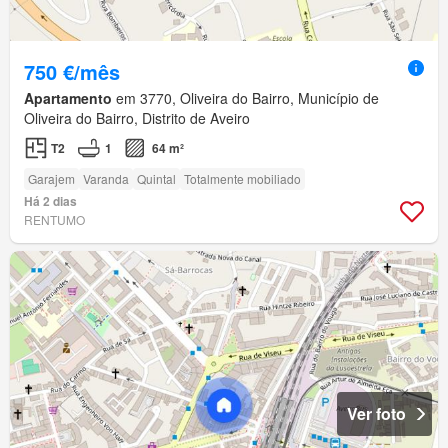
750 €/mês
Apartamento
em 3770, Oliveira do Bairro, Município de
Oliveira do Bairro, Distrito de Aveiro
T2
1
64 m²
Garajem
Varanda
Quintal
Totalmente mobiliado
Há 2 dias
RENTUMO
Ver foto