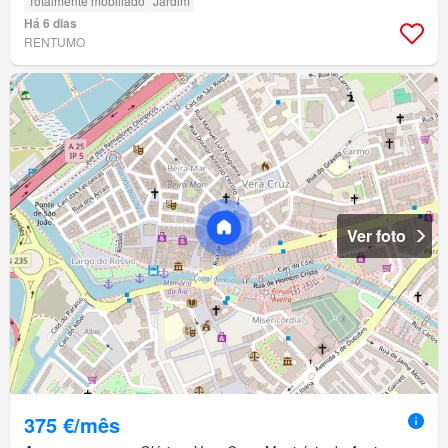
Totalmente mobiliado
Jardim
Há 6 dias
RENTUMO
Ver foto
375 €/mês