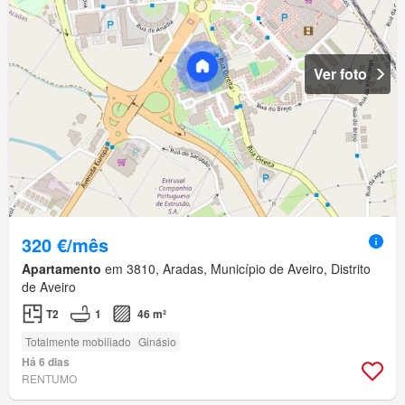
Ver foto
320 €/mês
Apartamento
em 3810, Aradas, Município de Aveiro, Distrito
de Aveiro
T2
1
46 m²
Totalmente mobiliado
Ginásio
Há 6 dias
RENTUMO