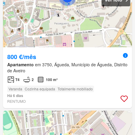
800 €/mês
Apartamento
em 3750, Águeda, Município de Águeda, Distrito
de Aveiro
T4
2
100 m²
Varanda
Cozinha equipada
Totalmente mobiliado
Há 6 dias
RENTUMO