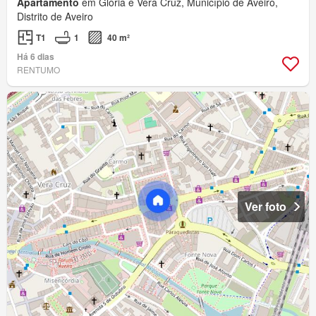
Apartamento
em Glória e Vera Cruz, Município de Aveiro,
Distrito de Aveiro
T1
1
40 m²
Há 6 dias
RENTUMO
Ver foto