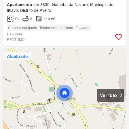
Apartamento
em 3830, Gafanha da Nazaré, Município de
Ílhavo, Distrito de Aveiro
T3
2
110 m²
Cozinha equipada
Totalmente mobiliado
Elevador
Há 6 dias
RENTUMO
Atualizado
Ver foto