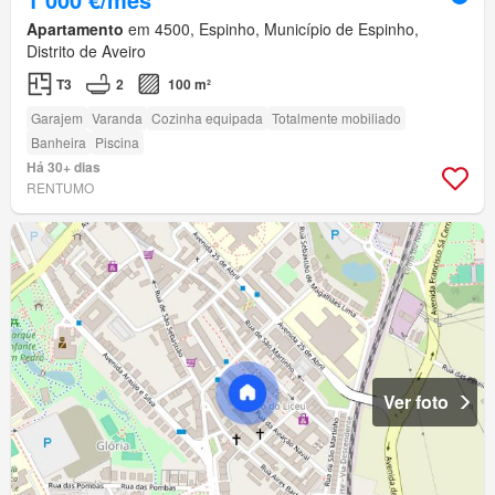
Apartamento
em 4500, Espinho, Município de Espinho,
Distrito de Aveiro
T3
2
100 m²
Garajem
Varanda
Cozinha equipada
Totalmente mobiliado
Banheira
Piscina
Há 30+ dias
RENTUMO
Ver foto