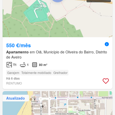
550 €/mês
Apartamento
em Oiã, Município de Oliveira do Bairro, Distrito
de Aveiro
T1
1
80 m²
Garajem
Totalmente mobiliado
Grelhador
Há 6 dias
RENTUMO
Atualizado