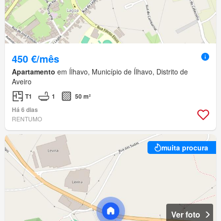
450 €/mês
Apartamento
em Ílhavo, Município de Ílhavo, Distrito de
Aveiro
T1
1
50 m²
Há 6 dias
RENTUMO
muita procura
Ver foto