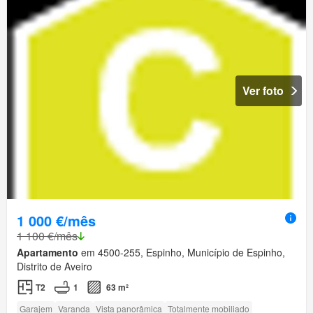
Ver foto
1 000 €/mês
1 100 €/mês
Apartamento
em 4500-255, Espinho, Município de Espinho,
Distrito de Aveiro
T2
1
63 m²
Garajem
Varanda
Vista panorâmica
Totalmente mobiliado