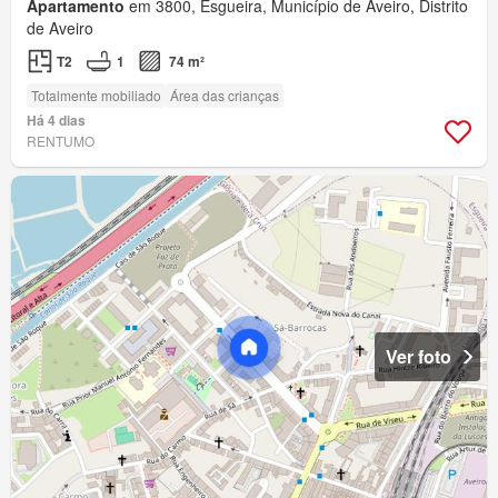
Apartamento
em 3800, Esgueira, Município de Aveiro, Distrito
de Aveiro
T2
1
74 m²
Totalmente mobiliado
Área das crianças
Há 4 dias
RENTUMO
Ver foto