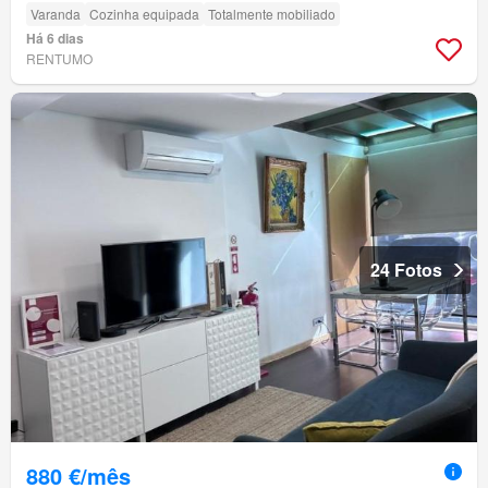
Varanda
Cozinha equipada
Totalmente mobiliado
Há 6 dias
RENTUMO
24 Fotos
880 €/mês