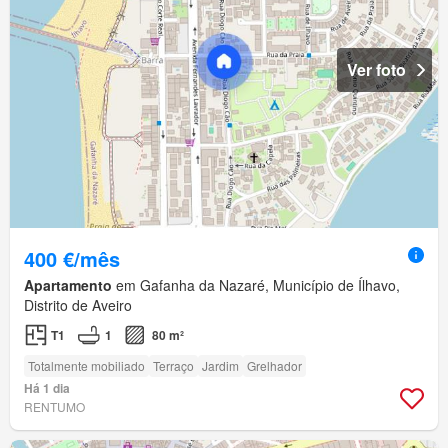
Ver foto
400 €/mês
Apartamento
em Gafanha da Nazaré, Município de Ílhavo,
Distrito de Aveiro
T1
1
80 m²
Totalmente mobiliado
Terraço
Jardim
Grelhador
Há 1 dia
RENTUMO