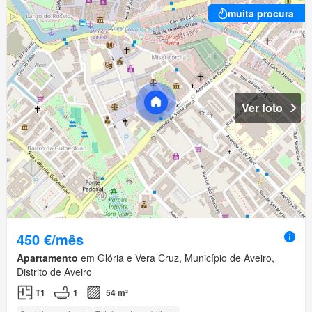
muita procura
Ver foto
450 €/mês
Apartamento
em Glória e Vera Cruz, Município de Aveiro,
Distrito de Aveiro
T1
1
54 m²