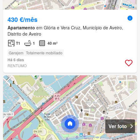
430 €/mês
Apartamento
em Glória e Vera Cruz, Município de Aveiro,
Distrito de Aveiro
T1
1
40 m²
Garajem
Totalmente mobiliado
Há 6 dias
RENTUMO
Ver foto