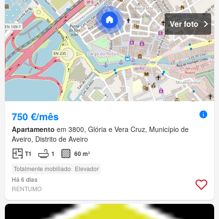
Ver foto
750 €/mês
Apartamento
em 3800, Glória e Vera Cruz, Município de
Aveiro, Distrito de Aveiro
T1
1
60 m²
Totalmente mobiliado
Elevador
Há 6 dias
RENTUMO