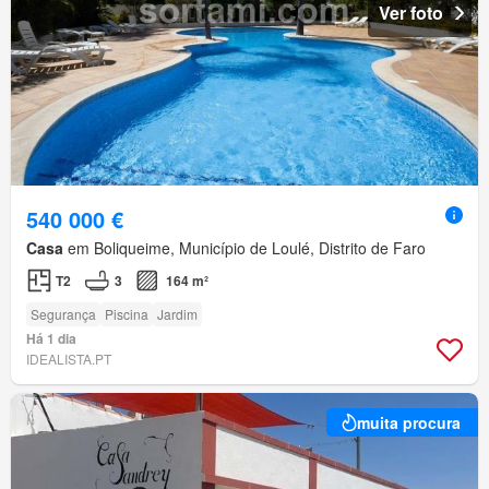
Ver foto
540 000 €
Casa
em Boliqueime, Município de Loulé, Distrito de Faro
T2
3
164 m²
Segurança
Piscina
Jardim
Há 1 dia
IDEALISTA.PT
muita procura