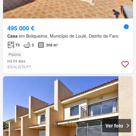
495 000 €
Casa
em Boliqueime, Município de Loulé, Distrito de Faro
T3
3
208 m²
Piscina
Há 24 dias
IDEALISTA.PT
Ver foto