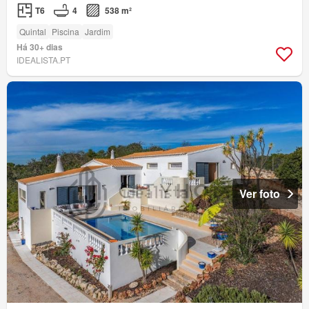
T6
4
538 m²
Quintal
Piscina
Jardim
Há 30+ dias
IDEALISTA.PT
Ver foto