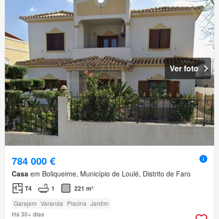
Ver foto
784 000 €
Casa
em Boliqueime, Município de Loulé, Distrito de Faro
T4
1
221 m²
Garajem
Varanda
Piscina
Jardim
Há 30+ dias