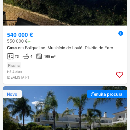
540 000 €
550 000 €
Casa
em Boliqueime, Município de Loulé, Distrito de Faro
T3
4
165 m²
Piscina
Há 4 dias
IDEALISTA.PT
Novo
muita procura