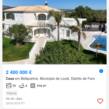
Ver foto
2 400 000 €
Casa
em Boliqueime, Município de Loulé, Distrito de Faro
T3
5
516 m²
Piscina
Há 30+ dias
IDEALISTA.PT