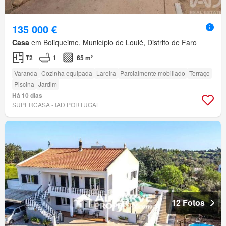
135 000 €
Casa
em Boliqueime, Município de Loulé, Distrito de Faro
T2
1
65 m²
Varanda
Cozinha equipada
Lareira
Parcialmente mobiliado
Terraço
Piscina
Jardim
Há 10 dias
SUPERCASA - IAD PORTUGAL
12 Fotos