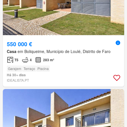
550 000 €
Casa
em Boliqueime, Município de Loulé, Distrito de Faro
T5
4
283 m²
Garajem
Terraço
Piscina
Há 30+ dias
IDEALISTA.PT