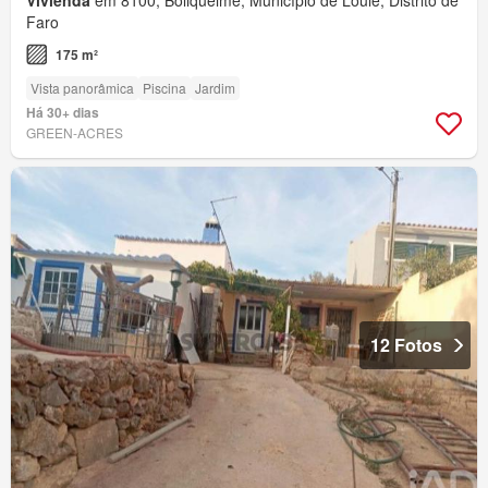
Vivienda
em 8100, Boliqueime, Município de Loulé, Distrito de
Faro
175 m²
Vista panorâmica
Piscina
Jardim
Há 30+ dias
GREEN-ACRES
12 Fotos