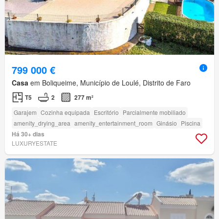
799 000 €
Casa
em Boliqueime, Município de Loulé, Distrito de Faro
T5
2
277 m²
Garajem
Cozinha equipada
Escritório
Parcialmente mobiliado
amenity_drying_area
amenity_entertainment_room
Ginásio
Piscina
Há 30+ dias
LUXURYESTATE