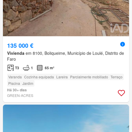
135 000 €
Vivienda
em 8100, Boliqueime, Município de Loulé, Distrito de
Faro
T3
1
65 m²
Varanda
Cozinha equipada
Lareira
Parcialmente mobiliado
Terraço
Piscina
Jardim
Há 30+ dias
GREEN-ACRES