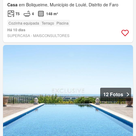
Casa
em Boliqueime, Município de Loulé, Distrito de Faro
T5
4
148 m²
Cozinha equipada
Terraço
Piscina
Há 10 dias
SUPERCASA - MAISCONSULTORES
12 Fotos