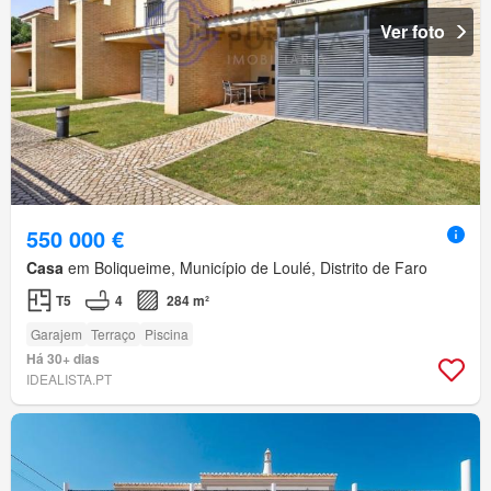
Ver foto
550 000 €
Casa
em Boliqueime, Município de Loulé, Distrito de Faro
T5
4
284 m²
Garajem
Terraço
Piscina
Há 30+ dias
IDEALISTA.PT