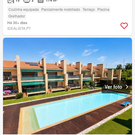
T3
2
174 m²
Cozinha equipada
Parcialmente mobiliado
Terraço
Piscina
Grelhador
Há 30+ dias
IDEALISTA.PT
Ver foto