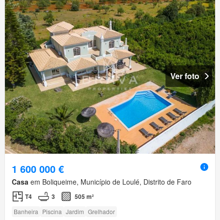
Ver foto
1 600 000 €
Casa
em Boliqueime, Município de Loulé, Distrito de Faro
T4
3
505 m²
Banheira
Piscina
Jardim
Grelhador