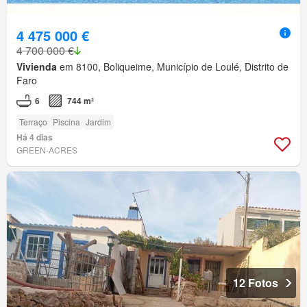
4 475 000 €
4 700 000 €
Vivienda
em 8100, Boliqueime, Município de Loulé, Distrito de
Faro
6
744 m²
Terraço
Piscina
Jardim
Há 4 dias
GREEN-ACRES
12 Fotos