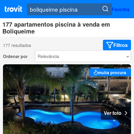
Favoritos
177 apartamentos piscina à venda em
Boliqueime
Filtros
177 resultados
Ordenar por
muita procura
Ver foto