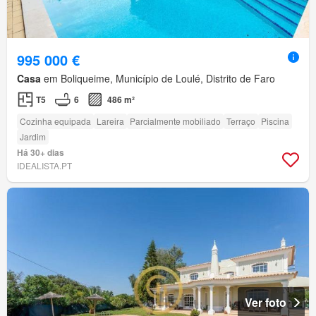
995 000 €
Casa
em Boliqueime, Município de Loulé, Distrito de Faro
T5
6
486 m²
Cozinha equipada
Lareira
Parcialmente mobiliado
Terraço
Piscina
Jardim
Há 30+ dias
IDEALISTA.PT
Ver foto