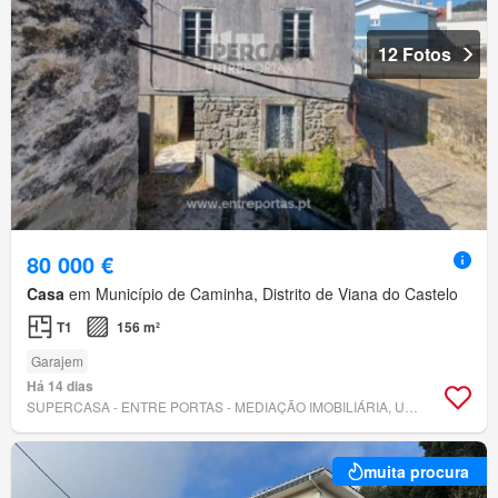
12 Fotos
80 000 €
Casa
em Município de Caminha, Distrito de Viana do Castelo
T1
156 m²
Garajem
Há 14 dias
SUPERCASA - ENTRE PORTAS - MEDIAÇÃO IMOBILIÁRIA, UNIPESSOAL, LDA.
muita procura