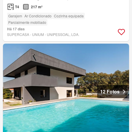
T4
217 m²
Garajem
Ar Condicionado
Cozinha equipada
Parcialmente mobiliado
Há 17 dias
SUPERCASA - UNIUM - UNIPESSOAL, LDA.
12 Fotos