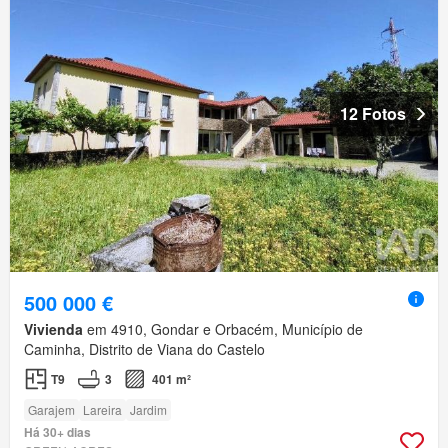
12 Fotos
500 000 €
Vivienda
em 4910, Gondar e Orbacém, Município de
Caminha, Distrito de Viana do Castelo
T9
3
401 m²
Garajem
Lareira
Jardim
Há 30+ dias