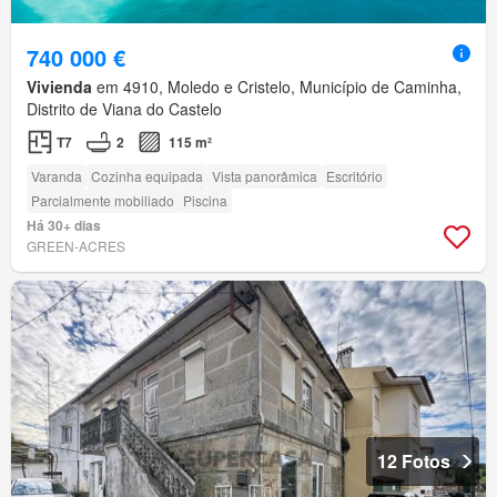
740 000 €
Vivienda
em 4910, Moledo e Cristelo, Município de Caminha,
Distrito de Viana do Castelo
T7
2
115 m²
Varanda
Cozinha equipada
Vista panorâmica
Escritório
Parcialmente mobiliado
Piscina
Há 30+ dias
GREEN-ACRES
12 Fotos