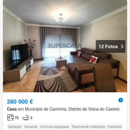
12 Fotos
280 000 €
Casa
em Município de Caminha, Distrito de Viana do Castelo
T2
2
Garajem
Varanda
Cozinha equipada
Totalmente mobiliado
Elevador