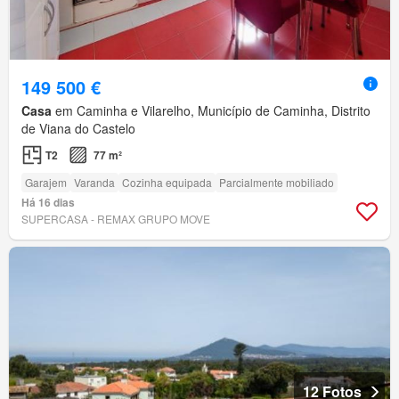
149 500 €
Casa
em Caminha e Vilarelho, Município de Caminha, Distrito
de Viana do Castelo
T2
77 m²
Garajem
Varanda
Cozinha equipada
Parcialmente mobiliado
Há 16 dias
SUPERCASA - REMAX GRUPO MOVE
12 Fotos