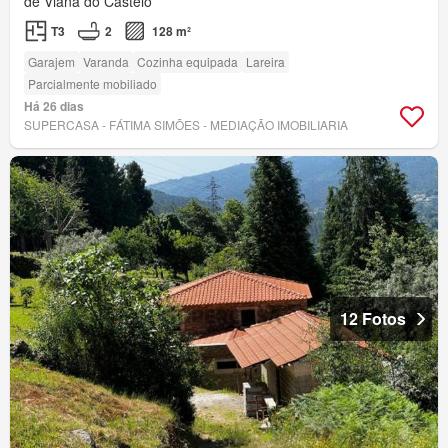
de Viana do Castelo
T3
2
128 m²
Garajem
Varanda
Cozinha equipada
Lareira
Parcialmente mobiliado
Há 26 dias
SUPERCASA - FÁTIMA SIMÕES - MEDIAÇÃO IMOBILIARIA
12 Fotos