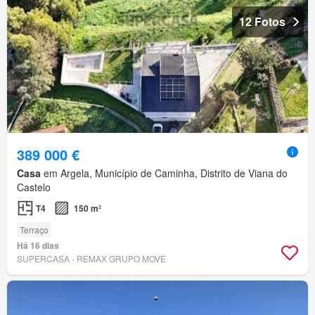
12 Fotos
389 000 €
Casa
em Argela, Município de Caminha, Distrito de Viana do
Castelo
T4
150 m²
Terraço
Há 16 dias
SUPERCASA - REMAX GRUPO MOVE