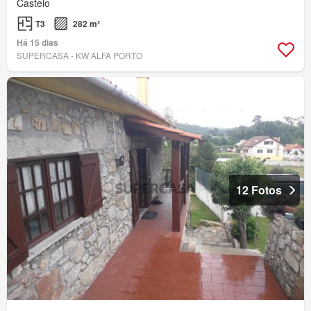
Castelo
T3
282 m²
Há 15 dias
SUPERCASA - KW ALFA PORTO
12 Fotos