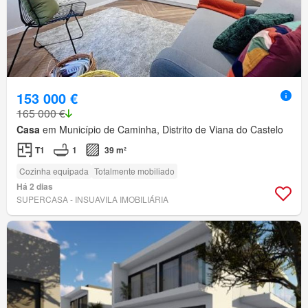
153 000 €
165 000 €
Casa
em Município de Caminha, Distrito de Viana do Castelo
T1
1
39 m²
Cozinha equipada
Totalmente mobiliado
Há 2 dias
SUPERCASA - INSUAVILA IMOBILIÁRIA