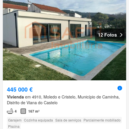
12 Fotos
445 000 €
Vivienda
em 4910, Moledo e Cristelo, Município de Caminha,
Distrito de Viana do Castelo
4
167 m²
Garajem
Cozinha equipada
Sala de serviços
Parcialmente mobiliado
Piscina