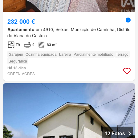
232 000 €
Apartamento
em 4910, Seixas, Município de Caminha, Distrito
de Viana do Castelo
T9
2
83 m²
Garajem
Cozinha equipada
Lareira
Parcialmente mobiliado
Terraço
Segurança
Há 13 dias
GREEN-ACRES
12 Fotos