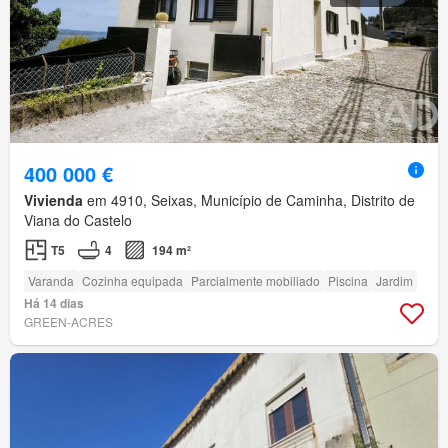
400 000 €
Vivienda
em 4910, Seixas, Município de Caminha, Distrito de
Viana do Castelo
T5
4
194 m²
Varanda
Cozinha equipada
Parcialmente mobiliado
Piscina
Jardim
Há 14 dias
GREEN-ACRES