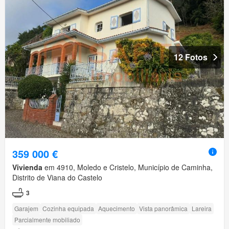
12 Fotos
359 000 €
Vivienda
em 4910, Moledo e Cristelo, Município de Caminha,
Distrito de Viana do Castelo
3
Garajem
Cozinha equipada
Aquecimento
Vista panorâmica
Lareira
Parcialmente mobiliado