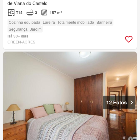
de Viana do Castelo
T14
3
157 m²
Cozinha equipada
Lareira
Totalmente mobiliado
Banheira
Segurança
Jardim
Há 30+ dias
GREEN-ACRES
12 Fotos