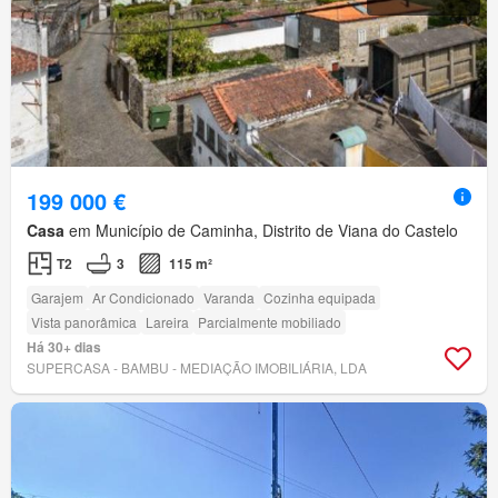
199 000 €
Casa
em Município de Caminha, Distrito de Viana do Castelo
T2
3
115 m²
Garajem
Ar Condicionado
Varanda
Cozinha equipada
Vista panorâmica
Lareira
Parcialmente mobiliado
Há 30+ dias
SUPERCASA - BAMBU - MEDIAÇÃO IMOBILIÁRIA, LDA