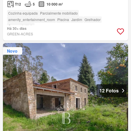
T12
5
10 000 m²
Cozinha equipada
Parcialmente mobiliado
amenity_entertainment_room
Piscina
Jardim
Grelhador
Campo de ténis
Há 30+ dias
GREEN-ACRES
Novo
12 Fotos