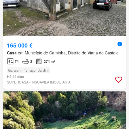
165 000 €
Casa
em Município de Caminha, Distrito de Viana do Castelo
T4
2
274 m²
Garajem
Terraço
Jardim
Há 22 dias
SUPERCASA - INSUAVILA IMOBILIÁRIA