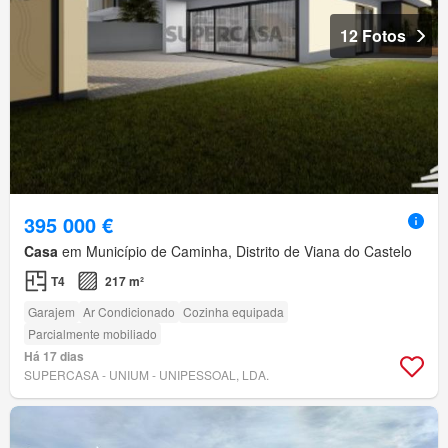
12 Fotos
395 000 €
Casa
em Município de Caminha, Distrito de Viana do Castelo
T4
217 m²
Garajem
Ar Condicionado
Cozinha equipada
Parcialmente mobiliado
Há 17 dias
SUPERCASA - UNIUM - UNIPESSOAL, LDA.