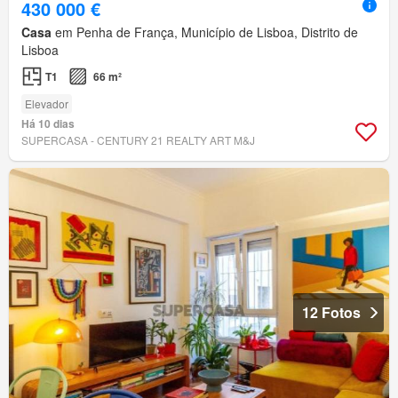
430 000 €
Casa
em Penha de França, Município de Lisboa, Distrito de
Lisboa
T1
66 m²
Elevador
Há 10 dias
SUPERCASA - CENTURY 21 REALTY ART M&J
12 Fotos