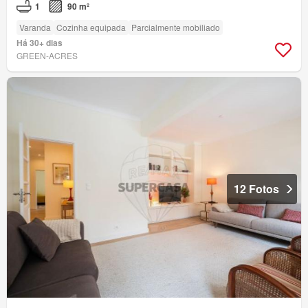
1
90 m²
Varanda
Cozinha equipada
Parcialmente mobiliado
Há 30+ dias
GREEN-ACRES
12 Fotos