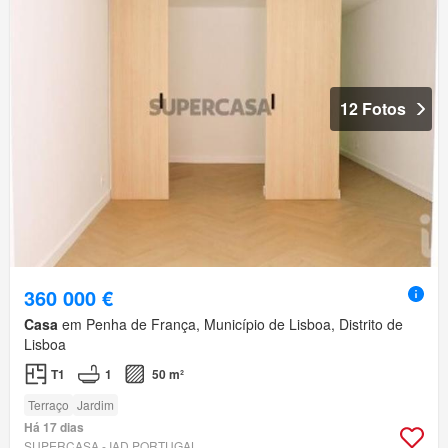
12 Fotos
360 000 €
Casa
em Penha de França, Município de Lisboa, Distrito de
Lisboa
T1
1
50 m²
Terraço
Jardim
Há 17 dias
SUPERCASA - IAD PORTUGAL