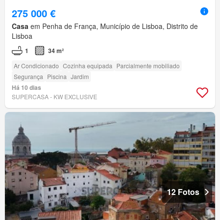
275 000 €
Casa
em Penha de França, Município de Lisboa, Distrito de
Lisboa
1
34 m²
Ar Condicionado
Cozinha equipada
Parcialmente mobiliado
Segurança
Piscina
Jardim
Há 10 dias
SUPERCASA - KW EXCLUSIVE
12 Fotos