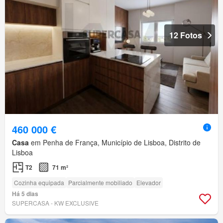
12 Fotos
460 000 €
Casa
em Penha de França, Município de Lisboa, Distrito de
Lisboa
T2
71 m²
Cozinha equipada
Parcialmente mobiliado
Elevador
Há 5 dias
SUPERCASA - KW EXCLUSIVE