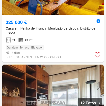
325 000 €
Casa
em Penha de França, Município de Lisboa, Distrito de
Lisboa
T1
49 m²
Garajem
Terraço
Elevador
Há 14 dias
SUPERCASA - CENTURY 21 COLOMBO II
12 Fotos