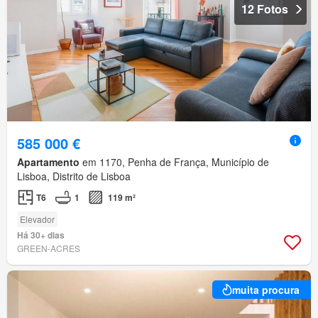
12 Fotos
585 000 €
Apartamento
em 1170, Penha de França, Município de
Lisboa, Distrito de Lisboa
T6
1
119 m²
Elevador
Há 30+ dias
GREEN-ACRES
muita procura