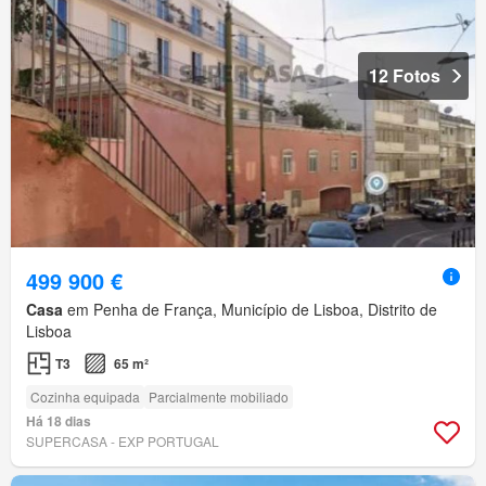
12 Fotos
499 900 €
Casa
em Penha de França, Município de Lisboa, Distrito de
Lisboa
T3
65 m²
Cozinha equipada
Parcialmente mobiliado
Há 18 dias
SUPERCASA - EXP PORTUGAL