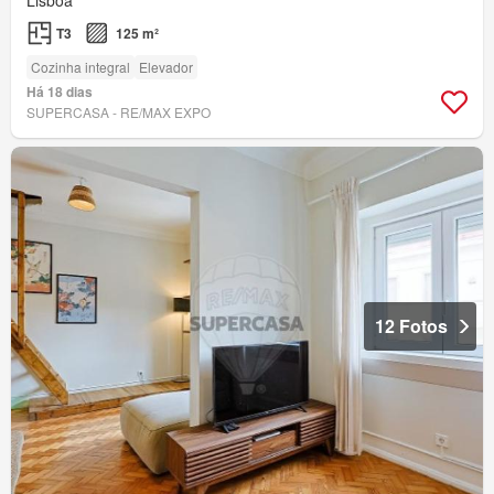
T3
125 m²
Cozinha integral
Elevador
Há 18 dias
SUPERCASA - RE/MAX EXPO
12 Fotos