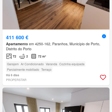
411 600 €
Apartamento
em 4250-162, Paranhos, Município de Porto,
Distrito do Porto
T2
2
72 m²
Garajem
Ar Condicionado
Varanda
Cozinha equipada
Parcialmente mobiliado
Terraço
Há 6 dias
PROPERSTAR