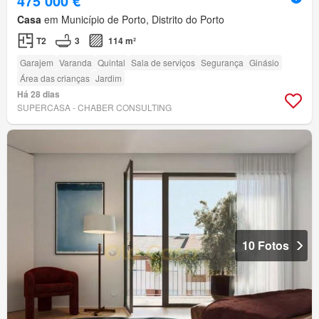
475 000 €
Casa
em Município de Porto, Distrito do Porto
T2
3
114 m²
Garajem
Varanda
Quintal
Sala de serviços
Segurança
Ginásio
Área das crianças
Jardim
Há 28 dias
SUPERCASA - CHABER CONSULTING
10 Fotos