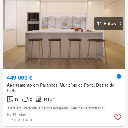
11 Fotos
449 000 €
Apartamento
em Paranhos, Município de Porto, Distrito do
Porto
T2
2
141 m²
Garajem
Varanda
Cozinha equipada
Totalmente mobiliado
Há 30+ dias
LUXURYESTATE