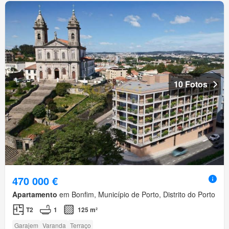
10 Fotos
470 000 €
Apartamento
em Bonfim, Município de Porto, Distrito do Porto
T2
1
125 m²
Garajem
Varanda
Terraço