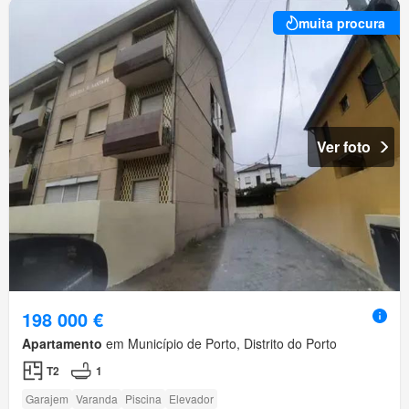
muita procura
Ver foto
198 000 €
Apartamento
em Município de Porto, Distrito do Porto
T2
1
Garajem
Varanda
Piscina
Elevador