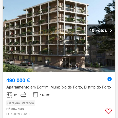
10 Fotos
490 000 €
Apartamento
em Bonfim, Município de Porto, Distrito do Porto
T2
3
140 m²
Garajem
Varanda
Há 30+ dias
LUXURYESTATE