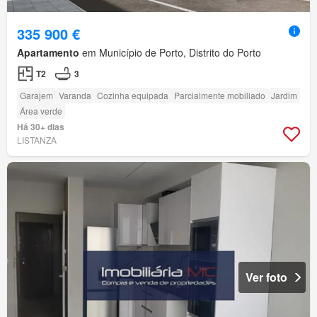
335 900 €
Apartamento
em Município de Porto, Distrito do Porto
T2
3
Garajem
Varanda
Cozinha equipada
Parcialmente mobiliado
Jardim
Área verde
Há 30+ dias
LISTANZA
Ver foto