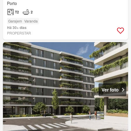
Porto
T2
2
Garajem
Varanda
Há 30+ dias
PROPERSTAR
Ver foto