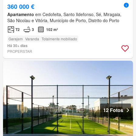
360 000 €
Apartamento
em Cedofeita, Santo Ildefonso, Sé, Miragaia,
São Nicolau e Vitória, Município de Porto, Distrito do Porto
T2
3
102 m²
Garajem
Varanda
Totalmente mobiliado
Há 30+ dias
PROPERSTAR
12 Fotos