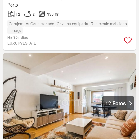
Porto
T2
2
130 m²
Garajem
Ar Condicionado
Cozinha equipada
Totalmente mobiliado
Terraço
Há 30+ dias
LUXURYESTATE
12 Fotos