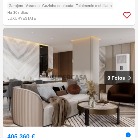
Garajem
Varanda
Cozinha equipada
Totalmente mobiliado
Há 30+ dias
LUXURYESTATE
9 Fotos
405 360 €