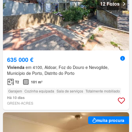
12 Fotos
635 000 €
Vivienda
em 4100, Aldoar, Foz do Douro e Nevogilde,
Município de Porto, Distrito do Porto
T2
101 m²
Garajem
Cozinha equipada
Sala de serviços
Totalmente mobiliado
Há 10 dias
GREEN-ACRES
muita procura