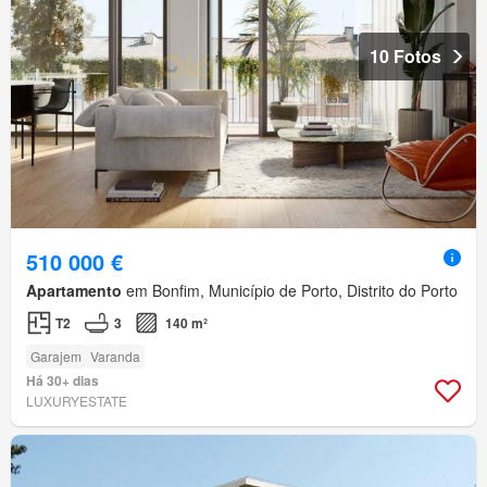
10 Fotos
510 000 €
Apartamento
em Bonfim, Município de Porto, Distrito do Porto
T2
3
140 m²
Garajem
Varanda
Há 30+ dias
LUXURYESTATE