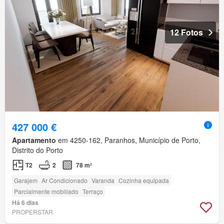
12 Fotos
427 000 €
Apartamento
em 4250-162, Paranhos, Município de Porto,
Distrito do Porto
T2
2
78 m²
Garajem
Ar Condicionado
Varanda
Cozinha equipada
Parcialmente mobiliado
Terraço
Há 6 dias
PROPERSTAR