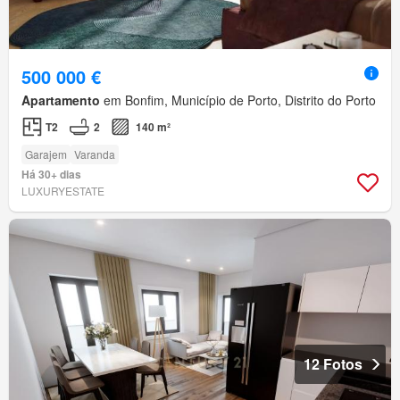
500 000 €
Apartamento
em Bonfim, Município de Porto, Distrito do Porto
T2
2
140 m²
Garajem
Varanda
Há 30+ dias
LUXURYESTATE
12 Fotos