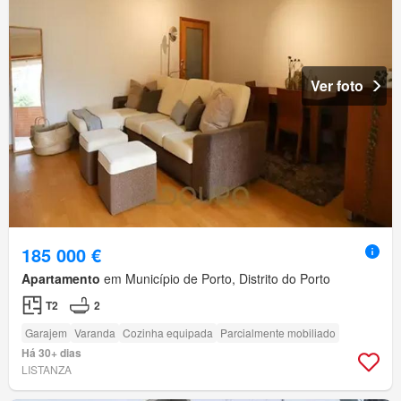
Ver foto
185 000 €
Apartamento
em Município de Porto, Distrito do Porto
T2
2
Garajem
Varanda
Cozinha equipada
Parcialmente mobiliado
Há 30+ dias
LISTANZA