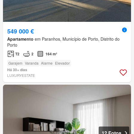
549 000 €
Apartamento
em Paranhos, Município de Porto, Distrito do
Porto
T2
2
164 m²
Garajem
Varanda
Alarme
Elevador
Há 30+ dias
LUXURYESTATE
12 Fotos