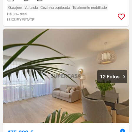
Garajem
Varanda
Cozinha equipada
Totalmente mobiliado
Há 30+ dias
LUXURYESTATE
12 Fotos