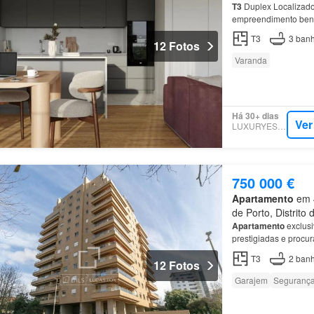
T3
Duplex Localizado
empreendimento benef
oscilobatentes, todo
T3
3
banh
12 Fotos
Varanda
Há 30+ dias
Ver
LUXURYESTATE
750 000 €
Apartamento
em 4
de Porto, Distrito 
Apartamento
exclusi
prestigiadas e procu
T3
2
banh
12 Fotos
Garajem
Seguranç