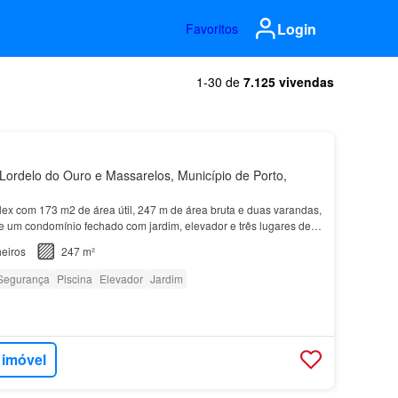
Login
Favoritos
1-30 de
7.125 vivendas
ordelo do Ouro e Massarelos, Município de Porto,
ex com 173 m2 de área útil, 247 m de área bruta e duas varandas,
 um condomínio fechado com jardim, elevador e três lugares de
em Lordelo do Ouro, no
Porto
.…
eiros
247 m²
Segurança
Piscina
Elevador
Jardim
 imóvel