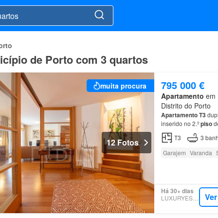
orto
cípio de Porto com 3 quartos
795 000 €
muita procura
Apartamento
em L
Distrito do Porto
Apartamento
T3
dupl
inserido no 2.º
piso
de
garagem, localizado 
T3
3
banh
12 Fotos
Garajem
Varanda
Há 30+ dias
Ver
LUXURYESTATE