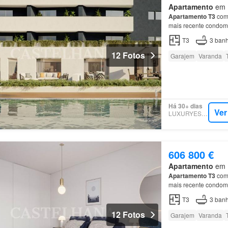
Apartamento
em P
Apartamento
T3
com 
mais recente condom
T3
3
banh
12 Fotos
Garajem
Varanda
Há 30+ dias
Ver
LUXURYESTATE
606 800 €
Apartamento
em P
Apartamento
T3
com 
mais recente condom
T3
3
banh
12 Fotos
Garajem
Varanda