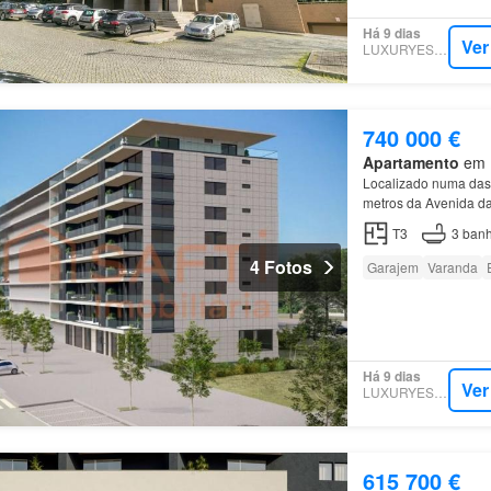
Há 9 dias
Ver
LUXURYESTATE
740 000 €
Apartamento
em R
Localizado numa das
metros da Avenida da
farmácia, Igreja, tra
T3
3
banh
4 Fotos
Garajem
Varanda
Há 9 dias
Ver
LUXURYESTATE
615 700 €