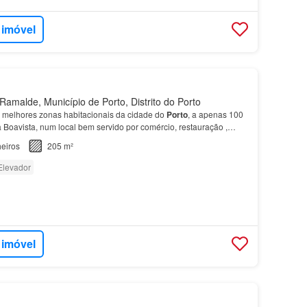
 imóvel
amalde, Município de Porto, Distrito do Porto
 melhores zonas habitacionais da cidade do
Porto
, a apenas 100
 Boavista, num local bem servido por comércio, restauração ,
nsportes, escolas e supermercado a curtís…
eiros
205 m²
Elevador
 imóvel