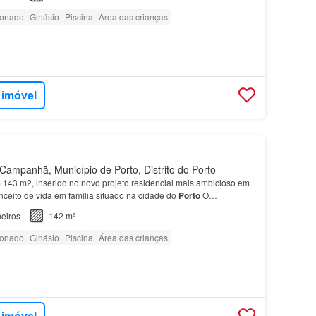
ionado
Ginásio
Piscina
Área das crianças
 imóvel
ampanhã, Município de Porto, Distrito do Porto
143 m2, inserido no novo projeto residencial mais ambicioso em
nceito de vida em família situado na cidade do
Porto
O
 Atrium é o projeto residencial mais ambicioso e…
eiros
142 m²
ionado
Ginásio
Piscina
Área das crianças
 imóvel