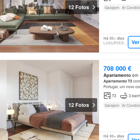
12 Fotos
Garajem
Ar Condic
Há 30+ dias
Ver
LUXURYESTATE
708 000 €
Apartamento
em C
Apartamento
T3
com 
Portugal, um novo co
Empreendimento Antas
T3
3
banh
12 Fotos
Garajem
Ar Condic
Há 30+ dias
Ver