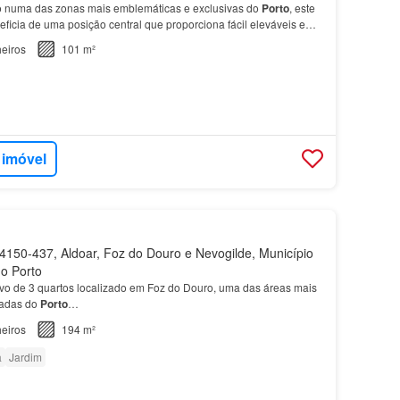
 numa das zonas mais emblemáticas e exclusivas do
Porto
, este
icia de uma posição central que proporciona fácil eleváveis e
s com vidro duplo para melhor isolamento…
eiros
101 m²
 imóvel
150-437, Aldoar, Foz do Douro e Nevogilde, Município
do Porto
vo de 3 quartos localizado em Foz do Douro, uma das áreas mais
radas do
Porto
…
eiros
194 m²
a
Jardim