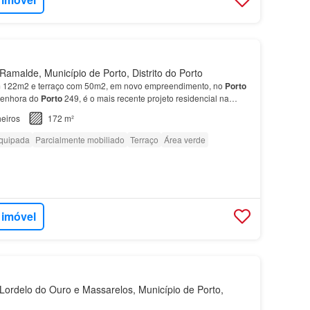
amalde, Município de Porto, Distrito do Porto
122m2 e terraço com 50m2, em novo empreendimento, no
Porto
enhora do
Porto
249, é o mais recente projeto residencial na
 modernidade, conforto e bem-estar, com tipologi…
eiros
172 m²
quipada
Parcialmente mobiliado
Terraço
Área verde
 imóvel
ordelo do Ouro e Massarelos, Município de Porto,