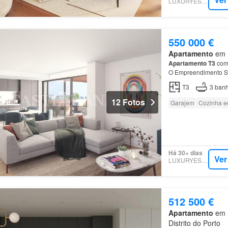
LUXURYESTATE
550 000 €
Apartamento
em R
Apartamento
T3
com 
O Empreendimento S
Prelada, que combina
T3
3
banh
12 Fotos
Garajem
Cozinha e
Há 30+ dias
Ver
LUXURYESTATE
512 500 €
Apartamento
em L
Distrito do Porto