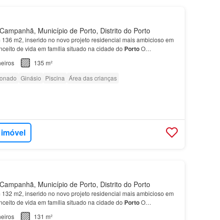
ampanhã, Município de Porto, Distrito do Porto
136 m2, inserido no novo projeto residencial mais ambicioso em
nceito de vida em família situado na cidade do
Porto
O
 Atrium é o projeto residencial mais ambicioso e…
eiros
135 m²
ionado
Ginásio
Piscina
Área das crianças
 imóvel
ampanhã, Município de Porto, Distrito do Porto
132 m2, inserido no novo projeto residencial mais ambicioso em
nceito de vida em família situado na cidade do
Porto
O
 Atrium é o projeto residencial mais ambicioso e…
eiros
131 m²