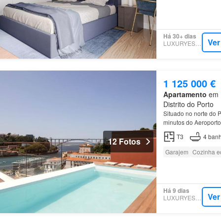
Há 30+ dias
Ver
LUXURYESTATE
1 125 000 €
Apartamento
em L
Distrito do Porto
Situado no norte do 
minutos do Aeroporto
T3
4
banh
12 Fotos
Garajem
Cozinha e
Há 9 dias
Ver
LUXURYESTATE