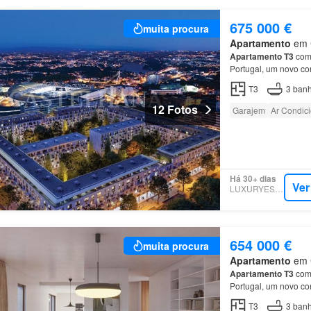
675 000 €
muita procura
Apartamento
em C
Apartamento
T3
com 
Portugal, um novo co
Empreendimento Antas
T3
3
banh
12 Fotos
Garajem
Ar Condic
Há 30+ dias
Ver
LUXURYESTATE
654 000 €
muita procura
Apartamento
em C
Apartamento
T3
com 
Portugal, um novo co
Empreendimento Antas
T3
3
banh