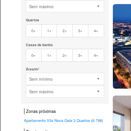
Sem máximo
Quartos
0+
1+
2+
3+
4+
Casas de banho
0+
1+
2+
3+
4+
Área/m²
Sem mínimo
Sem máximo
Zonas próximas
Apartamento Vila Nova Gaia 3 Quartos (6 798)