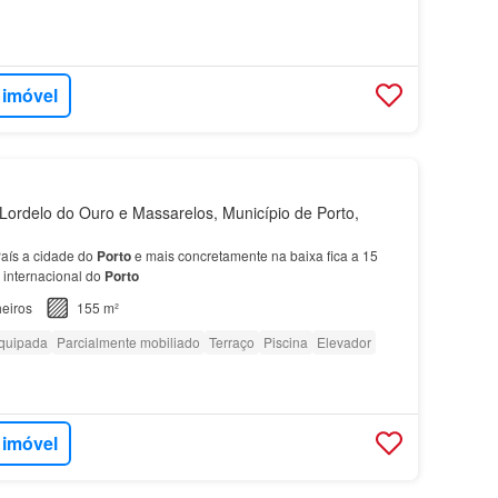
 imóvel
ordelo do Ouro e Massarelos, Município de Porto,
País a cidade do
Porto
e mais concretamente na baixa fica a 15
 internacional do
Porto
eiros
155 m²
quipada
Parcialmente mobiliado
Terraço
Piscina
Elevador
 imóvel