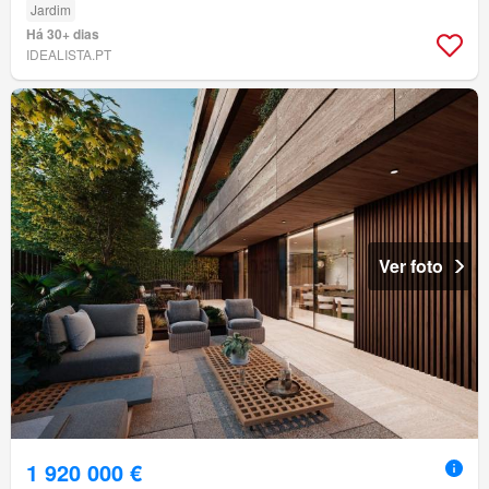
Jardim
Há 30+ dias
IDEALISTA.PT
Ver foto
1 920 000 €