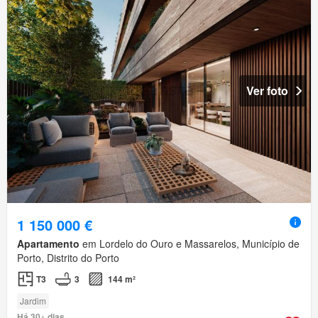
Ver foto
1 150 000 €
Apartamento
em Lordelo do Ouro e Massarelos, Município de
Porto, Distrito do Porto
T3
3
144 m²
Jardim
Há 30+ dias