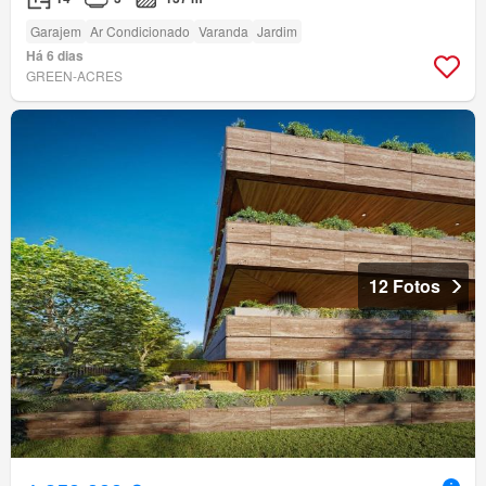
Garajem
Ar Condicionado
Varanda
Jardim
Há 6 dias
GREEN-ACRES
12 Fotos