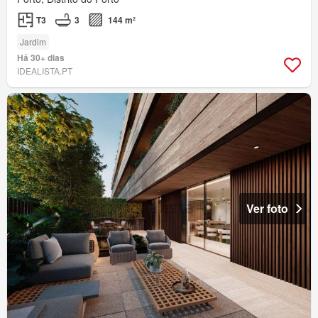
T3
3
144 m²
Jardim
Há 30+ dias
IDEALISTA.PT
Ver foto