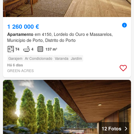
1 260 000 €
Apartamento
em 4150, Lordelo do Ouro e Massarelos,
Município de Porto, Distrito do Porto
T4
4
137 m²
Garajem
Ar Condicionado
Varanda
Jardim
Há 6 dias
GREEN-ACRES
12 Fotos