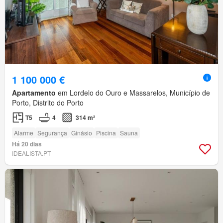
1 100 000 €
Apartamento
em Lordelo do Ouro e Massarelos, Município de
Porto, Distrito do Porto
T5
4
314 m²
Alarme
Segurança
Ginásio
Piscina
Sauna
Há 20 dias
IDEALISTA.PT