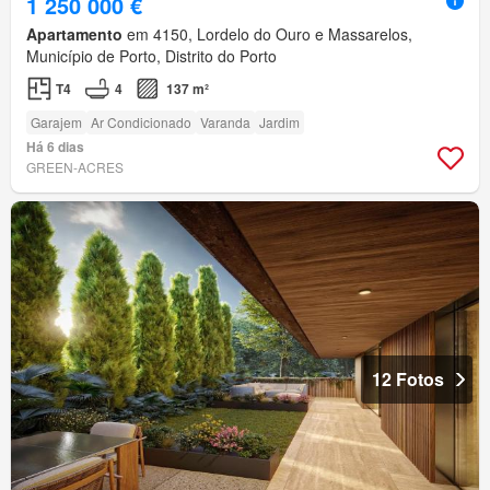
1 250 000 €
Apartamento
em 4150, Lordelo do Ouro e Massarelos,
Município de Porto, Distrito do Porto
T4
4
137 m²
Garajem
Ar Condicionado
Varanda
Jardim
Há 6 dias
GREEN-ACRES
12 Fotos