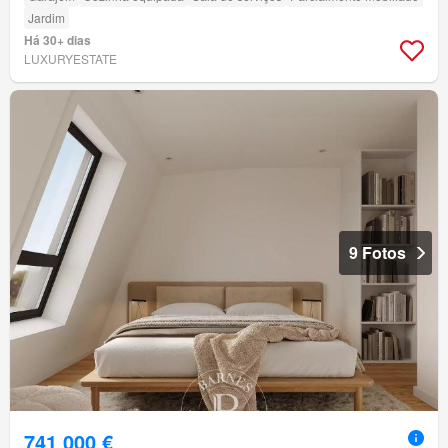
Jardim
Há 30+ dias
LUXURYESTATE
9 Fotos
741 000 €