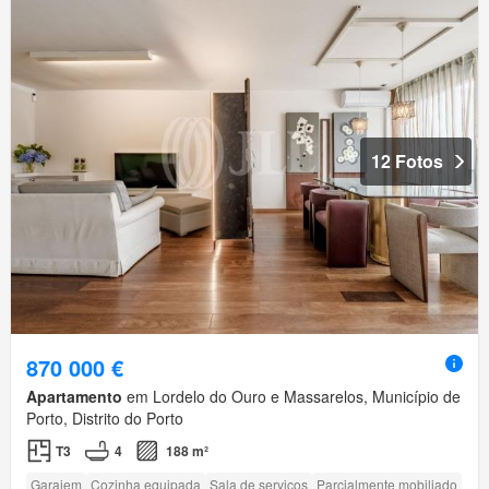
12 Fotos
870 000 €
Apartamento
em Lordelo do Ouro e Massarelos, Município de
Porto, Distrito do Porto
T3
4
188 m²
Garajem
Cozinha equipada
Sala de serviços
Parcialmente mobiliado