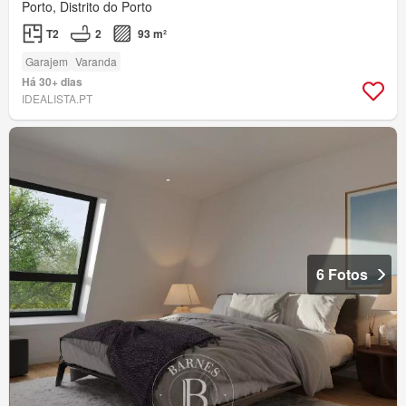
Porto, Distrito do Porto
T2
2
93 m²
Garajem
Varanda
Há 30+ dias
IDEALISTA.PT
6 Fotos