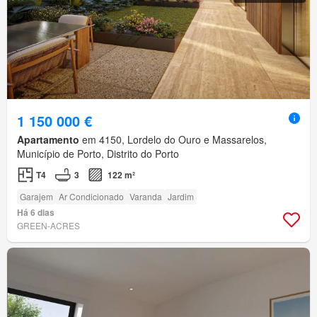
1 150 000 €
Apartamento
em 4150, Lordelo do Ouro e Massarelos,
Município de Porto, Distrito do Porto
T4
3
122 m²
Garajem
Ar Condicionado
Varanda
Jardim
Há 6 dias
GREEN-ACRES