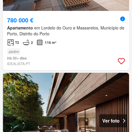
780 000 €
Apartamento
em Lordelo do Ouro e Massarelos, Município de
Porto, Distrito do Porto
T2
2
116 m²
Jardim
Há 30+ dias
IDEALISTA.PT
Ver foto