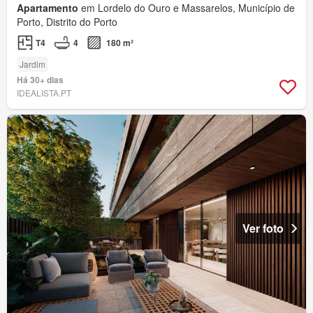
Apartamento
em Lordelo do Ouro e Massarelos, Município de
Porto, Distrito do Porto
T4
4
180 m²
Jardim
Há 30+ dias
IDEALISTA.PT
Ver foto