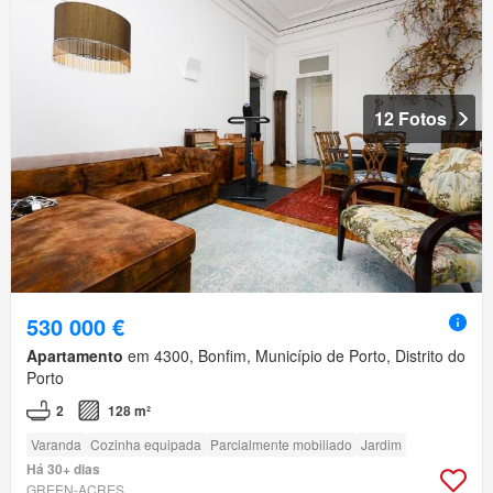
12 Fotos
530 000 €
Apartamento
em 4300, Bonfim, Município de Porto, Distrito do
Porto
2
128 m²
Varanda
Cozinha equipada
Parcialmente mobiliado
Jardim
Há 30+ dias
GREEN-ACRES