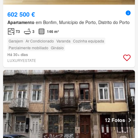
602 500 €
Apartamento
em Bonfim, Município de Porto, Distrito do Porto
T3
3
146 m²
Garajem
Ar Condicionado
Varanda
Cozinha equipada
Parcialmente mobiliado
Ginásio
Há 30+ dias
LUXURYESTATE
12 Fotos