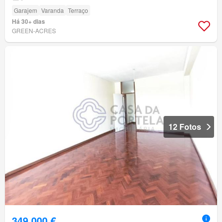
Garajem
Varanda
Terraço
Há 30+ dias
GREEN-ACRES
12 Fotos
349 000 €