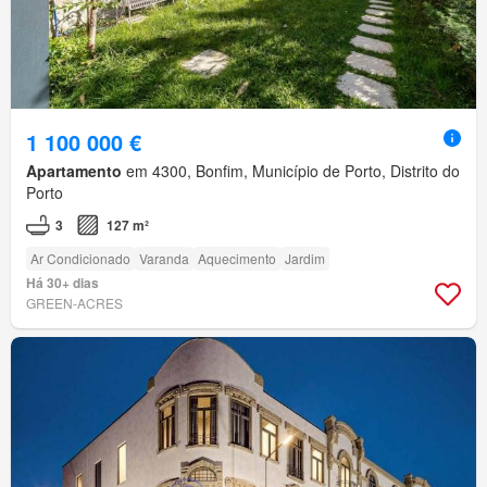
1 100 000 €
Apartamento
em 4300, Bonfim, Município de Porto, Distrito do
Porto
3
127 m²
Ar Condicionado
Varanda
Aquecimento
Jardim
Há 30+ dias
GREEN-ACRES