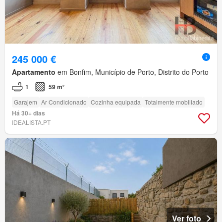
245 000 €
Apartamento
em Bonfim, Município de Porto, Distrito do Porto
1
59 m²
Garajem
Ar Condicionado
Cozinha equipada
Totalmente mobiliado
Há 30+ dias
IDEALISTA.PT
Ver foto