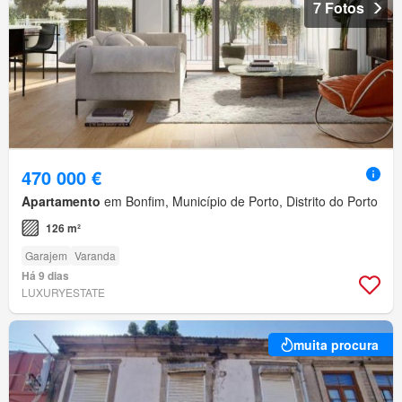
7 Fotos
470 000 €
Apartamento
em Bonfim, Município de Porto, Distrito do Porto
126 m²
Garajem
Varanda
Há 9 dias
LUXURYESTATE
muita procura