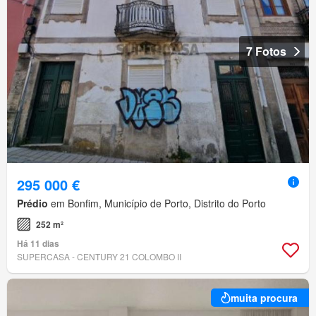
7 Fotos
295 000 €
Prédio
em Bonfim, Município de Porto, Distrito do Porto
252 m²
Há 11 dias
SUPERCASA - CENTURY 21 COLOMBO II
muita procura