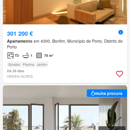
301 200 €
Apartamento
em 4300, Bonfim, Município de Porto, Distrito do
Porto
T3
1
76 m²
Ginásio
Piscina
Jardim
Há 26 dias
GREEN-ACRES
muita procura