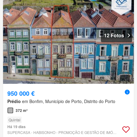
12 Fotos
950 000 €
Prédio
em Bonfim, Município de Porto, Distrito do Porto
372 m²
Quintal
Há 19 dias
SUPERCASA - HABISONHO - PROMOÇÃO E GESTÃO DE IMÓVEIS, LDA