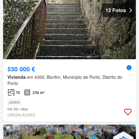
12 Fotos
530 000 €
Vivienda
em 4300, Bonfim, Município de Porto, Distrito do
Porto
T5
236 m²
Jardim
Há 30+ dias
GREEN-ACRES