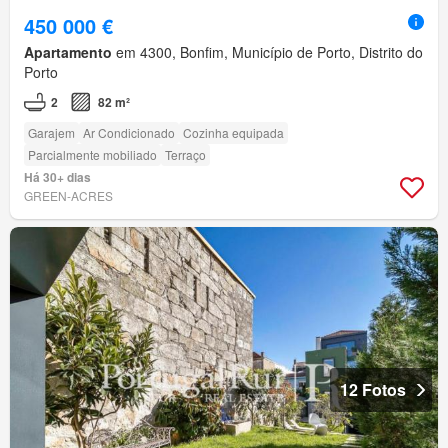
450 000 €
Apartamento
em 4300, Bonfim, Município de Porto, Distrito do
Porto
2
82 m²
Garajem
Ar Condicionado
Cozinha equipada
Parcialmente mobiliado
Terraço
Há 30+ dias
GREEN-ACRES
12 Fotos