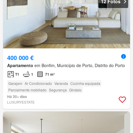
12 Fotos
400 000 €
Apartamento
em Bonfim, Município de Porto, Distrito do Porto
T1
1
71 m²
Garajem
Ar Condicionado
Varanda
Cozinha equipada
Parcialmente mobiliado
Segurança
Ginásio
Há 30+ dias
LUXURYESTATE