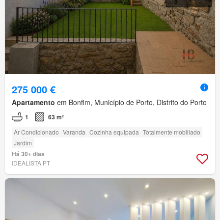
275 000 €
Apartamento
em Bonfim, Município de Porto, Distrito do Porto
1
63 m²
Ar Condicionado
Varanda
Cozinha equipada
Totalmente mobiliado
Jardim
Há 30+ dias
IDEALISTA.PT