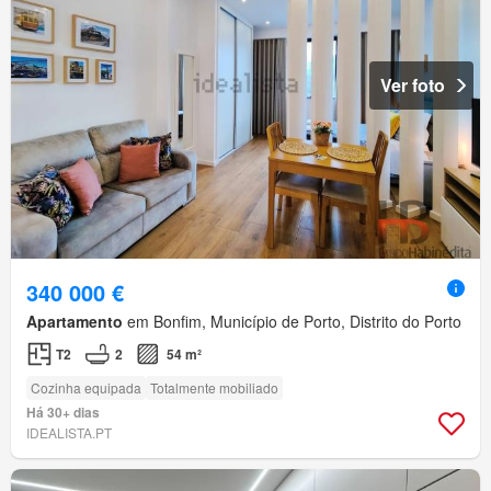
Ver foto
340 000 €
Apartamento
em Bonfim, Município de Porto, Distrito do Porto
T2
2
54 m²
Cozinha equipada
Totalmente mobiliado
Há 30+ dias
IDEALISTA.PT