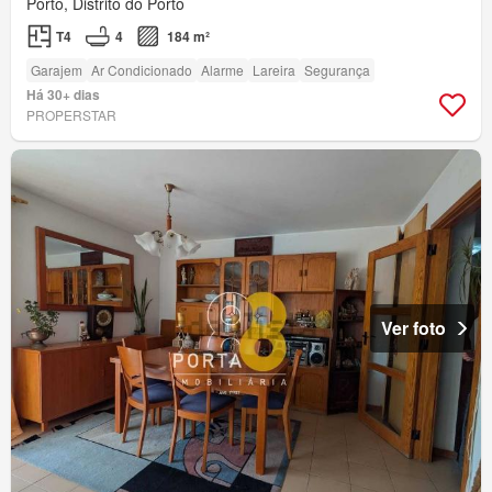
Porto, Distrito do Porto
T4
4
184 m²
Garajem
Ar Condicionado
Alarme
Lareira
Segurança
Há 30+ dias
PROPERSTAR
Ver foto