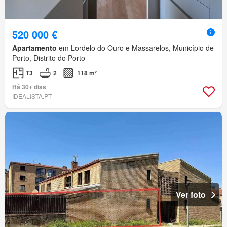
520 000 €
Apartamento
em Lordelo do Ouro e Massarelos, Município de
Porto, Distrito do Porto
T3
2
118 m²
Há 30+ dias
IDEALISTA.PT
Ver foto