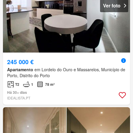
Ver foto
245 000 €
Apartamento
em Lordelo do Ouro e Massarelos, Município de
Porto, Distrito do Porto
T2
1
78 m²
Há 30+ dias
IDEALISTA.PT