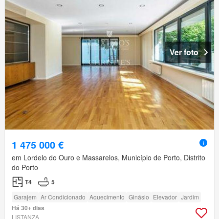
Ver foto
1 475 000 €
em Lordelo do Ouro e Massarelos, Município de Porto, Distrito
do Porto
T4
5
Garajem
Ar Condicionado
Aquecimento
Ginásio
Elevador
Jardim
Há 30+ dias
LISTANZA