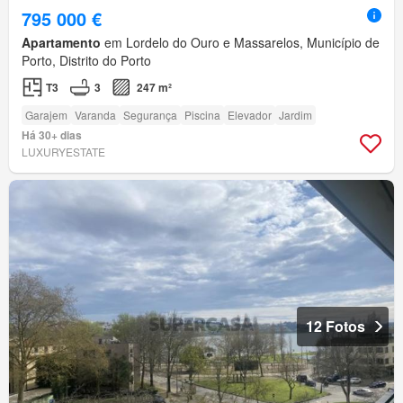
795 000 €
Apartamento
em Lordelo do Ouro e Massarelos, Município de
Porto, Distrito do Porto
T3
3
247 m²
Garajem
Varanda
Segurança
Piscina
Elevador
Jardim
Há 30+ dias
LUXURYESTATE
12 Fotos