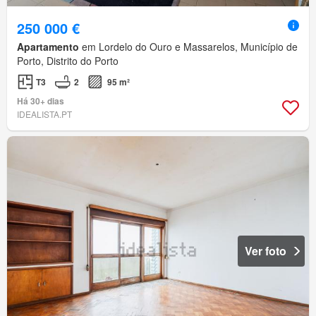
250 000 €
Apartamento
em Lordelo do Ouro e Massarelos, Município de
Porto, Distrito do Porto
T3
2
95 m²
Há 30+ dias
IDEALISTA.PT
Ver foto