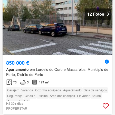
12 Fotos
850 000 €
Apartamento
em Lordelo do Ouro e Massarelos, Município de
Porto, Distrito do Porto
T3
3
174 m²
Garajem
Varanda
Cozinha equipada
Aquecimento
Sala de serviços
Segurança
Ginásio
Piscina
Área das crianças
Elevador
Sauna
Campo de ténis
Há 30+ dias
PROPERSTAR