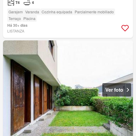
T4
4
Garajem
Varanda
Cozinha equipada
Parcialmente mobiliado
Terraço
Piscina
Há 30+ dias
LISTANZA
Ver foto