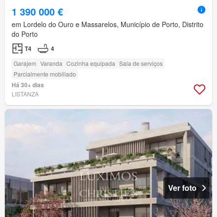
1 390 000 €
em Lordelo do Ouro e Massarelos, Município de Porto, Distrito
do Porto
T4
4
Garajem
Varanda
Cozinha equipada
Sala de serviços
Parcialmente mobiliado
Há 30+ dias
LISTANZA
Ver foto