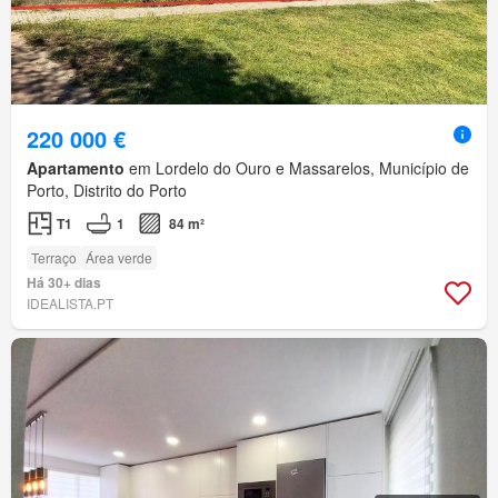
220 000 €
Apartamento
em Lordelo do Ouro e Massarelos, Município de
Porto, Distrito do Porto
T1
1
84 m²
Terraço
Área verde
Há 30+ dias
IDEALISTA.PT