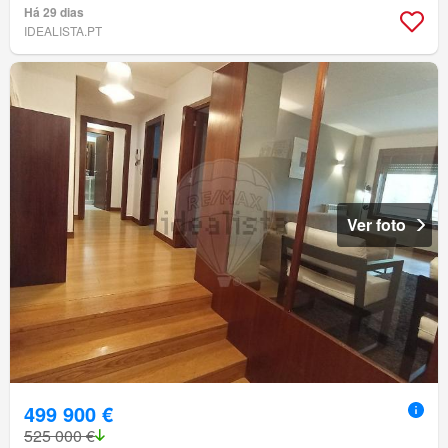
Há 29 dias
IDEALISTA.PT
Ver foto
499 900 €
525 000 €