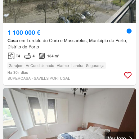
1 100 000 €
Casa
em Lordelo do Ouro e Massarelos, Município de Porto,
Distrito do Porto
T4
4
184 m²
Garajem
Ar Condicionado
Alarme
Lareira
Segurança
Há 30+ dias
SUPERCASA - SAVILLS PORTUGAL
Ver foto