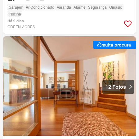
Garajem
Ar Condicionado
Varanda
Alarme
Segurança
Ginásio
Piscina
Há 9 dias
GREEN-ACRES
muita procura
12 Fotos