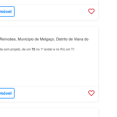
imóvel
emoães, Município de Melgaço, Distrito de Viana do
da com projeto, de um
T2
no 1º andar e no R/c um T1
imóvel