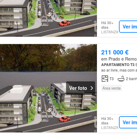
Há 30+
Ver i
dias
LISTANZA
211 000 €
em Prado e Remoãe
APARTAMENTO
T3
E
ao ar livre, mas co
T3
2
banh
Ver foto
Área verde
Há 30+
Ver i
dias
LISTANZA