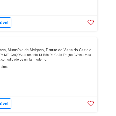
móvel
s, Município de Melgaço, Distrito de Viana do Castelo
M MELGAÇOApartamento
T3
Rés Do Chão Fração BViva a vida
m a comodidade de um lar moderno…
eiros
móvel