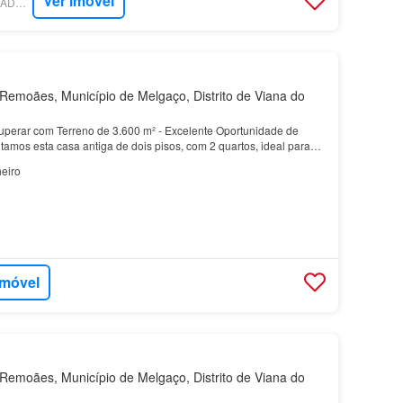
Ver imóvel
SUPERCASA - SALGADOS IMOBILIÁRIA
emoães, Município de Melgaço, Distrito de Viana do
uperar com Terreno de 3.600 m² - Excelente Oportunidade de
amos esta casa antiga de dois pisos, com 2 quartos, ideal para
eto de reabilitação e pretende criar uma h…
eiro
imóvel
emoães, Município de Melgaço, Distrito de Viana do