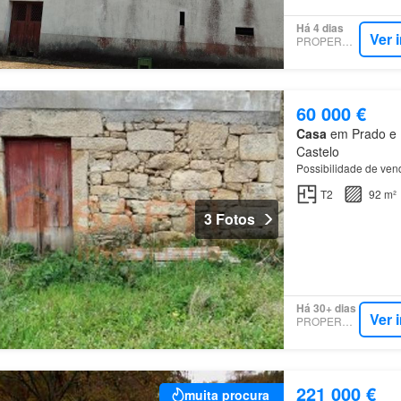
Há 4 dias
Ver 
PROPERSTAR
60 000 €
Casa
em Prado e R
Castelo
Possibilidade de ven
T2
92 m²
3 Fotos
Há 30+ dias
Ver 
PROPERSTAR
221 000 €
muita procura