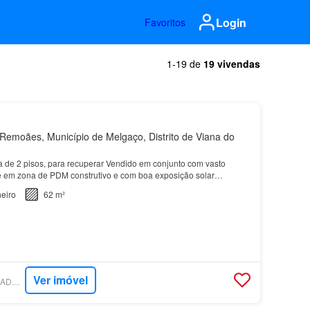
Login
Favoritos
1-19 de
19 vivendas
emoães, Município de Melgaço, Distrito de Viana do
 de 2 pisos, para recuperar Vendido em conjunto com vasto
re em zona de PDM construtivo e com boa exposição solar…
eiro
62 m²
Ver imóvel
SUPERCASA - SALGADOS IMOBILIÁRIA