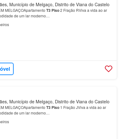
s, Município de Melgaço, Distrito de Viana do Castelo
M MELGAÇOApartamento
T3
Piso
2 Fração RViva a vida ao ar
modidade de um lar moderno…
eiros
móvel
s, Município de Melgaço, Distrito de Viana do Castelo
M MELGAÇOApartamento
T3
Piso
1 Fração JViva a vida ao ar
modidade de um lar moderno…
eiros