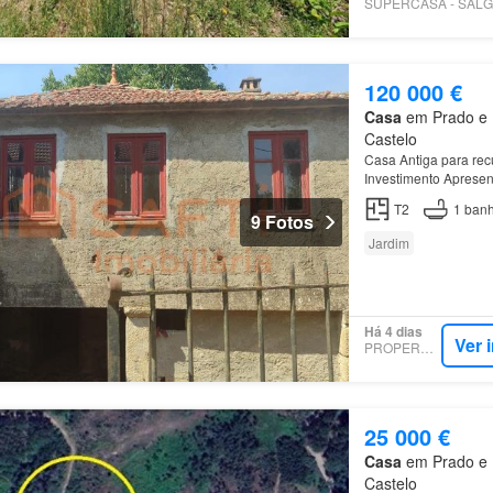
120 000 €
Casa
em Prado e R
Castelo
Casa Antiga para rec
Investimento Apresent
quem procura um proj
T2
1
banh
9 Fotos
Jardim
Há 4 dias
Ver 
PROPERSTAR
25 000 €
Casa
em Prado e R
Castelo