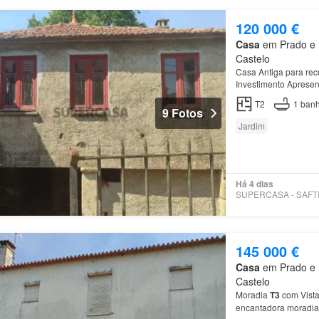
120 000 €
Casa
em Prado e R
Castelo
Casa Antiga para rec
Investimento Apresent
quem procura um proj
T2
1
banh
9 Fotos
Jardim
Há 4 dias
145 000 €
Casa
em Prado e R
Castelo
Moradia
T3
com Vista
encantadora moradi