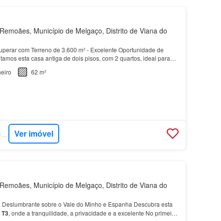
emoães, Município de Melgaço, Distrito de Viana do
uperar com Terreno de 3.600 m² - Excelente Oportunidade de
amos esta casa antiga de dois pisos, com 2 quartos, ideal para
eto de reabilitação e pretende criar uma h…
eiro
62 m²
Ver imóvel
SUPERCASA - SAFTI PORTUGAL
emoães, Município de Melgaço, Distrito de Viana do
 Deslumbrante sobre o Vale do Minho e Espanha Descubra esta
a
T3
, onde a tranquilidade, a privacidade e a excelente No primeiro