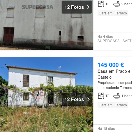
piso
encontra uma co
T3
2
banh
12 Fotos
Garajem
Terraço
Há 4 dias
145 000 €
Casa
em Prado e R
Castelo
Propriedade compost
um excelente Terreno
moradia unifamiliar…
T3
1
banh
12 Fotos
Garajem
Terraço
Há 18 dias