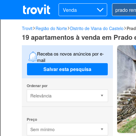
Venda
Trovit
Região do Norte
Distrito de Viana do Castelo
Pra
19 apartamentos à venda em Prado
Receba os novos anúncios por e-
mail
Salvar esta pesquisa
Ordenar por
Relevância
Preço
Sem mínimo