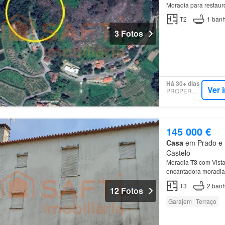
Moradia para restau
T2
1
banh
3 Fotos
Há 30+ dias
Ver 
PROPERSTAR
145 000 €
Casa
em Prado e R
Castelo
Moradia
T3
com Vista
encantadora moradi
piso
encontra uma co
T3
2
banh
12 Fotos
Garajem
Terraço