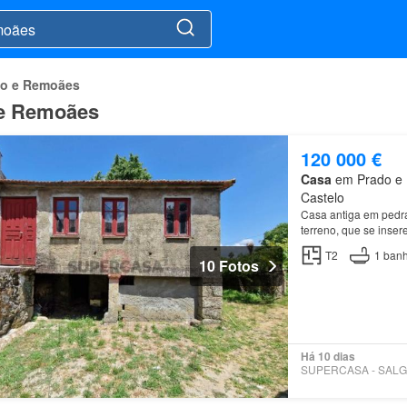
do e Remoães
 e Remoães
120 000 €
Casa
em Prado e R
Castelo
Casa antiga em pedra
terreno, que se inse
T2
1
banh
10 Fotos
Há 10 dias