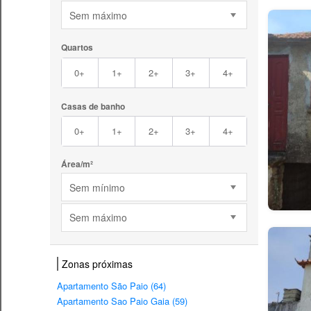
Sem máximo
Quartos
0+
1+
2+
3+
4+
Casas de banho
0+
1+
2+
3+
4+
Área/m²
Sem mínimo
Sem máximo
Zonas próximas
Apartamento São Paio (64)
Apartamento Sao Paio Gaia (59)