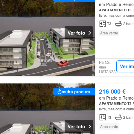
em Prado e Remoãe
APARTAMENTO
T3
E
livre, mas com a co
T3
2
banh
Ver foto
Área verde
Há 30+
Ver i
dias
LISTANZA
216 000 €
muita procura
em Prado e Remoãe
APARTAMENTO
T3
E
livre, mas com a co
T3
2
banh
Ver foto
Área verde