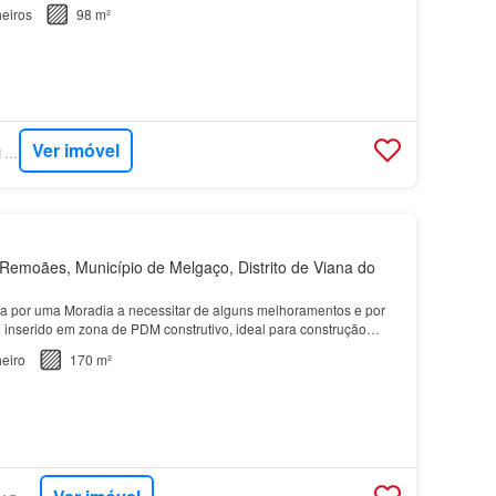
zinha, duas amplas salas e uma casa de…
eiros
98 m²
Ver imóvel
SUPERCASA - SAFTI PORTUGAL
emoães, Município de Melgaço, Distrito de Viana do
a por uma Moradia a necessitar de alguns melhoramentos e por
 inserido em zona de PDM construtivo, ideal para construção
eiro
170 m²