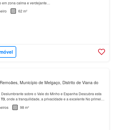
ro em zona calma e verdejante…
eiro
62 m²
imóvel
emoães, Município de Melgaço, Distrito de Viana do
 Deslumbrante sobre o Vale do Minho e Espanha Descubra esta
a
T3
, onde a tranquilidade, a privacidade e a excelente No primeiro
zinha, duas amplas salas e uma casa de…
eiros
98 m²