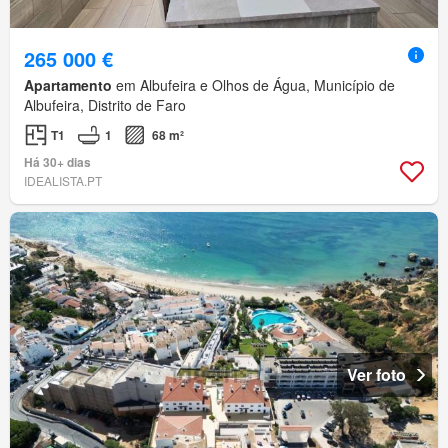
265 000 €
Apartamento
em Albufeira e Olhos de Água, Município de
Albufeira, Distrito de Faro
T1
1
68 m²
Há 30+ dias
IDEALISTA.PT
Ver foto