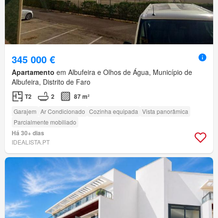
345 000 €
Apartamento
em Albufeira e Olhos de Água, Município de
Albufeira, Distrito de Faro
T2
2
87 m²
Garajem
Ar Condicionado
Cozinha equipada
Vista panorâmica
Parcialmente mobiliado
Há 30+ dias
IDEALISTA.PT