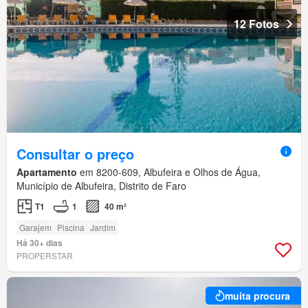
12 Fotos
Consultar o preço
Apartamento
em 8200-609, Albufeira e Olhos de Água,
Município de Albufeira, Distrito de Faro
T1
1
40 m²
Garajem
Piscina
Jardim
Há 30+ dias
PROPERSTAR
muita procura