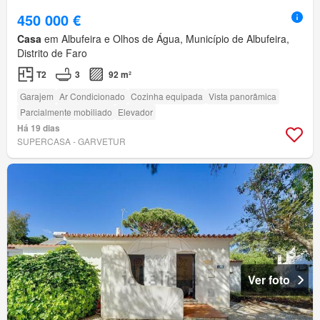
450 000 €
Casa
em Albufeira e Olhos de Água, Município de Albufeira,
Distrito de Faro
T2
3
92 m²
Garajem
Ar Condicionado
Cozinha equipada
Vista panorâmica
Parcialmente mobiliado
Elevador
Há 19 dias
SUPERCASA - GARVETUR
Ver foto