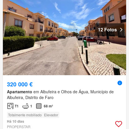
12 Fotos
320 000 €
Apartamento
em Albufeira e Olhos de Água, Município de
Albufeira, Distrito de Faro
T1
1
68 m²
Totalmente mobiliado
Elevador
Há 10 dias
PROPERSTAR