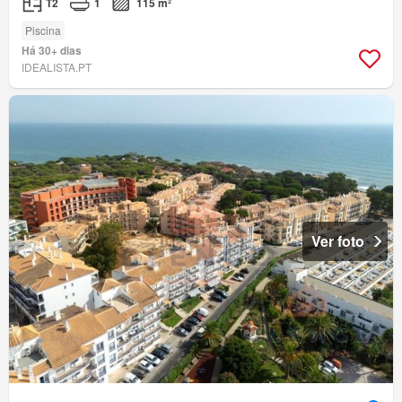
T2
1
115 m²
Piscina
Há 30+ dias
IDEALISTA.PT
Ver foto