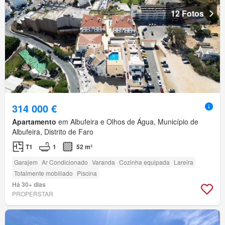
12 Fotos
314 000 €
Apartamento
em Albufeira e Olhos de Água, Município de
Albufeira, Distrito de Faro
T1
1
52 m²
Garajem
Ar Condicionado
Varanda
Cozinha equipada
Lareira
Totalmente mobiliado
Piscina
Há 30+ dias
PROPERSTAR