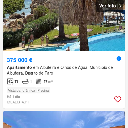
Ver foto
375 000 €
Apartamento
em Albufeira e Olhos de Água, Município de
Albufeira, Distrito de Faro
T1
1
47 m²
Vista panorâmica
Piscina
Há 1 dia
IDEALISTA.PT