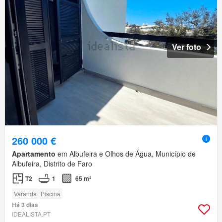
Ver foto
260 000 €
Apartamento
em Albufeira e Olhos de Água, Município de
Albufeira, Distrito de Faro
T2
1
65 m²
Varanda
Piscina
Há 3 dias
IDEALISTA.PT