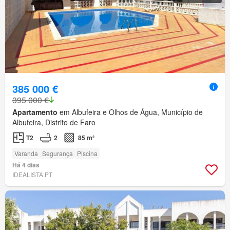
385 000 €
395 000 €
Apartamento
em Albufeira e Olhos de Água, Município de
Albufeira, Distrito de Faro
T2
2
85 m²
Varanda
Segurança
Piscina
Há 4 dias
IDEALISTA.PT