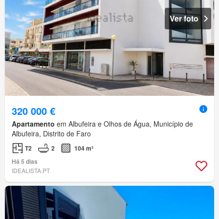
Ver foto
320 000 €
Apartamento
em Albufeira e Olhos de Água, Município de
Albufeira, Distrito de Faro
T2
2
104 m²
Há 5 dias
IDEALISTA.PT