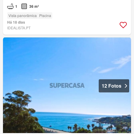
1
36 m²
Vista panorâmica
Piscina
Há 18 dias
IDEALISTA.PT
12 Fotos