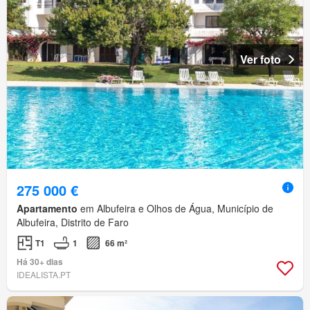
Ver foto
275 000 €
Apartamento
em Albufeira e Olhos de Água, Município de
Albufeira, Distrito de Faro
T1
1
66 m²
Há 30+ dias
IDEALISTA.PT