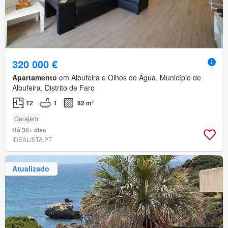
320 000 €
Apartamento
em Albufeira e Olhos de Água, Município de
Albufeira, Distrito de Faro
T2
1
82 m²
Garajem
Há 30+ dias
IDEALISTA.PT
Atualizado