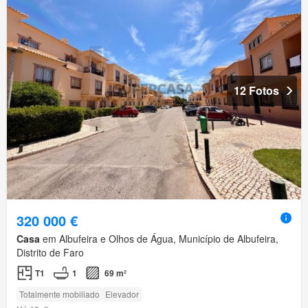
12 Fotos
320 000 €
Casa
em Albufeira e Olhos de Água, Município de Albufeira,
Distrito de Faro
T1
1
69 m²
Totalmente mobiliado
Elevador