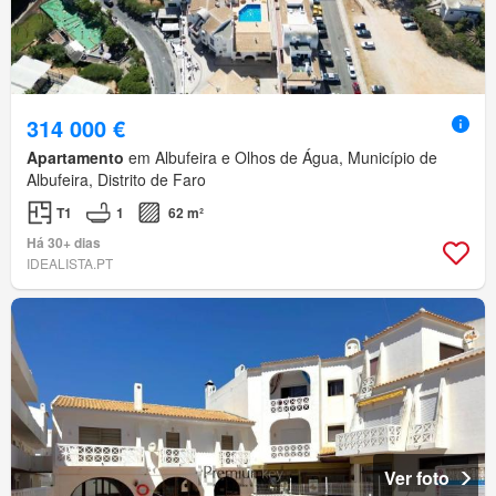
314 000 €
Apartamento
em Albufeira e Olhos de Água, Município de
Albufeira, Distrito de Faro
T1
1
62 m²
Há 30+ dias
IDEALISTA.PT
Ver foto