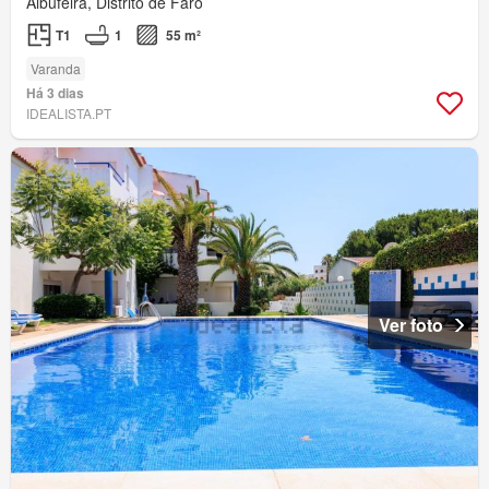
Albufeira, Distrito de Faro
T1
1
55 m²
Varanda
Há 3 dias
IDEALISTA.PT
Ver foto