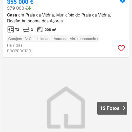
355 000 €
379 000 €
Casa
em Praia da Vitória, Município de Praia da Vitória,
Região Autónoma dos Açores
T3
3
206 m²
Garajem
Ar Condicionado
Varanda
Vista panorâmica
Há 7 dias
PROPERSTAR
12 Fotos