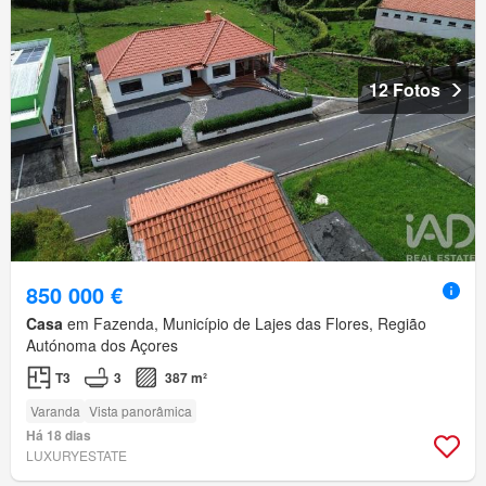
12 Fotos
850 000 €
Casa
em Fazenda, Município de Lajes das Flores, Região
Autónoma dos Açores
T3
3
387 m²
Varanda
Vista panorâmica
Há 18 dias
LUXURYESTATE