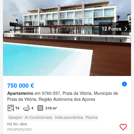
12 Fotos
750 000 €
Apartamento
em 9760-557, Praia da Vitória, Município de
Praia da Vitória, Região Autónoma dos Açores
T4
4
216 m²
Garajem
Ar Condicionado
Vista panorâmica
Piscina
Há 30+ dias
PROPERSTAR