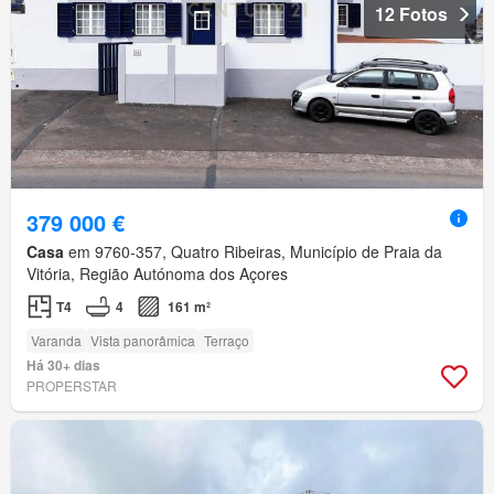
12 Fotos
379 000 €
Casa
em 9760-357, Quatro Ribeiras, Município de Praia da
Vitória, Região Autónoma dos Açores
T4
4
161 m²
Varanda
Vista panorâmica
Terraço
Há 30+ dias
PROPERSTAR