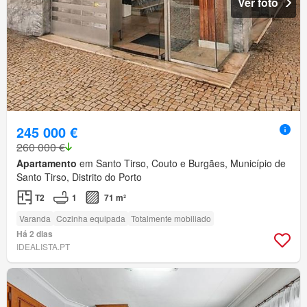
Ver foto
245 000 €
260 000 €
Apartamento
em Santo Tirso, Couto e Burgães, Município de
Santo Tirso, Distrito do Porto
T2
1
71 m²
Varanda
Cozinha equipada
Totalmente mobiliado
Há 2 dias
IDEALISTA.PT