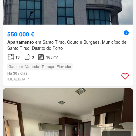
550 000 €
Apartamento
em Santo Tirso, Couto e Burgães, Município de
Santo Tirso, Distrito do Porto
T3
3
165 m²
Garajem
Varanda
Terraço
Elevador
Há 30+ dias
IDEALISTA.PT