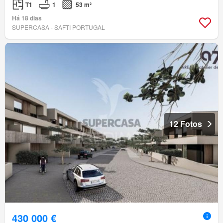
T1
1
53 m²
Há 18 dias
SUPERCASA - SAFTI PORTUGAL
12 Fotos
430 000 €