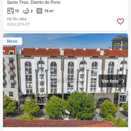
Santo Tirso, Distrito do Porto
T2
2
75 m²
Há 30+ dias
IDEALISTA.PT
Novo
Ver foto