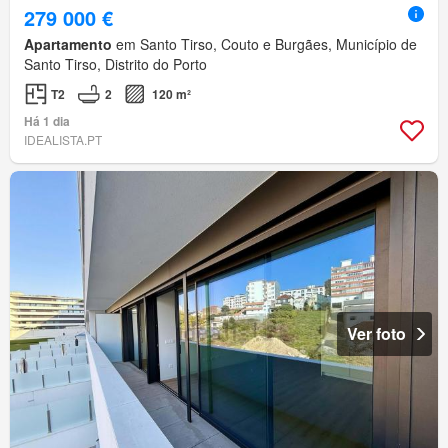
279 000 €
Apartamento
em Santo Tirso, Couto e Burgães, Município de
Santo Tirso, Distrito do Porto
T2
2
120 m²
Há 1 dia
IDEALISTA.PT
Ver foto