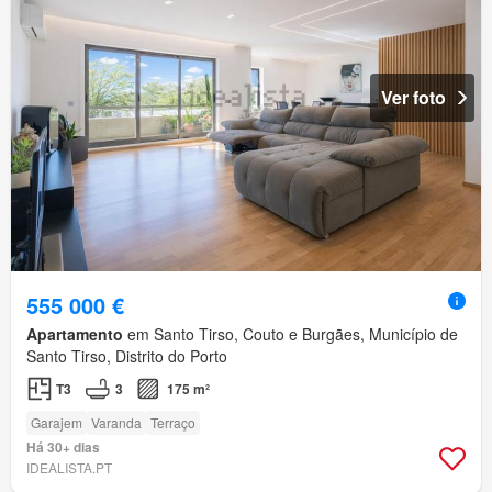
Ver foto
555 000 €
Apartamento
em Santo Tirso, Couto e Burgães, Município de
Santo Tirso, Distrito do Porto
T3
3
175 m²
Garajem
Varanda
Terraço
Há 30+ dias
IDEALISTA.PT