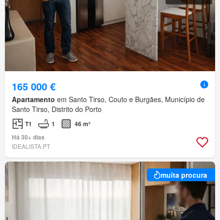
165 000 €
Apartamento
em Santo Tirso, Couto e Burgães, Município de
Santo Tirso, Distrito do Porto
T1
1
46 m²
Há 30+ dias
IDEALISTA.PT
muita procura