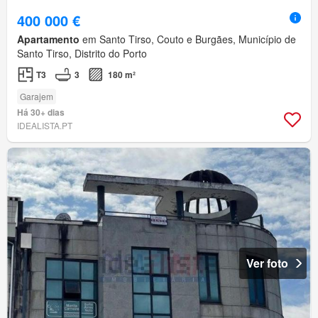
400 000 €
Apartamento
em Santo Tirso, Couto e Burgães, Município de
Santo Tirso, Distrito do Porto
T3
3
180 m²
Garajem
Há 30+ dias
IDEALISTA.PT
Ver foto