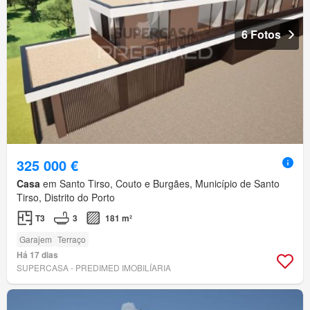
6 Fotos
325 000 €
Casa
em Santo Tirso, Couto e Burgães, Município de Santo
Tirso, Distrito do Porto
T3
3
181 m²
Garajem
Terraço
Há 17 dias
SUPERCASA - PREDIMED IMOBILÍARIA