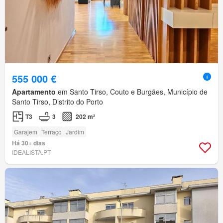
555 000 €
Apartamento
em Santo Tirso, Couto e Burgães, Município de
Santo Tirso, Distrito do Porto
T3
3
202 m²
Garajem
Terraço
Jardim
Há 30+ dias
IDEALISTA.PT