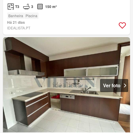
T3
3
150 m²
Banheira
Piscina
Há 21 dias
IDEALISTA.PT
Ver foto