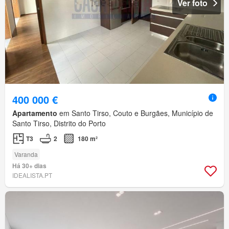
Ver foto
400 000 €
Apartamento
em Santo Tirso, Couto e Burgães, Município de
Santo Tirso, Distrito do Porto
T3
2
180 m²
Varanda
Há 30+ dias
IDEALISTA.PT