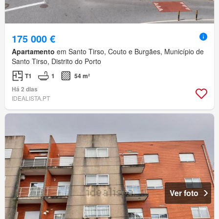
175 000 €
Apartamento
em Santo Tirso, Couto e Burgães, Município de
Santo Tirso, Distrito do Porto
T1
1
54 m²
Há 2 dias
IDEALISTA.PT
Ver foto