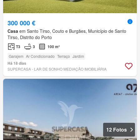
300 000 €
Casa
em Santo Tirso, Couto e Burgães, Município de Santo
Tirso, Distrito do Porto
T3
3
100 m²
Garajem
Ar Condicionado
Terraço
Jardim
Há 18 dias
SUPERCASA - LAR DE SONHO MEDIAÇÃO IMOBILIÁRIA
12 Fotos