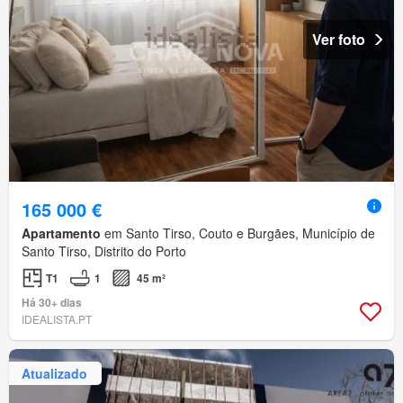
Ver foto
165 000 €
Apartamento
em Santo Tirso, Couto e Burgães, Município de
Santo Tirso, Distrito do Porto
T1
1
45 m²
Há 30+ dias
IDEALISTA.PT
Atualizado