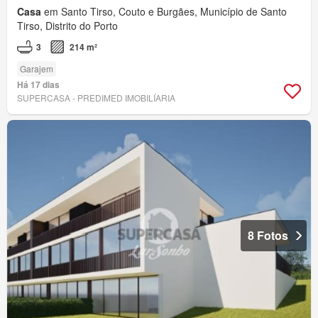
Casa
em Santo Tirso, Couto e Burgães, Município de Santo
Tirso, Distrito do Porto
3
214 m²
Garajem
Há 17 dias
SUPERCASA - PREDIMED IMOBILÍARIA
8 Fotos