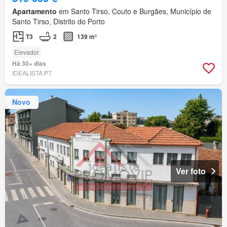
Apartamento
em Santo Tirso, Couto e Burgães, Município de
Santo Tirso, Distrito do Porto
T3
2
139 m²
Elevador
Há 30+ dias
IDEALISTA.PT
Novo
Ver foto