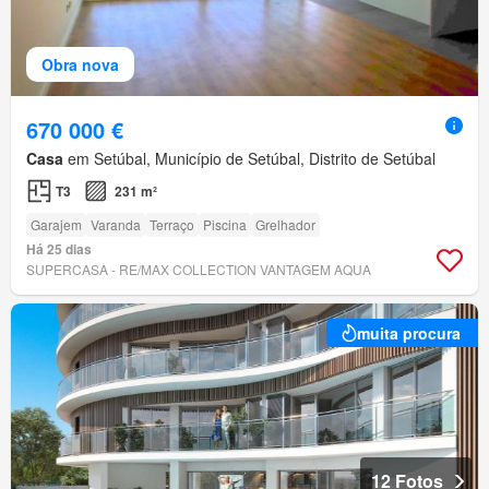
Obra nova
670 000 €
Casa
em Setúbal, Município de Setúbal, Distrito de Setúbal
T3
231 m²
Garajem
Varanda
Terraço
Piscina
Grelhador
Há 25 dias
SUPERCASA - RE/MAX COLLECTION VANTAGEM AQUA
muita procura
12 Fotos