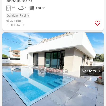
Distrito de Setúbal
T3
3
230 m²
Garajem
Piscina
Há 30+ dias
IDEALISTA.PT
Ver foto