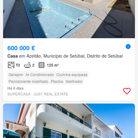
600 000 €
Casa
em Azeitão, Município de Setúbal, Distrito de Setúbal
T3
2
125 m²
Garajem
Ar Condicionado
Cozinha equipada
Parcialmente mobiliado
Piscina
Grelhador
Há 8 dias
SUPERCASA - JUST REAL ESTATE