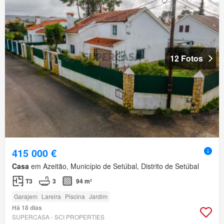
12 Fotos
415 000 €
Casa
em Azeitão, Município de Setúbal, Distrito de Setúbal
T3
3
94 m²
Garajem
Lareira
Piscina
Jardim
Há 18 dias
SUPERCASA - SCI PROPERTIES