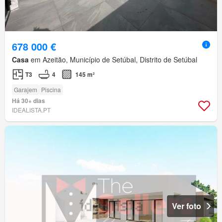
678 000 €
Casa
em Azeitão, Município de Setúbal, Distrito de Setúbal
T3
4
145 m²
Garajem
Piscina
Há 30+ dias
IDEALISTA.PT
Ver foto