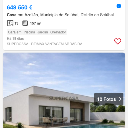
648 550 €
Casa
em Azeitão, Município de Setúbal, Distrito de Setúbal
T3
157 m²
Garajem
Piscina
Jardim
Grelhador
Há 18 dias
SUPERCASA - RE/MAX VANTAGEM ARRÁBIDA
12 Fotos