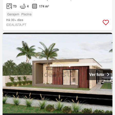
T3
4
174 m²
Garajem
Piscina
Há 30+ dias
IDEALISTA.PT
Ver foto