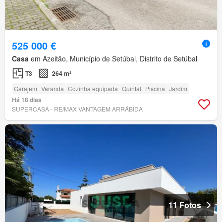
525 000 €
Casa
em Azeitão, Município de Setúbal, Distrito de Setúbal
T3
264 m²
Garajem
Varanda
Cozinha equipada
Quintal
Piscina
Jardim
Há 18 dias
SUPERCASA - RE/MAX VANTAGEM ARRÁBIDA
11 Fotos