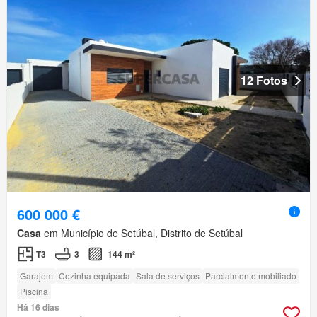
12 Fotos
600 000 €
Casa
em Município de Setúbal, Distrito de Setúbal
T3
3
144 m²
Garajem
Cozinha equipada
Sala de serviços
Parcialmente mobiliado
Piscina
Há 16 dias