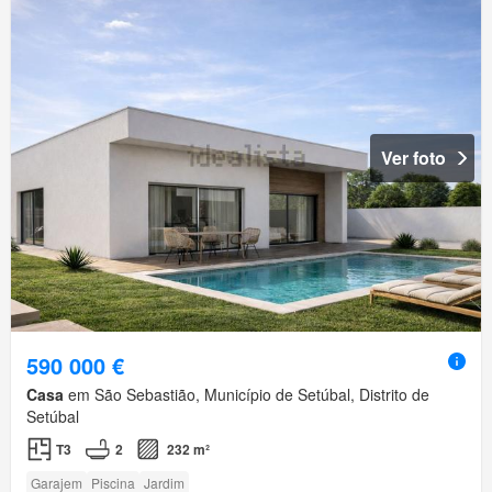
Ver foto
590 000 €
Casa
em São Sebastião, Município de Setúbal, Distrito de
Setúbal
T3
2
232 m²
Garajem
Piscina
Jardim