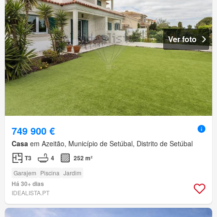
Ver foto
749 900 €
Casa
em Azeitão, Município de Setúbal, Distrito de Setúbal
T3
4
252 m²
Garajem
Piscina
Jardim
Há 30+ dias
IDEALISTA.PT