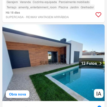
Garajem
Varanda
Cozinha equipada
Parcialmente mobiliado
Terraço
amenity_entertainment_room
Piscina
Jardim
Grelhador
Há 18 dias
SUPERCASA - RE/MAX VANTAGEM ARRÁBIDA
12 Fotos
Obra nova