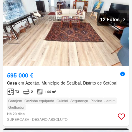
12 Fotos
595 000 €
Casa
em Azeitão, Município de Setúbal, Distrito de Setúbal
T3
2
144 m²
Garajem
Cozinha equipada
Quintal
Segurança
Piscina
Jardim
Grelhador
Há 20 dias
SUPERCASA - DESAFIO ABSOLUTO