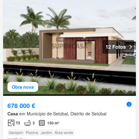
12 Fotos
Obra nova
678 000 €
Casa
em Município de Setúbal, Distrito de Setúbal
T3
3
150 m²
Garajem
Piscina
Jardim
Área verde