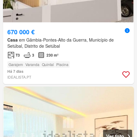
670 000 €
Casa
em Gâmbia-Pontes-Alto da Guerra, Município de
Setúbal, Distrito de Setúbal
T3
3
230 m²
Garajem
Varanda
Quintal
Piscina
Há 7 dias
IDEALISTA.PT
Ver foto