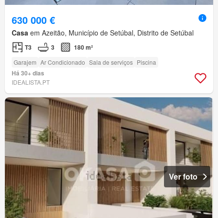
630 000 €
Casa
em Azeitão, Município de Setúbal, Distrito de Setúbal
T3
3
180 m²
Garajem
Ar Condicionado
Sala de serviços
Piscina
Há 30+ dias
IDEALISTA.PT
Ver foto