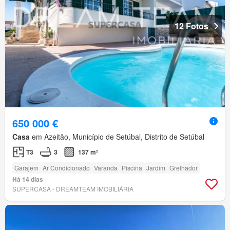
12 Fotos
650 000 €
Casa
em Azeitão, Município de Setúbal, Distrito de Setúbal
T3
3
137 m²
Garajem
Ar Condicionado
Varanda
Piscina
Jardim
Grelhador
Há 14 dias
SUPERCASA - DREAMTEAM IMOBILIÁRIA