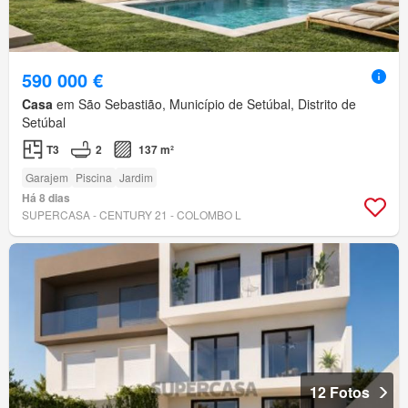
590 000 €
Casa
em São Sebastião, Município de Setúbal, Distrito de
Setúbal
T3
2
137 m²
Garajem
Piscina
Jardim
Há 8 dias
SUPERCASA - CENTURY 21 - COLOMBO L
12 Fotos