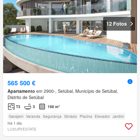
12 Fotos
565 500 €
Apartamento
em 2900-, Setúbal, Município de Setúbal,
Distrito de Setúbal
T3
3
198 m²
Garajem
Varanda
Segurança
Ginásio
Piscina
Elevador
Jardim
Há 1 dia
LUXURYESTATE