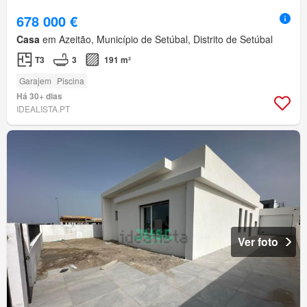
678 000 €
Casa
em Azeitão, Município de Setúbal, Distrito de Setúbal
T3
3
191 m²
Garajem
Piscina
Há 30+ dias
IDEALISTA.PT
Ver foto