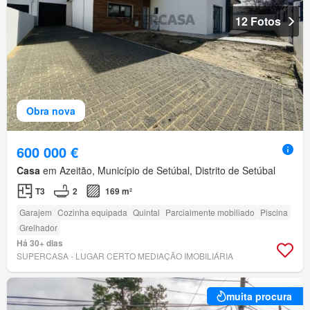
12 Fotos
Obra nova
600 000 €
Casa
em Azeitão, Município de Setúbal, Distrito de Setúbal
T3
2
169 m²
Garajem
Cozinha equipada
Quintal
Parcialmente mobiliado
Piscina
Grelhador
Há 30+ dias
SUPERCASA - LUGAR CERTO MEDIAÇÃO IMOBILIÁRIA
muita procura