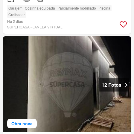
Garajem
Cozinha equipada
Parcialmente mobiliado
Piscina
Grelhador
Há 3 dias
SUPERCASA - JANELA VIRTUAL
12 Fotos
Obra nova