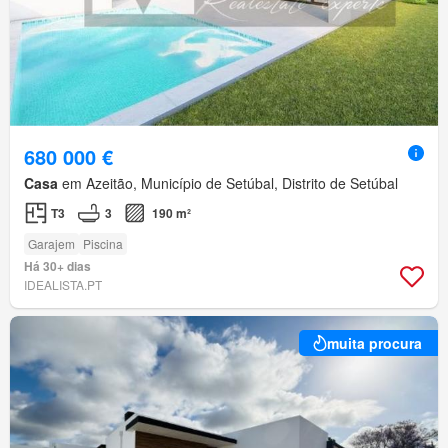
680 000 €
Casa
em Azeitão, Município de Setúbal, Distrito de Setúbal
T3
3
190 m²
Garajem
Piscina
Há 30+ dias
IDEALISTA.PT
muita procura