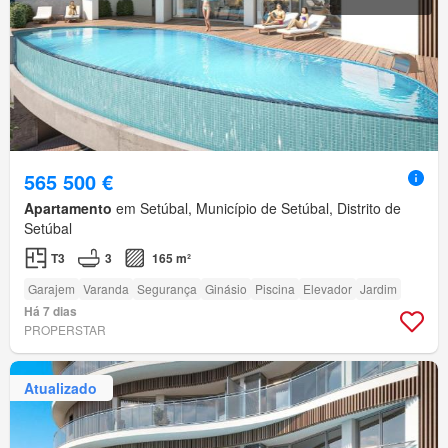
565 500 €
Apartamento
em Setúbal, Município de Setúbal, Distrito de
Setúbal
T3
3
165 m²
Garajem
Varanda
Segurança
Ginásio
Piscina
Elevador
Jardim
Há 7 dias
PROPERSTAR
Atualizado