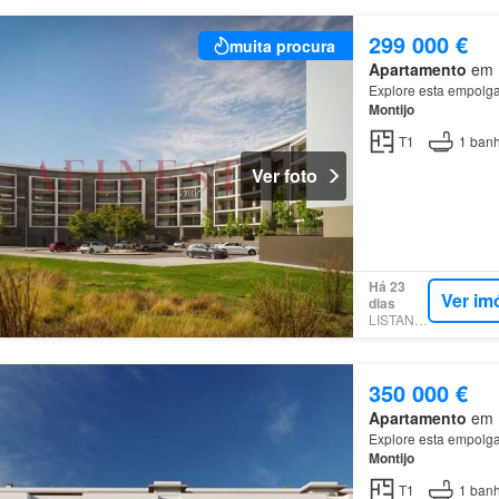
299 000 €
muita procura
Apartamento
em M
Explore esta empolgan
Montijo
T1
1
banh
Ver foto
Há 23
Ver im
dias
LISTANZA
350 000 €
Apartamento
em M
Explore esta empolgan
Montijo
T1
1
banh