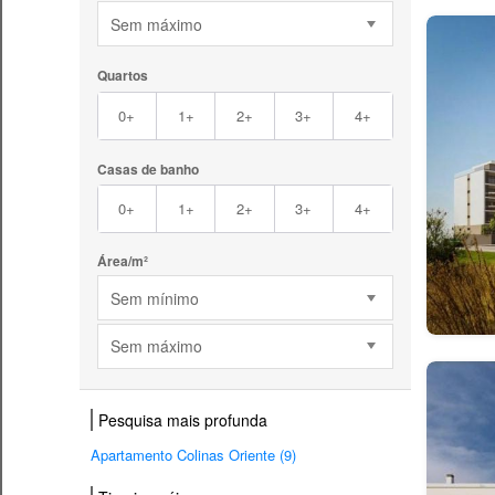
Sem máximo
Quartos
0+
1+
2+
3+
4+
Casas de banho
0+
1+
2+
3+
4+
Área/m²
Sem mínimo
Sem máximo
Pesquisa mais profunda
Apartamento Colinas Oriente (9)