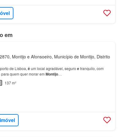
móvel
do em
870, Montijo e Afonsoeiro, Município de Montijo, Distrito
porto de Lisboa,
é
um local agradável, seguro
e
tranquilo, com
s para quem quer morar em
Montijo
…
137 m²
 imóvel