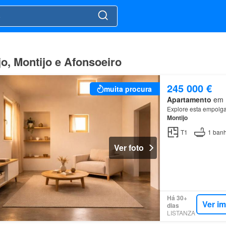
o, Montijo e Afonsoeiro
245 000 €
muita procura
Apartamento
em M
Explore esta empolgan
Montijo
T1
1
banh
Ver foto
Há 30+
Ver i
dias
LISTANZA