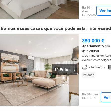
Há 30+
Ver i
dias
LISTANZA
tramos essas casas que você pode estar interessa
380 000 €
Apartamento
em 2
de Setúbal
A 20 minutos do Aero
excelentes condiçõe
2
banheiros
12 Fotos
Varanda
Há 30+ dias
Ver
GREEN-ACRES