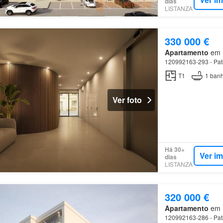
dias
LISTANZA
330 000 €
Apartamento
em M
120992163-293 - Patri
T1
1
banh
Ver foto
Há 30+
Ver i
dias
LISTANZA
320 000 €
Apartamento
em M
120992163-286 - Patri