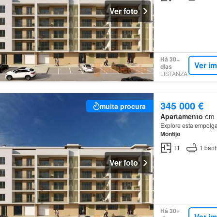
Ver foto
Há 30+
Ver i
dias
LISTANZA
345 000 €
muita procura
Apartamento
em M
Explore esta empolgan
Montijo
T1
1
banh
Ver foto
Há 30+
Ver i