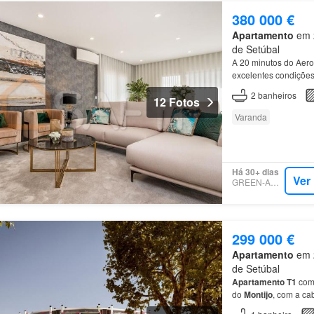
380 000 €
Apartamento
em 2
de Setúbal
A 20 minutos do Aero
excelentes condiçõe
2
banheiros
12 Fotos
Varanda
Há 30+ dias
Ver
GREEN-ACRES
299 000 €
Apartamento
em 2
de Setúbal
Apartamento
T1
com 
do
Montijo
, com a c
poucos minutos de L