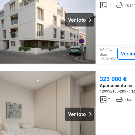
T1
1
banh
Ver foto
Há 30+
Ver i
dias
LISTANZA
325 000 €
Apartamento
em M
120992163-289 - Patri
T1
1
banh
Ver foto