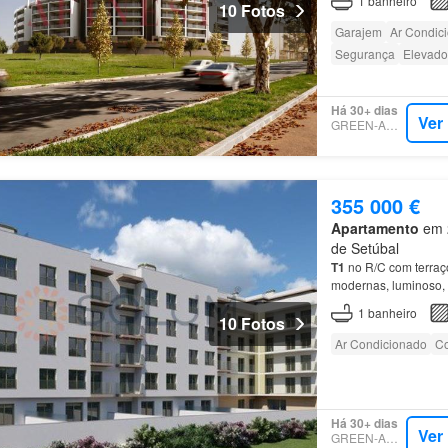
1
banheiro
10 Fotos
Garajem
Ar Condic
Segurança
Elevado
Há 30+ dias
Ver
GREEN-ACRES
355 000 €
Apartamento
em 2
de Setúbal
T1
no R/C com terraço
modernas, luminoso,
1
banheiro
10 Fotos
Ar Condicionado
Co
Há 30+ dias
Ver
GREEN-ACRES