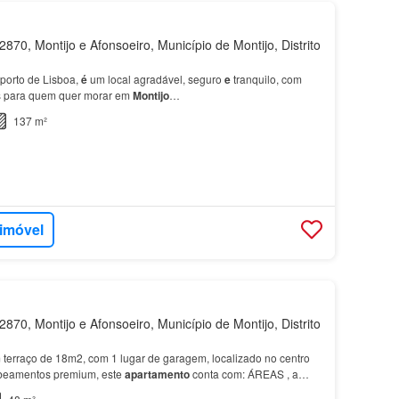
870, Montijo e Afonsoeiro, Município de Montijo, Distrito
porto de Lisboa,
é
um local agradável, seguro
e
tranquilo, com
s para quem quer morar em
Montijo
…
137 m²
 imóvel
870, Montijo e Afonsoeiro, Município de Montijo, Distrito
terraço de 18m2, com 1 lugar de garagem, localizado no centro
abeamentos premium, este
apartamento
conta com: ÁREAS , a
isboa
e
do aeroporto, rodeado de Escolas, Comerc…