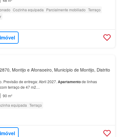
48 m²
ionado
Cozinha equipada
Parcialmente mobiliado
Terraço
r
 imóvel
870, Montijo e Afonsoeiro, Município de Montijo, Distrito
. Previsão de entrega: Abril 2027.
Apartamento
de linhas
 com terraço de 47 m2…
90 m²
zinha equipada
Terraço
 imóvel