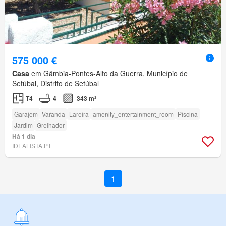
575 000 €
Casa
em Gâmbia-Pontes-Alto da Guerra, Município de
Setúbal, Distrito de Setúbal
T4
4
343 m²
Garajem
Varanda
Lareira
amenity_entertainment_room
Piscina
Jardim
Grelhador
Há 1 dia
IDEALISTA.PT
1