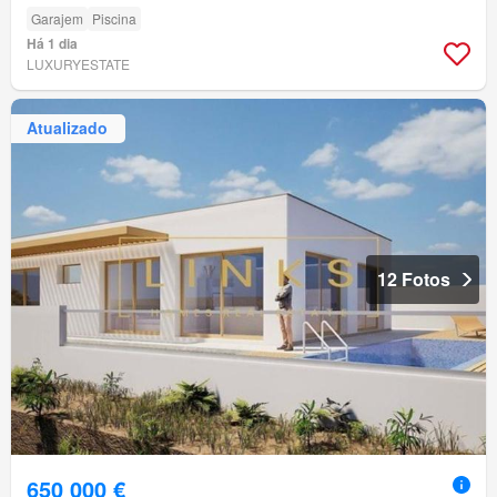
Garajem
Piscina
Há 1 dia
LUXURYESTATE
Atualizado
12 Fotos
650 000 €