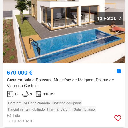
12 Fotos
670 000 €
Casa
em Vila e Roussas, Município de Melgaço, Distrito de
Viana do Castelo
T3
3
118 m²
Garajem
Ar Condicionado
Cozinha equipada
Parcialmente mobiliado
Piscina
Jardim
Sala multiuso
Há 1 dia
LUXURYESTATE