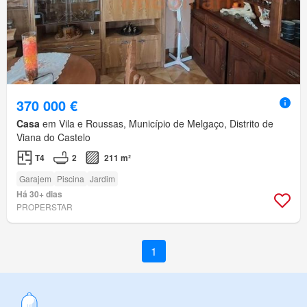
370 000 €
Casa
em Vila e Roussas, Município de Melgaço, Distrito de
Viana do Castelo
T4
2
211 m²
Garajem
Piscina
Jardim
Há 30+ dias
PROPERSTAR
1