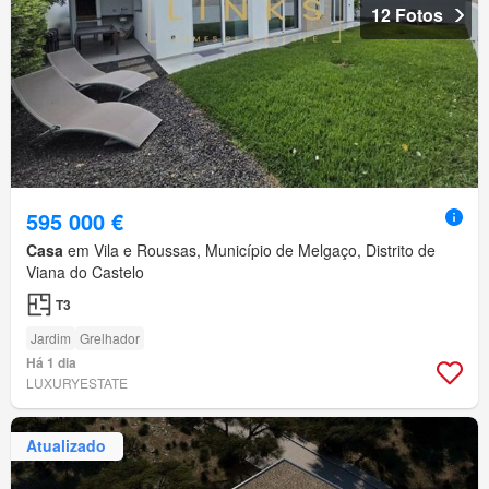
12 Fotos
595 000 €
Casa
em Vila e Roussas, Município de Melgaço, Distrito de
Viana do Castelo
T3
Jardim
Grelhador
Há 1 dia
LUXURYESTATE
Atualizado