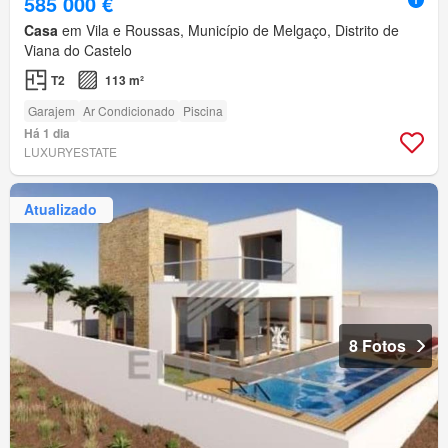
585 000 €
Casa
em Vila e Roussas, Município de Melgaço, Distrito de
Viana do Castelo
T2
113 m²
Garajem
Ar Condicionado
Piscina
Há 1 dia
LUXURYESTATE
Atualizado
8 Fotos