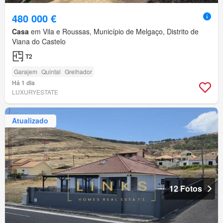
480 000 €
Casa
em Vila e Roussas, Município de Melgaço, Distrito de
Viana do Castelo
T2
Garajem
Quintal
Grelhador
Há 1 dia
LUXURYESTATE
Atualizado
12 Fotos