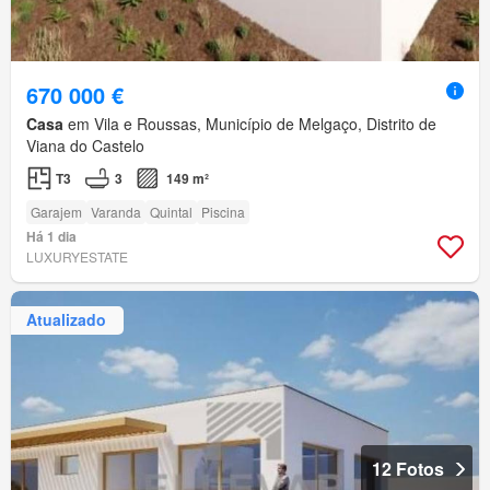
670 000 €
Casa
em Vila e Roussas, Município de Melgaço, Distrito de
Viana do Castelo
T3
3
149 m²
Garajem
Varanda
Quintal
Piscina
Há 1 dia
LUXURYESTATE
Atualizado
12 Fotos