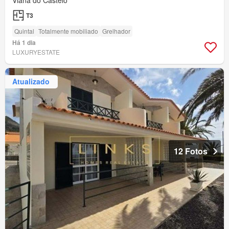
T3
Quintal
Totalmente mobiliado
Grelhador
Há 1 dia
LUXURYESTATE
Atualizado
12 Fotos