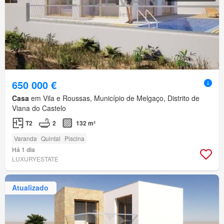
650 000 €
Casa
em Vila e Roussas, Município de Melgaço, Distrito de
Viana do Castelo
T2
2
132 m²
Varanda
Quintal
Piscina
Há 1 dia
LUXURYESTATE
Atualizado