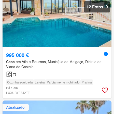
12 Fotos
995 000 €
Casa
em Vila e Roussas, Município de Melgaço, Distrito de
Viana do Castelo
T3
Cozinha equipada
Lareira
Parcialmente mobiliado
Piscina
Há 1 dia
LUXURYESTATE
Atualizado