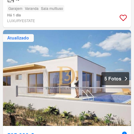
Garajem
Varanda
Sala multiuso
Há 1 dia
LUXURYESTATE
Atualizado
5 Fotos