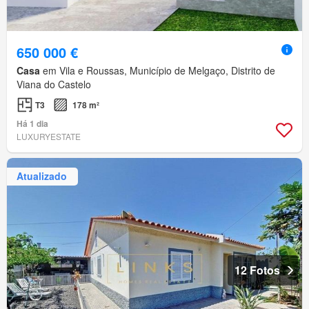
650 000 €
Casa
em Vila e Roussas, Município de Melgaço, Distrito de
Viana do Castelo
T3
178 m²
Há 1 dia
LUXURYESTATE
Atualizado
12 Fotos