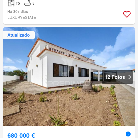
T5
5
Há 30+ dias
LUXURYESTATE
Atualizado
12 Fotos
680 000 €