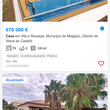
670 000 €
Casa
em Vila e Roussas, Município de Melgaço, Distrito de
Viana do Castelo
T3
3
120 m²
Garajem
Cozinha equipada
Piscina
Há 1 dia
LUXURYESTATE
Atualizado