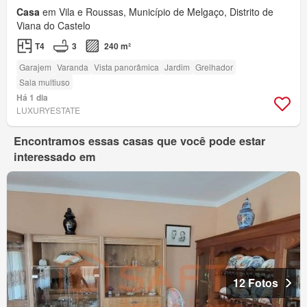
Casa
em Vila e Roussas, Município de Melgaço, Distrito de
Viana do Castelo
T4
3
240 m²
Garajem
Varanda
Vista panorâmica
Jardim
Grelhador
Sala multiuso
Há 1 dia
LUXURYESTATE
Encontramos essas casas que você pode estar
interessado em
12 Fotos