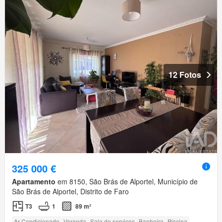
12 Fotos
325 000 €
Apartamento
em 8150, São Brás de Alportel, Município de
São Brás de Alportel, Distrito de Faro
T3
1
89 m²
Ar Condicionado
Varanda
Sala de serviços
Banheira
Piscina