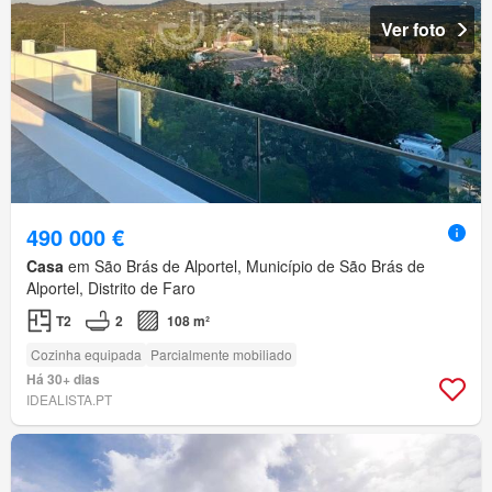
Ver foto
490 000 €
Casa
em São Brás de Alportel, Município de São Brás de
Alportel, Distrito de Faro
T2
2
108 m²
Cozinha equipada
Parcialmente mobiliado
Há 30+ dias
IDEALISTA.PT