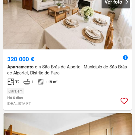
Ver foto
320 000 €
Apartamento
em São Brás de Alportel, Município de São Brás
de Alportel, Distrito de Faro
T2
1
119 m²
Garajem
Há 6 dias
IDEALISTA.PT