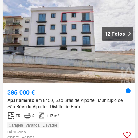
12 Fotos
385 000 €
Apartamento
em 8150, São Brás de Alportel, Município de
São Brás de Alportel, Distrito de Faro
T5
2
117 m²
Garajem
Varanda
Elevador
Há 13 dias
GREEN-ACRES