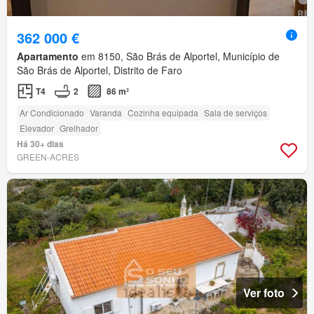
362 000 €
Apartamento
em 8150, São Brás de Alportel, Município de
São Brás de Alportel, Distrito de Faro
T4
2
86 m²
Ar Condicionado
Varanda
Cozinha equipada
Sala de serviços
Elevador
Grelhador
Há 30+ dias
GREEN-ACRES
Ver foto