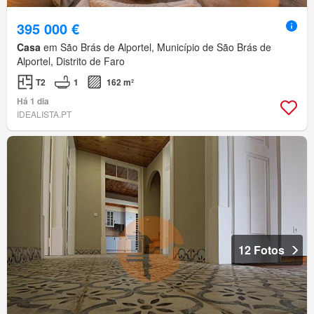
395 000 €
Casa
em São Brás de Alportel, Município de São Brás de
Alportel, Distrito de Faro
T2
1
162 m²
Há 1 dia
IDEALISTA.PT
12 Fotos