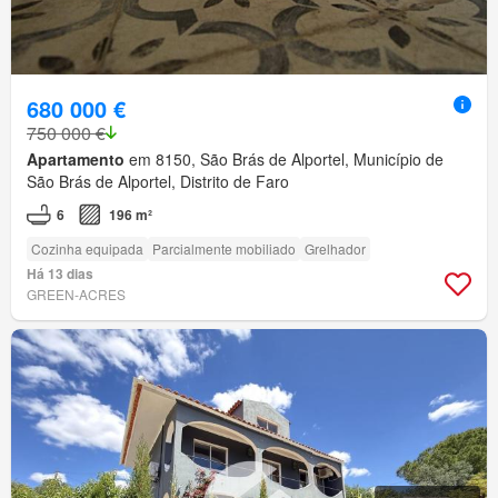
680 000 €
750 000 €
Apartamento
em 8150, São Brás de Alportel, Município de
São Brás de Alportel, Distrito de Faro
6
196 m²
Cozinha equipada
Parcialmente mobiliado
Grelhador
Há 13 dias
GREEN-ACRES