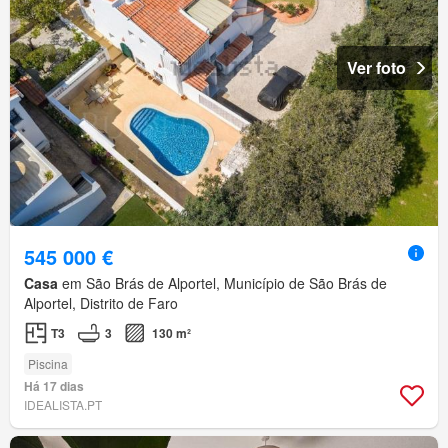
Ver foto
545 000 €
Casa
em São Brás de Alportel, Município de São Brás de
Alportel, Distrito de Faro
T3
3
130 m²
Piscina
Há 17 dias
IDEALISTA.PT