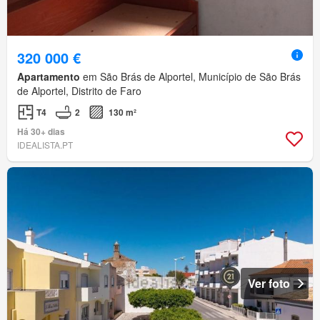
320 000 €
Apartamento
em São Brás de Alportel, Município de São Brás
de Alportel, Distrito de Faro
T4
2
130 m²
Há 30+ dias
IDEALISTA.PT
Ver foto