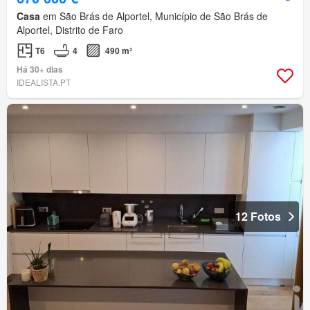
Casa
em São Brás de Alportel, Município de São Brás de
Alportel, Distrito de Faro
T6
4
490 m²
Há 30+ dias
IDEALISTA.PT
12 Fotos