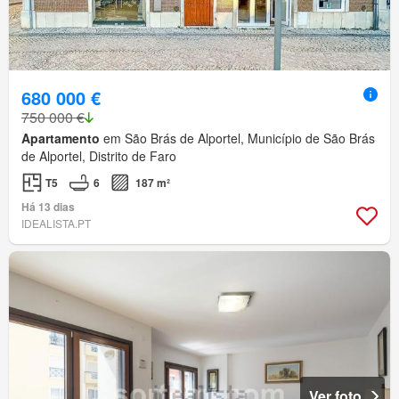
680 000 €
750 000 €
Apartamento
em São Brás de Alportel, Município de São Brás
de Alportel, Distrito de Faro
T5
6
187 m²
Há 13 dias
IDEALISTA.PT
Ver foto