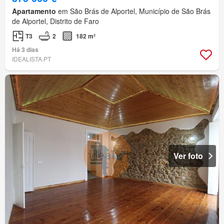
Apartamento
em São Brás de Alportel, Município de São Brás
de Alportel, Distrito de Faro
T3
2
182 m²
Há 3 dias
IDEALISTA.PT
Ver foto