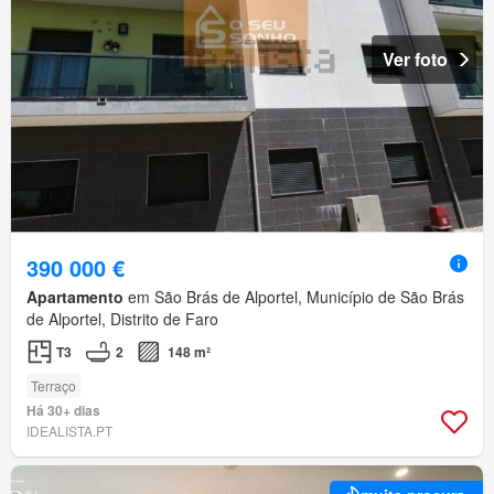
Ver foto
390 000 €
Apartamento
em São Brás de Alportel, Município de São Brás
de Alportel, Distrito de Faro
T3
2
148 m²
Terraço
Há 30+ dias
IDEALISTA.PT