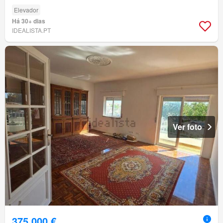
Elevador
Há 30+ dias
IDEALISTA.PT
Ver foto
375 000 €