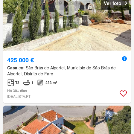
Ver foto
425 000 €
Casa
em São Brás de Alportel, Município de São Brás de
Alportel, Distrito de Faro
T3
1
233 m²
Há 30+ dias
IDEALISTA.PT