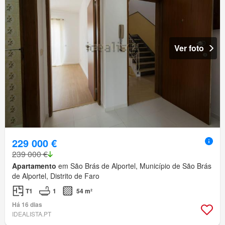
Ver foto
229 000 €
239 000 €
Apartamento
em São Brás de Alportel, Município de São Brás
de Alportel, Distrito de Faro
T1
1
54 m²
Há 16 dias
IDEALISTA.PT