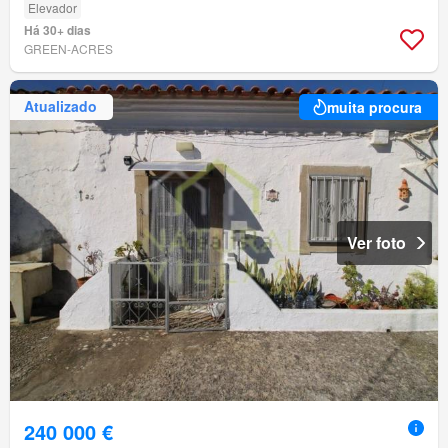
Elevador
Há 30+ dias
GREEN-ACRES
Atualizado
muita procura
Ver foto
240 000 €