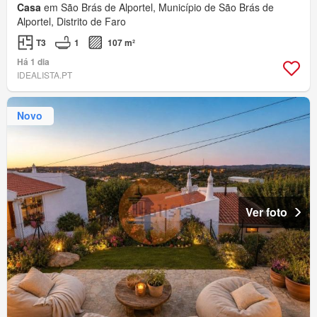
Casa
em São Brás de Alportel, Município de São Brás de
Alportel, Distrito de Faro
T3
1
107 m²
Há 1 dia
IDEALISTA.PT
Novo
Ver foto