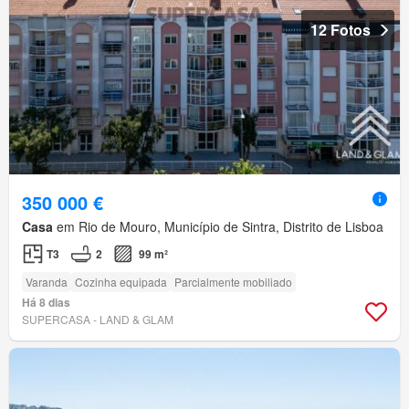
12 Fotos
350 000 €
Casa
em Rio de Mouro, Município de Sintra, Distrito de Lisboa
T3
2
99 m²
Varanda
Cozinha equipada
Parcialmente mobiliado
Há 8 dias
SUPERCASA - LAND & GLAM