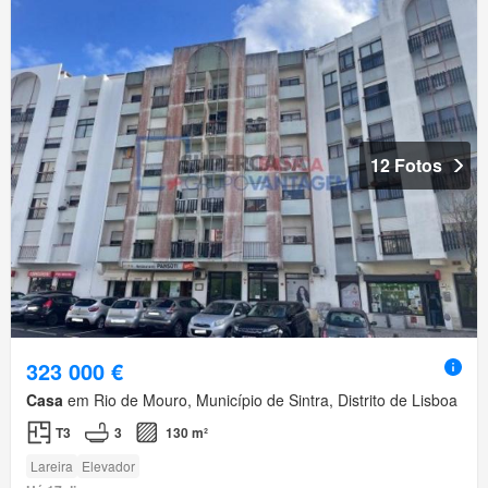
12 Fotos
323 000 €
Casa
em Rio de Mouro, Município de Sintra, Distrito de Lisboa
T3
3
130 m²
Lareira
Elevador