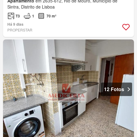
Apartamento
em 2635-612, Rio de Mouro, Município de
Sintra, Distrito de Lisboa
T3
1
70 m²
Há 9 dias
PROPERSTAR
12 Fotos