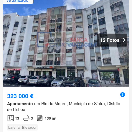
12 Fotos
323 000 €
Apartamento
em Rio de Mouro, Município de Sintra, Distrito
de Lisboa
T3
3
130 m²
Lareira
Elevador