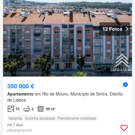
12 Fotos
350 000 €
Apartamento
em Rio de Mouro, Município de Sintra, Distrito
de Lisboa
T3
2
99 m²
Varanda
Cozinha equipada
Parcialmente mobiliado
Há 7 dias
PROPERSTAR