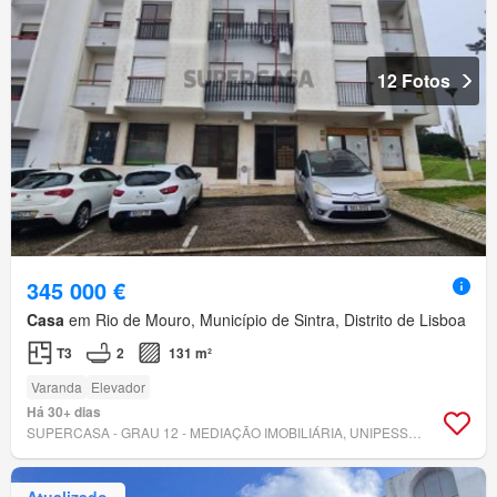
12 Fotos
345 000 €
Casa
em Rio de Mouro, Município de Sintra, Distrito de Lisboa
T3
2
131 m²
Varanda
Elevador
Há 30+ dias
SUPERCASA - GRAU 12 - MEDIAÇÃO IMOBILIÁRIA, UNIPESSOAL LDA
Atualizado