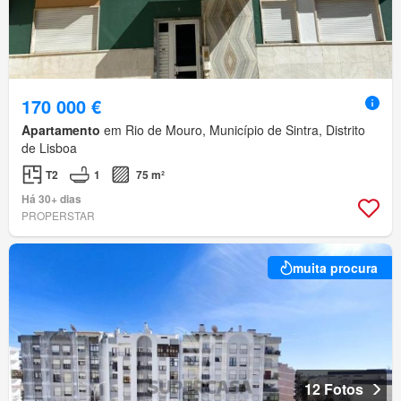
170 000 €
Apartamento
em Rio de Mouro, Município de Sintra, Distrito
de Lisboa
T2
1
75 m²
Há 30+ dias
PROPERSTAR
muita procura
12 Fotos