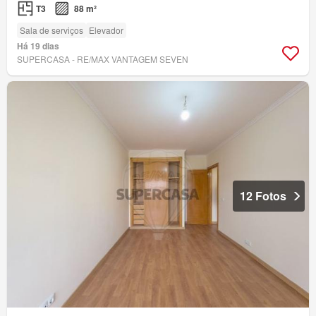
T3
88 m²
Sala de serviços
Elevador
Há 19 dias
SUPERCASA - RE/MAX VANTAGEM SEVEN
12 Fotos