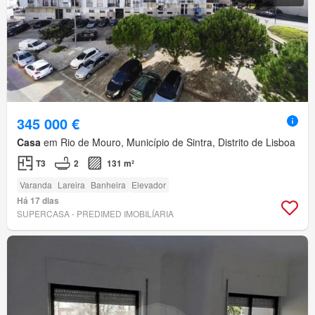
345 000 €
Casa
em Rio de Mouro, Município de Sintra, Distrito de Lisboa
T3
2
131 m²
Varanda
Lareira
Banheira
Elevador
Há 17 dias
SUPERCASA - PREDIMED IMOBILÍARIA