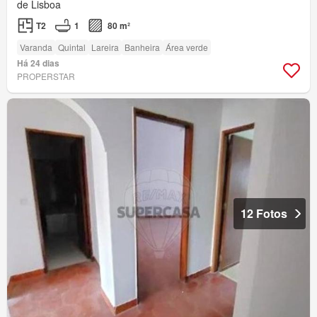
de Lisboa
T2
1
80 m²
Varanda
Quintal
Lareira
Banheira
Área verde
Há 24 dias
PROPERSTAR
12 Fotos