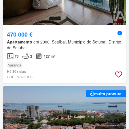
470 000 €
Apartamento
em 2900, Setúbal, Município de Setúbal, Distrito
de Setúbal
T3
2
127 m²
Varanda
Há 30+ dias
GREEN-ACRES
muita procura