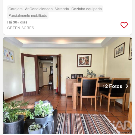
Garajem
Ar Condicionado
Varanda
Cozinha equipada
Parcialmente mobiliado
Há 30+ dias
GREEN-ACRES
12 Fotos