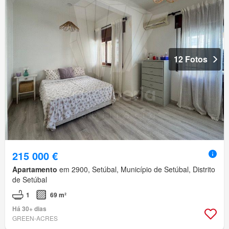
12 Fotos
215 000 €
Apartamento
em 2900, Setúbal, Município de Setúbal, Distrito
de Setúbal
1
69 m²
Há 30+ dias
GREEN-ACRES