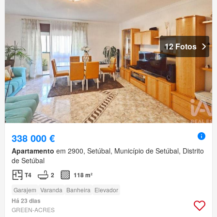
12 Fotos
338 000 €
Apartamento
em 2900, Setúbal, Município de Setúbal, Distrito
de Setúbal
T4
2
118 m²
Garajem
Varanda
Banheira
Elevador
Há 23 dias
GREEN-ACRES