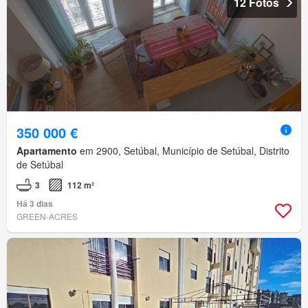
12 Fotos
350 000 €
Apartamento
em 2900, Setúbal, Município de Setúbal, Distrito
de Setúbal
3
112 m²
Há 3 dias
GREEN-ACRES