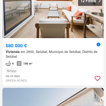
12 Fotos
580 000 €
Vivienda
em 2900, Setúbal, Município de Setúbal, Distrito de
Setúbal
4
196 m²
Terraço
Há 24 dias
GREEN-ACRES