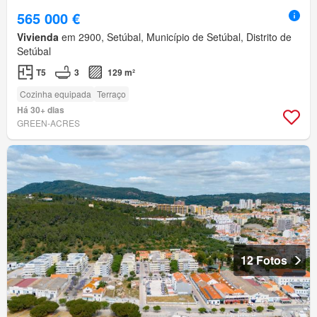
565 000 €
Vivienda
em 2900, Setúbal, Município de Setúbal, Distrito de
Setúbal
T5
3
129 m²
Cozinha equipada
Terraço
Há 30+ dias
GREEN-ACRES
12 Fotos