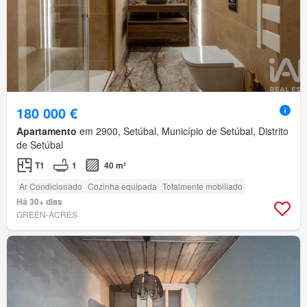
180 000 €
Apartamento
em 2900, Setúbal, Município de Setúbal, Distrito
de Setúbal
T1
1
40 m²
Ar Condicionado
Cozinha equipada
Totalmente mobiliado
Há 30+ dias
GREEN-ACRES