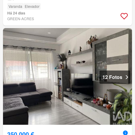
Varanda
Elevador
Há 24 dias
GREEN-ACRES
12 Fotos
350 000 €