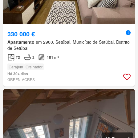
330 000 €
Apartamento
em 2900, Setúbal, Município de Setúbal, Distrito
de Setúbal
T3
2
101 m²
Garajem
Grelhador
Há 30+ dias
GREEN-ACRES