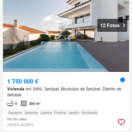
12 Fotos
1 750 000 €
Vivienda
em 2900, Setúbal, Município de Setúbal, Distrito de
Setúbal
5
380 m²
Garajem
Varanda
Lareira
Piscina
Jardim
Grelhador
Há 30+ dias
GREEN-ACRES