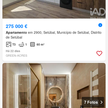
275 000 €
Apartamento
em 2900, Setúbal, Município de Setúbal, Distrito
de Setúbal
T3
1
60 m²
Há 22 dias
GREEN-ACRES
7 Fotos