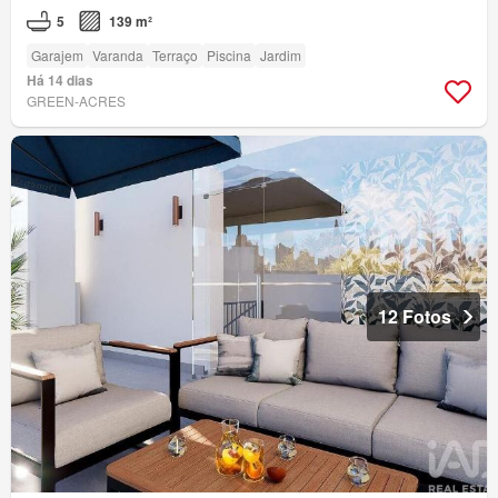
5
139 m²
Garajem
Varanda
Terraço
Piscina
Jardim
Há 14 dias
GREEN-ACRES
12 Fotos