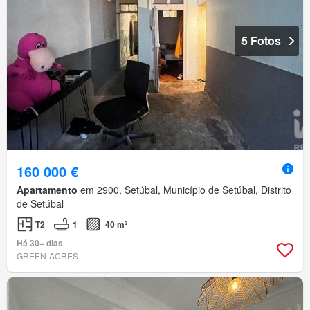
5 Fotos
160 000 €
Apartamento
em 2900, Setúbal, Município de Setúbal, Distrito
de Setúbal
T2
1
40 m²
Há 30+ dias
GREEN-ACRES