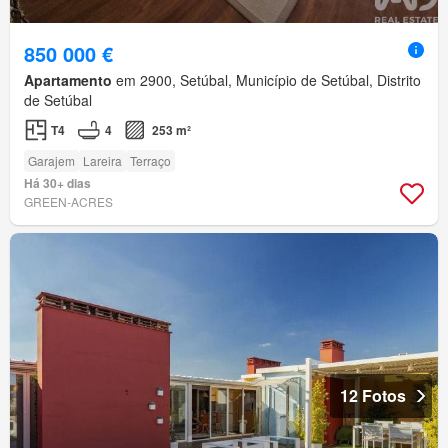
850 000 €
Apartamento
em 2900, Setúbal, Município de Setúbal, Distrito
de Setúbal
T4
4
253 m²
Garajem
Lareira
Terraço
Há 30+ dias
GREEN-ACRES
12 Fotos