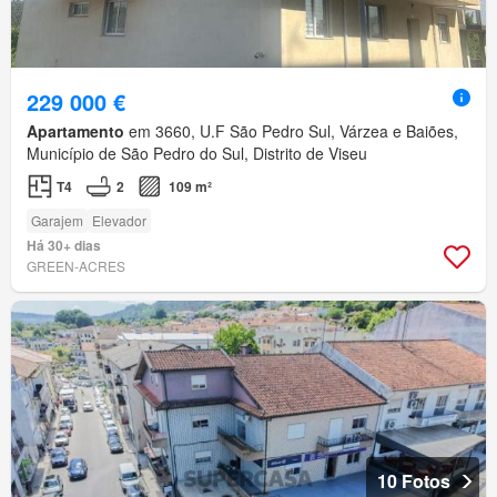
229 000 €
Apartamento
em 3660, U.F São Pedro Sul, Várzea e Baiões,
Município de São Pedro do Sul, Distrito de Viseu
T4
2
109 m²
Garajem
Elevador
Há 30+ dias
GREEN-ACRES
10 Fotos