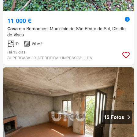
11 000 €
Casa
em Bordonhos, Município de São Pedro do Sul, Distrito
de Viseu
T1
20 m²
Há 15 dias
SUPERCASA - PJAFERREIRA, UNIPESSOAL LDA
12 Fotos