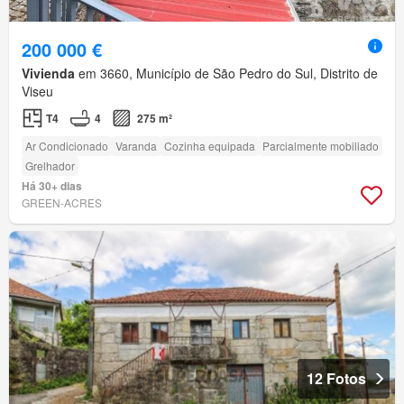
200 000 €
Vivienda
em 3660, Município de São Pedro do Sul, Distrito de
Viseu
T4
4
275 m²
Ar Condicionado
Varanda
Cozinha equipada
Parcialmente mobiliado
Grelhador
Há 30+ dias
GREEN-ACRES
12 Fotos