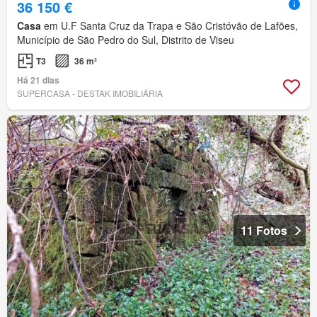
36 150 €
Casa
em U.F Santa Cruz da Trapa e São Cristóvão de Lafões,
Município de São Pedro do Sul, Distrito de Viseu
T3
36 m²
Há 21 dias
SUPERCASA - DESTAK IMOBILIÁRIA
11 Fotos