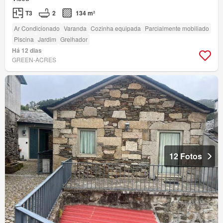
T3
2
134 m²
Ar Condicionado
Varanda
Cozinha equipada
Parcialmente mobiliado
Piscina
Jardim
Grelhador
Há 12 dias
GREEN-ACRES
12 Fotos