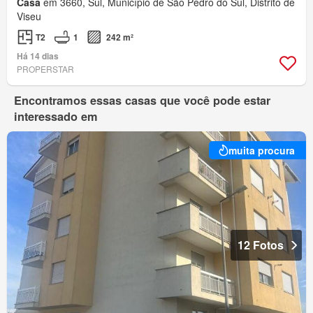
Casa
em 3660, Sul, Município de São Pedro do Sul, Distrito de
Viseu
T2
1
242 m²
Há 14 dias
PROPERSTAR
Encontramos essas casas que você pode estar
interessado em
muita procura
12 Fotos