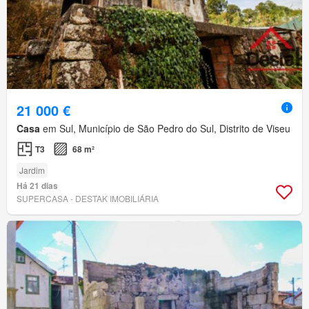
21 000 €
Casa
em Sul, Município de São Pedro do Sul, Distrito de Viseu
T3
68 m²
Jardim
Há 21 dias
SUPERCASA - DESTAK IMOBILIÁRIA