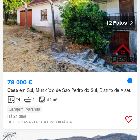
12 Fotos
79 000 €
Casa
em Sul, Município de São Pedro do Sul, Distrito de Viseu
T4
1
51 m²
Garajem
Varanda
Há 21 dias
SUPERCASA - DESTAK IMOBILIÁRIA