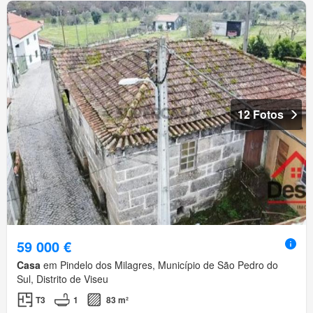
12 Fotos
59 000 €
Casa
em Pindelo dos Milagres, Município de São Pedro do
Sul, Distrito de Viseu
T3
1
83 m²