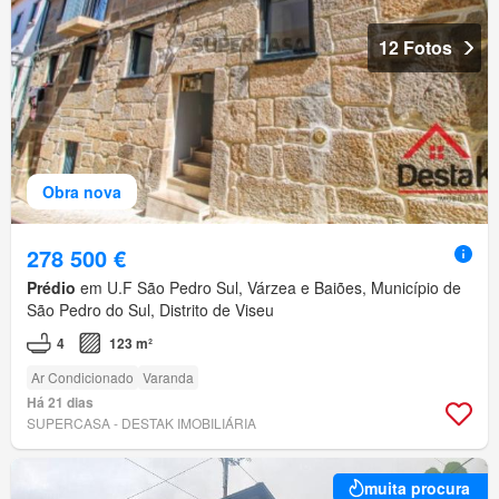
12 Fotos
Obra nova
278 500 €
Prédio
em U.F São Pedro Sul, Várzea e Baiões, Município de
São Pedro do Sul, Distrito de Viseu
4
123 m²
Ar Condicionado
Varanda
Há 21 dias
SUPERCASA - DESTAK IMOBILIÁRIA
muita procura