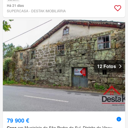
Há 21 dias
SUPERCASA - DESTAK IMOBILIÁRIA
12 Fotos
79 900 €
Casa
em Município de São Pedro do Sul, Distrito de Viseu