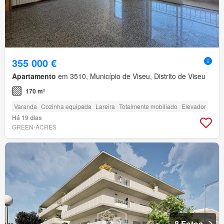
355 000 €
Apartamento
em 3510, Município de Viseu, Distrito de Viseu
170 m²
Varanda
Cozinha equipada
Lareira
Totalmente mobiliado
Elevador
Há 19 dias
GREEN-ACRES
8 Fotos