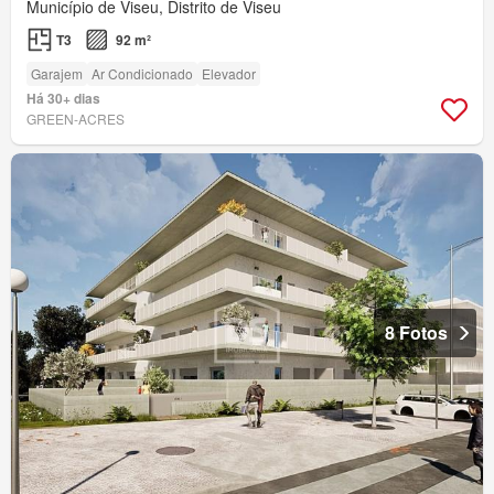
Município de Viseu, Distrito de Viseu
T3
92 m²
Garajem
Ar Condicionado
Elevador
Há 30+ dias
GREEN-ACRES
8 Fotos