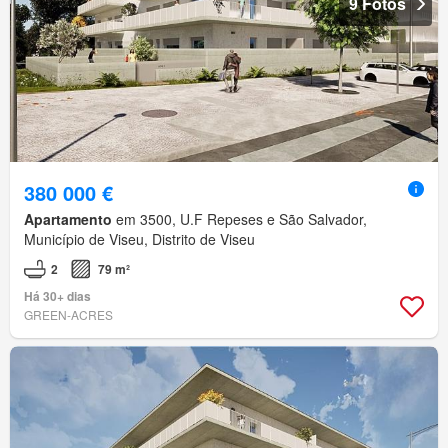
9 Fotos
380 000 €
Apartamento
em 3500, U.F Repeses e São Salvador,
Município de Viseu, Distrito de Viseu
2
79 m²
Há 30+ dias
GREEN-ACRES