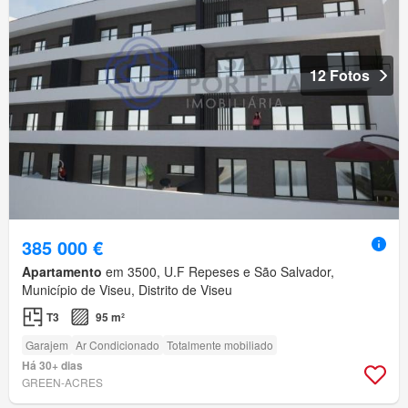
12 Fotos
385 000 €
Apartamento
em 3500, U.F Repeses e São Salvador,
Município de Viseu, Distrito de Viseu
T3
95 m²
Garajem
Ar Condicionado
Totalmente mobiliado
Há 30+ dias
GREEN-ACRES