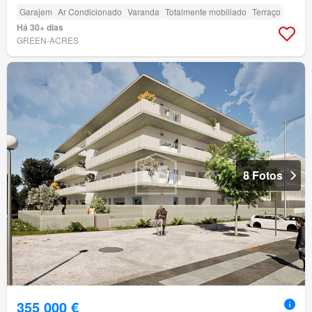
Garajem
Ar Condicionado
Varanda
Totalmente mobiliado
Terraço
Há 30+ dias
GREEN-ACRES
8 Fotos
355 000 €