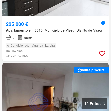
225 000 €
Apartamento
em 3510, Município de Viseu, Distrito de Viseu
2
98 m²
Ar Condicionado
Varanda
Lareira
Há 30+ dias
GREEN-ACRES
muita procura
12 Fotos