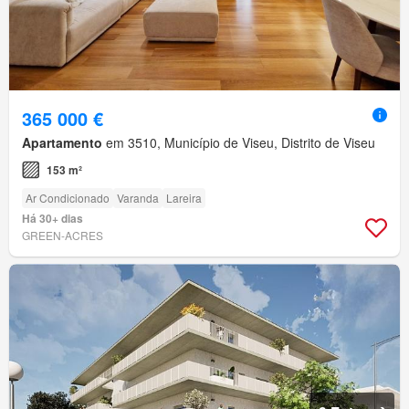
365 000 €
Apartamento
em 3510, Município de Viseu, Distrito de Viseu
153 m²
Ar Condicionado
Varanda
Lareira
Há 30+ dias
GREEN-ACRES