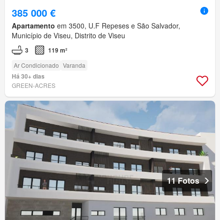
385 000 €
Apartamento
em 3500, U.F Repeses e São Salvador,
Município de Viseu, Distrito de Viseu
3
119 m²
Ar Condicionado
Varanda
Há 30+ dias
GREEN-ACRES
11 Fotos