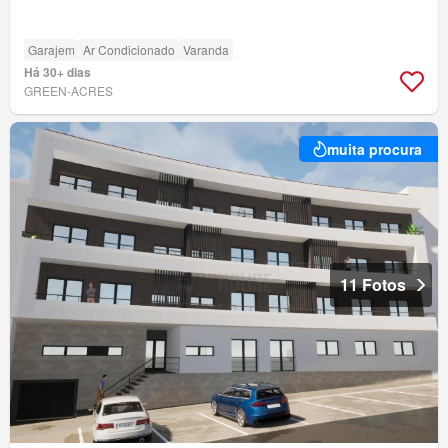
Garajem
Ar Condicionado
Varanda
Há 30+ dias
GREEN-ACRES
muita procura
11 Fotos