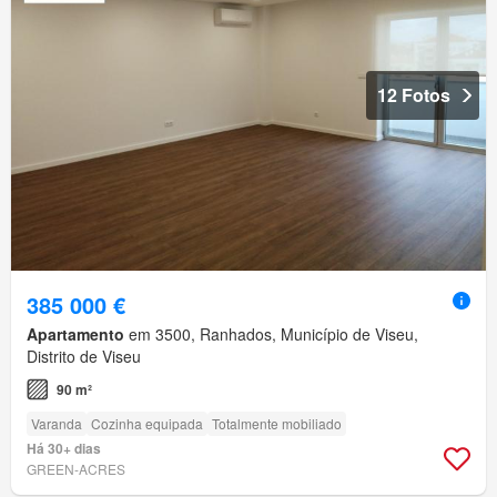
12 Fotos
385 000 €
Apartamento
em 3500, Ranhados, Município de Viseu,
Distrito de Viseu
90 m²
Varanda
Cozinha equipada
Totalmente mobiliado
Há 30+ dias
GREEN-ACRES