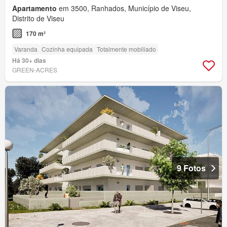
Apartamento
em 3500, Ranhados, Município de Viseu,
Distrito de Viseu
170 m²
Varanda
Cozinha equipada
Totalmente mobiliado
Há 30+ dias
GREEN-ACRES
9 Fotos