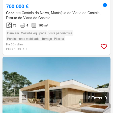
700 000 €
Casa
em Castelo do Neiva, Município de Viana do Castelo,
Distrito de Viana do Castelo
T5
4
165 m²
Garajem
Cozinha equipada
Vista panorâmica
Parcialmente mobiliado
Terraço
Piscina
Há 30+ dias
PROPERSTAR
12 Fotos