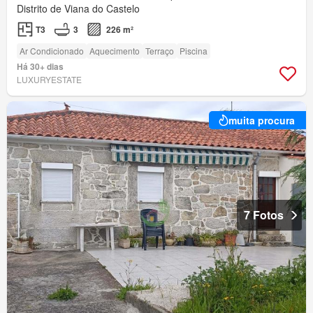
Distrito de Viana do Castelo
T3
3
226 m²
Ar Condicionado
Aquecimento
Terraço
Piscina
Há 30+ dias
LUXURYESTATE
muita procura
7 Fotos