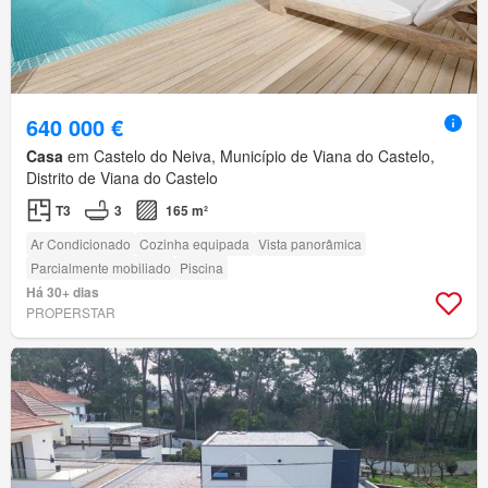
640 000 €
Casa
em Castelo do Neiva, Município de Viana do Castelo,
Distrito de Viana do Castelo
T3
3
165 m²
Ar Condicionado
Cozinha equipada
Vista panorâmica
Parcialmente mobiliado
Piscina
Há 30+ dias
PROPERSTAR