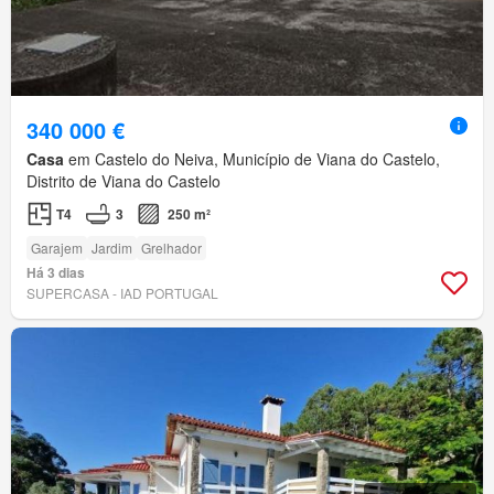
340 000 €
Casa
em Castelo do Neiva, Município de Viana do Castelo,
Distrito de Viana do Castelo
T4
3
250 m²
Garajem
Jardim
Grelhador
Há 3 dias
SUPERCASA - IAD PORTUGAL