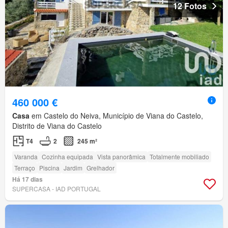
12 Fotos
460 000 €
Casa
em Castelo do Neiva, Município de Viana do Castelo,
Distrito de Viana do Castelo
T4
2
245 m²
Varanda
Cozinha equipada
Vista panorâmica
Totalmente mobiliado
Terraço
Piscina
Jardim
Grelhador
Há 17 dias
SUPERCASA - IAD PORTUGAL