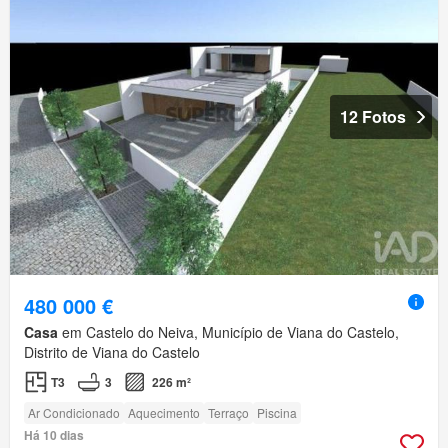
12 Fotos
480 000 €
Casa
em Castelo do Neiva, Município de Viana do Castelo,
Distrito de Viana do Castelo
T3
3
226 m²
Ar Condicionado
Aquecimento
Terraço
Piscina
Há 10 dias