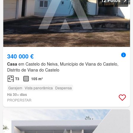
12 Fotos
340 000 €
Casa
em Castelo do Neiva, Município de Viana do Castelo,
Distrito de Viana do Castelo
T3
105 m²
Garajem
Vista panorâmica
Despensa
Há 30+ dias
PROPERSTAR