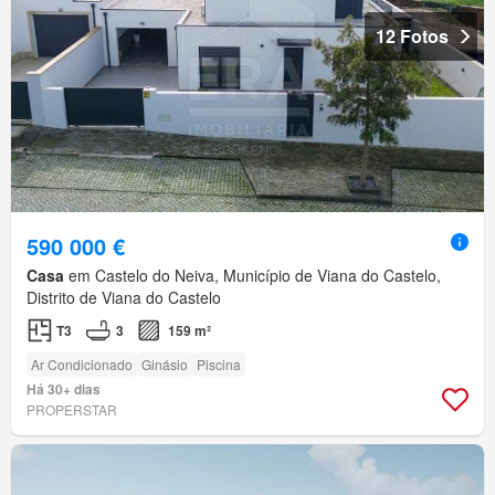
12 Fotos
590 000 €
Casa
em Castelo do Neiva, Município de Viana do Castelo,
Distrito de Viana do Castelo
T3
3
159 m²
Ar Condicionado
Ginásio
Piscina
Há 30+ dias
PROPERSTAR