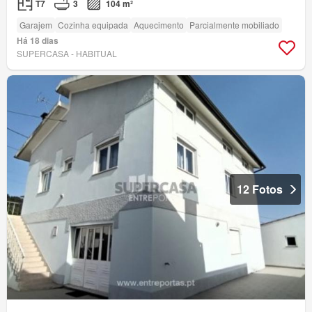
T7
3
104 m²
Garajem
Cozinha equipada
Aquecimento
Parcialmente mobiliado
Há 18 dias
SUPERCASA - HABITUAL
12 Fotos