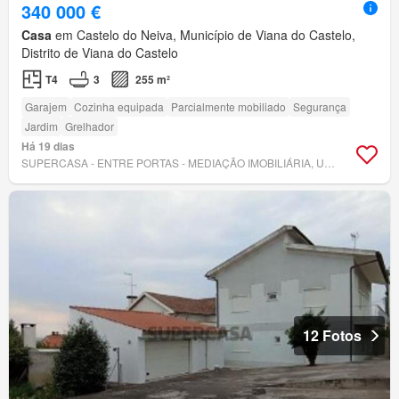
340 000 €
Casa
em Castelo do Neiva, Município de Viana do Castelo,
Distrito de Viana do Castelo
T4
3
255 m²
Garajem
Cozinha equipada
Parcialmente mobiliado
Segurança
Jardim
Grelhador
Há 19 dias
SUPERCASA - ENTRE PORTAS - MEDIAÇÃO IMOBILIÁRIA, UNIPESSOAL, LDA.
12 Fotos