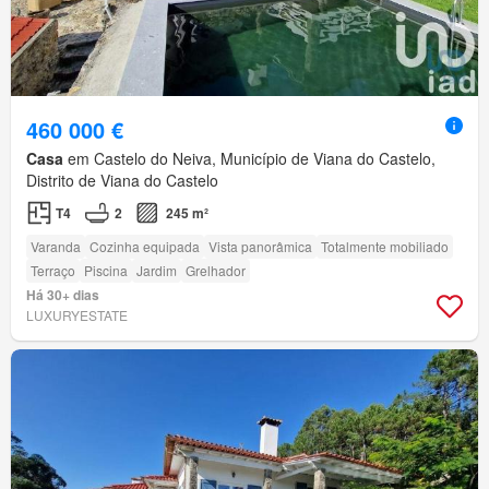
460 000 €
Casa
em Castelo do Neiva, Município de Viana do Castelo,
Distrito de Viana do Castelo
T4
2
245 m²
Varanda
Cozinha equipada
Vista panorâmica
Totalmente mobiliado
Terraço
Piscina
Jardim
Grelhador
Há 30+ dias
LUXURYESTATE