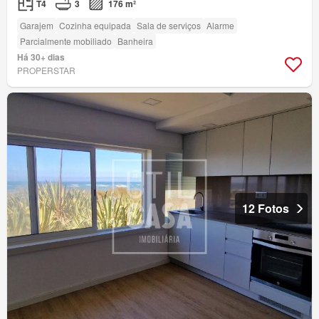
T4
3
176 m²
Garajem
Cozinha equipada
Sala de serviços
Alarme
Parcialmente mobiliado
Banheira
Há 30+ dias
PROPERSTAR
12 Fotos