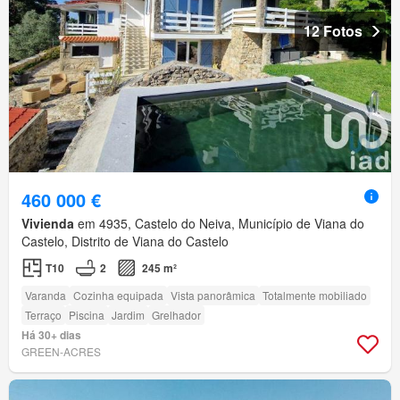
12 Fotos
460 000 €
Vivienda
em 4935, Castelo do Neiva, Município de Viana do
Castelo, Distrito de Viana do Castelo
T10
2
245 m²
Varanda
Cozinha equipada
Vista panorâmica
Totalmente mobiliado
Terraço
Piscina
Jardim
Grelhador
Há 30+ dias
GREEN-ACRES