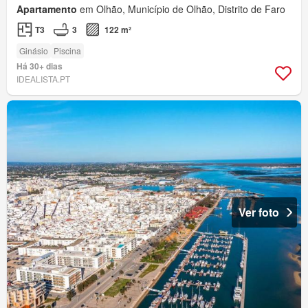
Apartamento
em Olhão, Município de Olhão, Distrito de Faro
T3
3
122 m²
Ginásio
Piscina
Há 30+ dias
IDEALISTA.PT
Ver foto