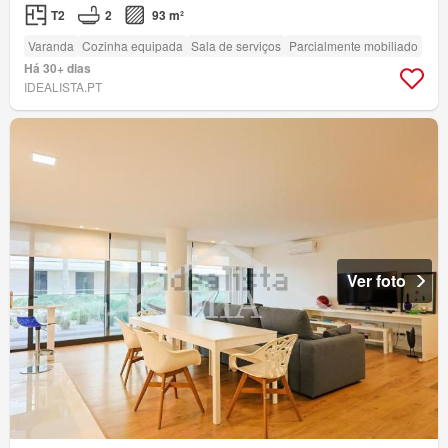
T2
2
93 m²
Varanda
Cozinha equipada
Sala de serviços
Parcialmente mobiliado
Há 30+ dias
IDEALISTA.PT
Ver foto