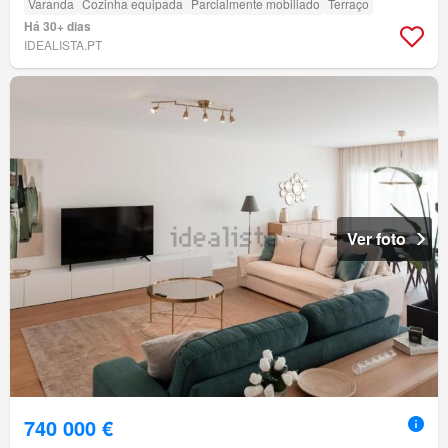
Varanda
Cozinha equipada
Parcialmente mobiliado
Terraço
Há 30+ dias
IDEALISTA.PT
Ver foto
740 000 €