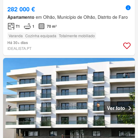
282 000 €
Apartamento
em Olhão, Município de Olhão, Distrito de Faro
T1
1
70 m²
Varanda
Cozinha equipada
Totalmente mobiliado
Há 30+ dias
IDEALISTA.PT
Ver foto