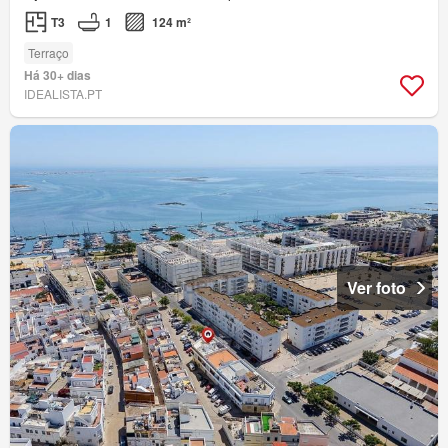
T3
1
124 m²
Terraço
Há 30+ dias
IDEALISTA.PT
Ver foto