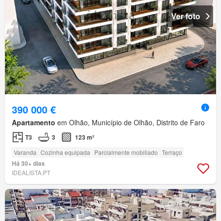
Ver foto
390 000 €
Apartamento
em Olhão, Município de Olhão, Distrito de Faro
T3
3
123 m²
Varanda
Cozinha equipada
Parcialmente mobiliado
Terraço
Há 30+ dias
IDEALISTA.PT