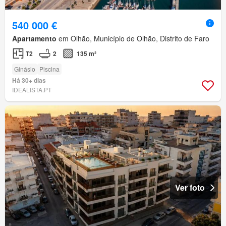
540 000 €
Apartamento
em Olhão, Município de Olhão, Distrito de Faro
T2
2
135 m²
Ginásio
Piscina
Há 30+ dias
IDEALISTA.PT
Ver foto