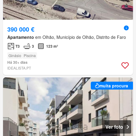
390 000 €
Apartamento
em Olhão, Município de Olhão, Distrito de Faro
T3
3
123 m²
Ginásio
Piscina
Há 30+ dias
IDEALISTA.PT
muita procura
Ver foto