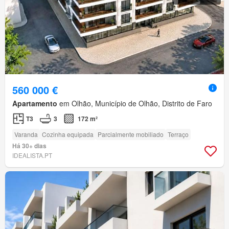
560 000 €
Apartamento
em Olhão, Município de Olhão, Distrito de Faro
T3
3
172 m²
Varanda
Cozinha equipada
Parcialmente mobiliado
Terraço
Há 30+ dias
IDEALISTA.PT