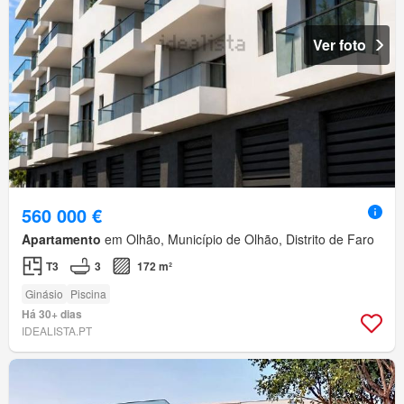
Ver foto
560 000 €
Apartamento
em Olhão, Município de Olhão, Distrito de Faro
T3
3
172 m²
Ginásio
Piscina
Há 30+ dias
IDEALISTA.PT