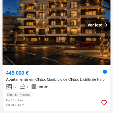
Ver foto
445 000 €
Apartamento
em Olhão, Município de Olhão, Distrito de Faro
T2
2
194 m²
Ginásio
Piscina
Há 30+ dias
IDEALISTA.PT