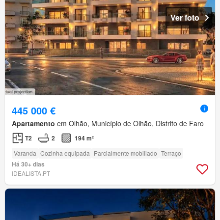
Ver foto
445 000 €
Apartamento
em Olhão, Município de Olhão, Distrito de Faro
T2
2
194 m²
Varanda
Cozinha equipada
Parcialmente mobiliado
Terraço
Há 30+ dias
IDEALISTA.PT