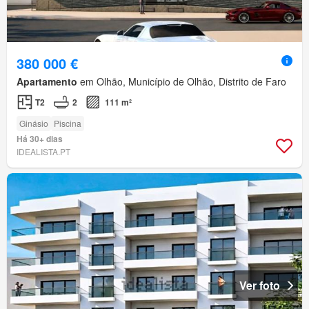
380 000 €
Apartamento
em Olhão, Município de Olhão, Distrito de Faro
T2
2
111 m²
Ginásio
Piscina
Há 30+ dias
IDEALISTA.PT
Ver foto