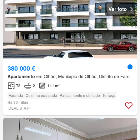
Ver foto
380 000 €
Apartamento
em Olhão, Município de Olhão, Distrito de Faro
T2
2
111 m²
Varanda
Cozinha equipada
Parcialmente mobiliado
Terraço
Há 30+ dias
IDEALISTA.PT