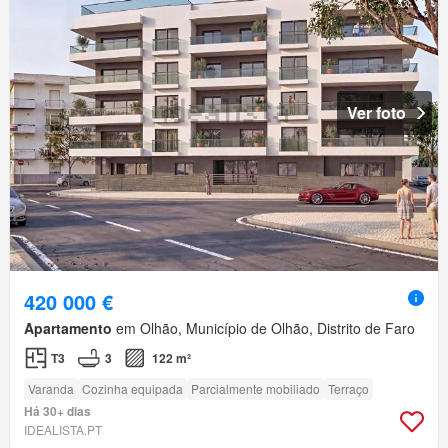
Ver foto
420 000 €
Apartamento
em Olhão, Município de Olhão, Distrito de Faro
T3
3
122 m²
Varanda
Cozinha equipada
Parcialmente mobiliado
Terraço
Há 30+ dias
IDEALISTA.PT