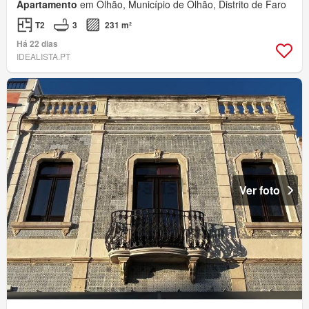
Apartamento
em Olhão, Município de Olhão, Distrito de Faro
T2
3
231 m²
Há 22 dias
IDEALISTA.PT
Ver foto