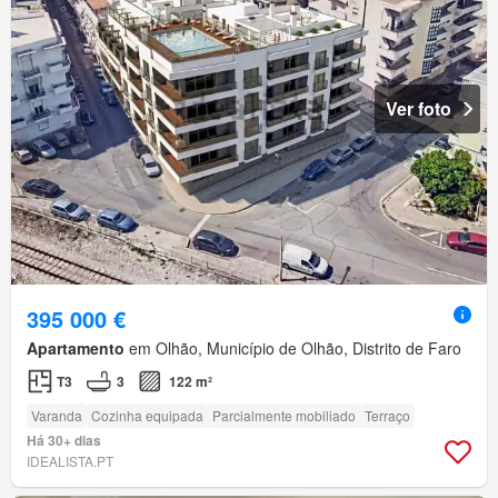
Ver foto
395 000 €
Apartamento
em Olhão, Município de Olhão, Distrito de Faro
T3
3
122 m²
Varanda
Cozinha equipada
Parcialmente mobiliado
Terraço
Há 30+ dias
IDEALISTA.PT