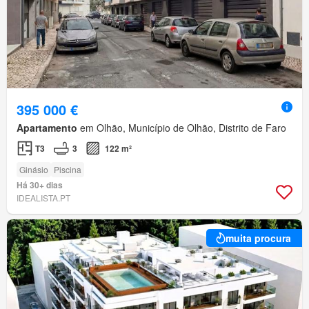
395 000 €
Apartamento
em Olhão, Município de Olhão, Distrito de Faro
T3
3
122 m²
Ginásio
Piscina
Há 30+ dias
IDEALISTA.PT
muita procura