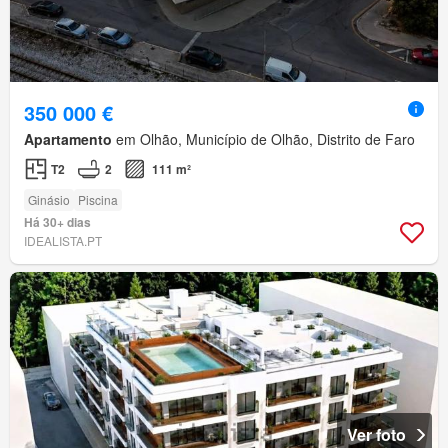
350 000 €
Apartamento
em Olhão, Município de Olhão, Distrito de Faro
T2
2
111 m²
Ginásio
Piscina
Há 30+ dias
IDEALISTA.PT
Ver foto