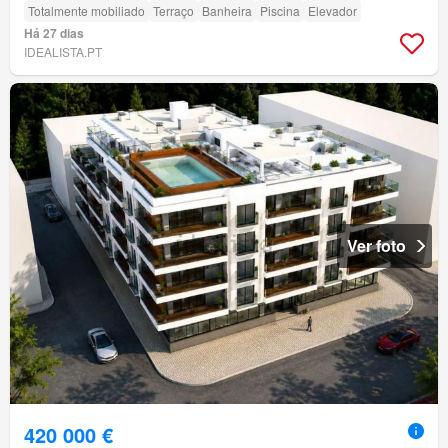
Totalmente mobiliado
Terraço
Banheira
Piscina
Elevador
Há 27 dias
IDEALISTA.PT
Ver foto
420 000 €