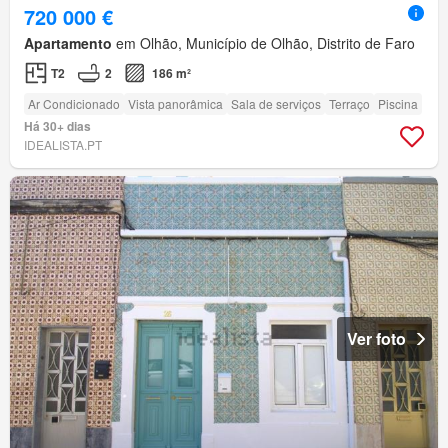
720 000 €
Apartamento
em Olhão, Município de Olhão, Distrito de Faro
T2
2
186 m²
Ar Condicionado
Vista panorâmica
Sala de serviços
Terraço
Piscina
Há 30+ dias
IDEALISTA.PT
Ver foto