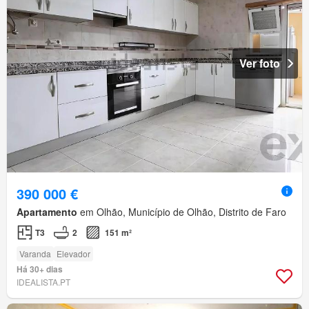
Ver foto
390 000 €
Apartamento
em Olhão, Município de Olhão, Distrito de Faro
T3
2
151 m²
Varanda
Elevador
Há 30+ dias
IDEALISTA.PT