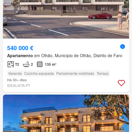
540 000 €
Apartamento
em Olhão, Município de Olhão, Distrito de Faro
T2
2
135 m²
Varanda
Cozinha equipada
Parcialmente mobiliado
Terraço
Há 30+ dias
IDEALISTA.PT