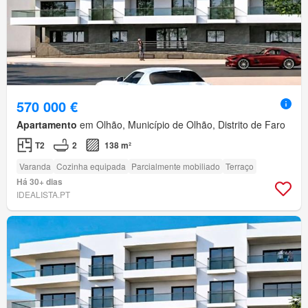
570 000 €
Apartamento
em Olhão, Município de Olhão, Distrito de Faro
T2
2
138 m²
Varanda
Cozinha equipada
Parcialmente mobiliado
Terraço
Há 30+ dias
IDEALISTA.PT