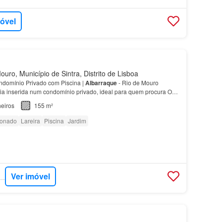
móvel
uro, Município de Sintra, Distrito de Lisboa
domínio Privado com Piscina |
Albarraque
- Rio de Mouro
a inserida num condomínio privado, ideal para quem procura O
lmente em adaptação para uma espaçosa suíte adic…
eiros
155 m²
ionado
Lareira
Piscina
Jardim
Ver imóvel
RCASA - RE/MAX EXTRA