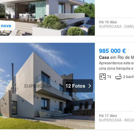
Há 16 dias
 nova
985 000 €
Casa
em Rio de Mo
Apresentamos esta e
uma zona tranquila e
T4
2
banh
12 Fotos
Há 17 dias