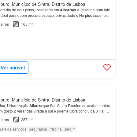
uro, Município de Sintra, Distrito de Lisboa
radia de dois pisos, localizada em
Albarraque
, inserida num lote
ideal para quem procura espaço, privacidade e No
piso
superior, a
osta por
três quartos
e uma casa de…
eiros
165 m²
Ver imóvel
uro, Município de Sintra, Distrito de Lisboa
cina, Urbanização
Albarraque
Sul, Sintra Excelentes acabamentos
m gosto 2 Varandas virada a sul e poente Obra concluída 0 Hall
sala comum (36,70m2), cozinha open spac…
eiros
287 m²
Sala de serviços
Segurança
Piscina
Jardim