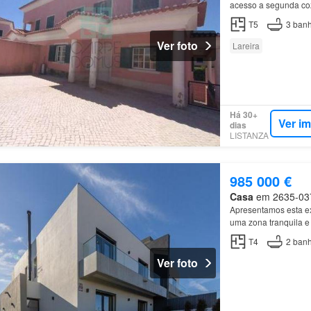
acesso a segunda co
T5
3
banh
Ver foto
Lareira
Há 30+
Ver i
dias
LISTANZA
985 000 €
Casa
em 2635-037,
Apresentamos esta e
uma zona tranquila e
T4
2
banh
Ver foto