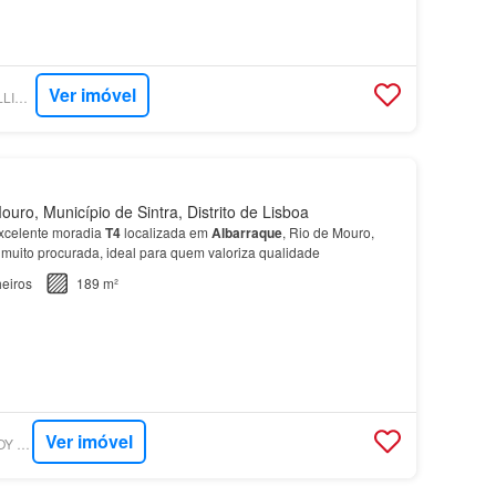
Ver imóvel
SUPERCASA - DWELLING PORTUGAL
uro, Município de Sintra, Distrito de Lisboa
xcelente moradia
T4
localizada em
Albarraque
, Rio de Mouro,
 muito procurada, ideal para quem valoriza qualidade
eiros
189 m²
Ver imóvel
SUPERCASA - IMOJOY REAL ESTATE