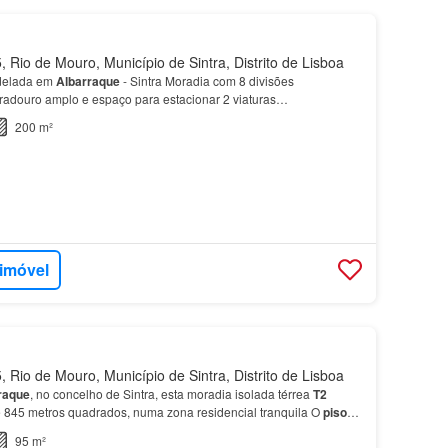
 Rio de Mouro, Município de Sintra, Distrito de Lisboa
delada em
Albarraque
- Sintra Moradia com 8 divisões
radouro amplo e espaço para estacionar 2 viaturas…
200 m²
 imóvel
 Rio de Mouro, Município de Sintra, Distrito de Lisboa
raque
, no concelho de Sintra, esta moradia isolada térrea
T2
e 845 metros quadrados, numa zona residencial tranquila O
piso
 sala de estar e jantar com jardim de inv…
95 m²