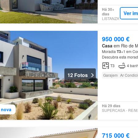
Há 30+
Ver i
dias
LISTANZA
950 000 €
Casa
em Rio de Mo
Moradia
T3
+1 em Con
Descubra esta moradi
último
piso
está atua
T3
4
banh
12 Fotos
Garajem
Ar Condic
Há 29 dias
 nova
SUPE
715 000 €