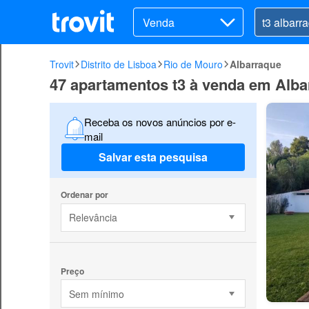
Venda
Trovit
Distrito de Lisboa
Rio de Mouro
Albarraque
47 apartamentos t3 à venda em Alba
Receba os novos anúncios por e-
mail
Salvar esta pesquisa
Ordenar por
Relevância
Preço
Sem mínimo