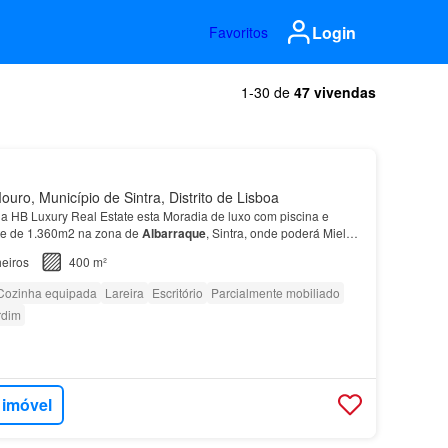
Login
Favoritos
1-30 de
47 vivendas
uro, Município de Sintra, Distrito de Lisboa
 HB Luxury Real Estate esta Moradia de luxo com piscina e
ote de 1.360m2 na zona de
Albarraque
, Sintra, onde poderá Miele
Quarto 17m2, com closet e varanda - Quarto…
eiros
400 m²
Cozinha equipada
Lareira
Escritório
Parcialmente mobiliado
rdim
 imóvel