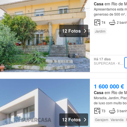
Casa
em Rio de Mo
Apresentamos esta mo
generoso de 500 m², 
zona privada é comp
T4
2
banh
12 Fotos
Jardim
Há 17 dias
SUPERCASA - KW LEAD
1 600 000 €
Casa
em Rio de Mo
Moradia, Jardim, Pis
de luxo com muito bo
entrada, (10,40m2) 
T3
3
banh
12 Fotos
Garajem
Varanda