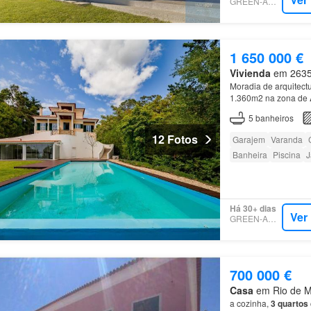
GREEN-ACRES
1 650 000 €
Vivienda
em 2635,
Moradia de arquitectu
1.360m2 na zona de
5
banheiros
12 Fotos
Garajem
Varanda
Banheira
Piscina
J
Há 30+ dias
Ver
GREEN-ACRES
700 000 €
Casa
em Rio de Mo
a cozinha,
3 quartos