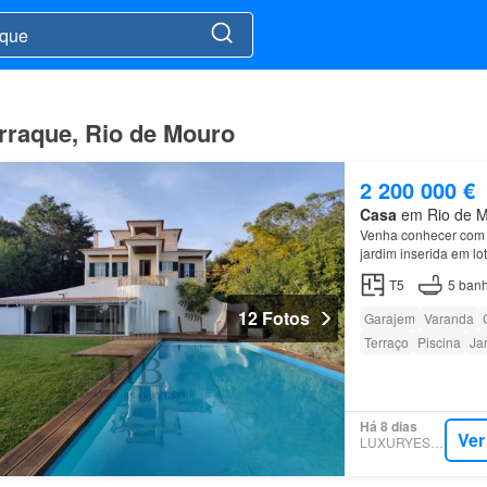
rraque, Rio de Mouro
2 200 000 €
Casa
em Rio de Mo
Venha conhecer com a
jardim inserida em l
e pequeno terraço - 
T5
5
banh
12 Fotos
Garajem
Varanda
Terraço
Piscina
Ja
Há 8 dias
Ver
LUXURYESTATE