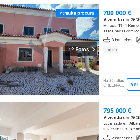
700 000 €
muita procura
Vivienda
em 2635,
Moradia
T5
+1 Remo
assoalhadas com log
3
banheiros
12 Fotos
Lareira
Há 30+ dias
Ver
GREEN-ACRES
795 000 €
Vivienda
em 2635,
Localizada em
Albar
insere-se num lote d
térreo é composto por
2
banheiros