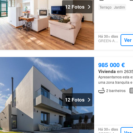
12 Fotos
Terraço
Jardim
Há 30+ dias
Ver
GREEN-ACRES
985 000 €
Vivienda
em 2635,
Apresentamos esta e
uma zona tranquila e
2
banheiros
12 Fotos
Há 30+ dias
Ver