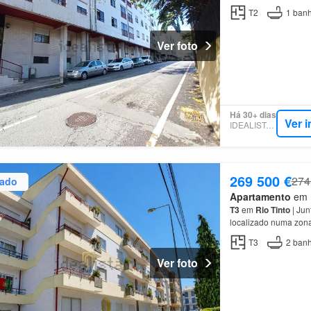
T2
1
banh
Ver foto
Há 30+ dias
Ver 
IDEALISTA.PT
269 500 €
274
zado
Apartamento
em R
T3
em
Rio
Tinto
| Jun
localizado numa zona
proprietário personal
T3
2
banh
Ver foto