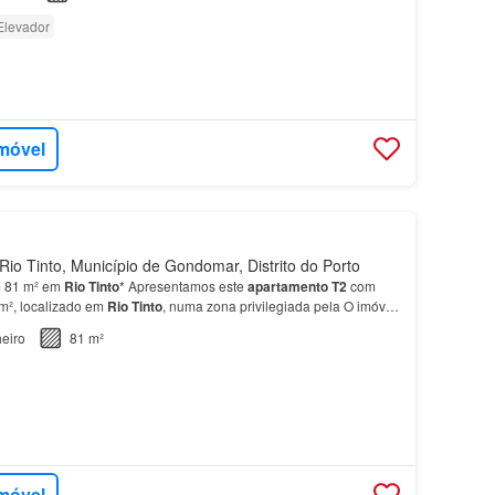
Elevador
imóvel
io Tinto, Município de Gondomar, Distrito do Porto
 81 m² em
Rio
Tinto
* Apresentamos este
apartamento
T2
com
 m², localizado em
Rio
Tinto
, numa zona privilegiada pela O imóvel
cessos às principais vias rodoviárias, pe…
eiro
81 m²
imóvel