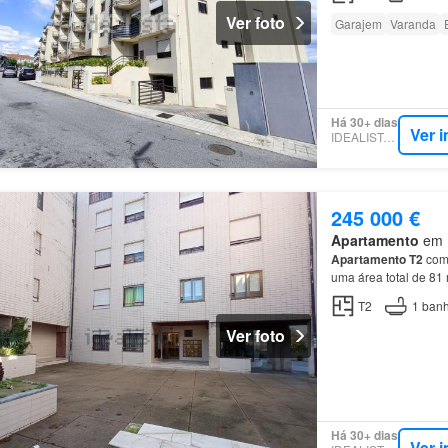
Ver foto
Garajem
Varanda
Há 30+ dias
Ver 
IDEALISTA.PT
245 000 €
Apartamento
em R
Apartamento
T2
com
uma área total de 81
beneficia de ótimos a
T2
1
banh
Ver foto
Há 30+ dias
Ver 