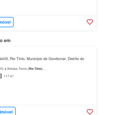
imóvel
do em
435, Rio Tinto, Município de Gondomar, Distrito do
, à Areosa, Forno (
Rio
Tinto
)…
117 m²
 imóvel