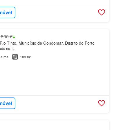
imóvel
 500 €
io Tinto, Município de Gondomar, Distrito do Porto
ado no 1…
eiros
103 m²
imóvel