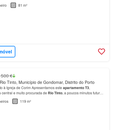
eiro
81 m²
imóvel
 500 €
io Tinto, Município de Gondomar, Distrito do Porto
to à Igreja de Corim Apresentamos este
apartamento
T3
,
 central e muito procurada de
Rio
Tinto
, a poucos minutos futuro
izá-lo
ao
seu gosto…
eiros
119 m²