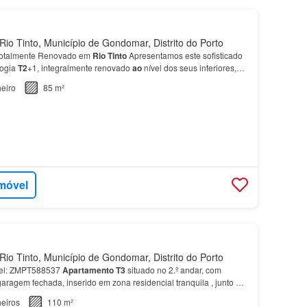
io Tinto, Município de Gondomar, Distrito do Porto
Totalmente Renovado em
Rio
Tinto
Apresentamos este sofisticado
logia
T2
+1, integralmente renovado
ao
nível dos seus interiores,
 zonas mais dinâmicas e centralizadas de R…
eiro
85 m²
imóvel
io Tinto, Município de Gondomar, Distrito do Porto
óvel: ZMPT588537
Apartamento
T3
situado no 2.º andar, com
aragem fechada, inserido em zona residencial tranquila , junto
ao
s Oleiro, em
Rio
Tinto
.…
eiros
110 m²