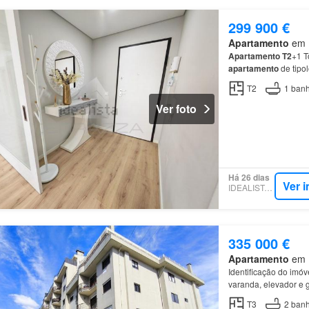
299 900 €
Apartamento
em R
Apartamento
T2
+1 
apartamento
de tipo
localizado numa das
T2
1
banh
Ver foto
Há 26 dias
Ver 
IDEALISTA.PT
335 000 €
Apartamento
em R
Identificação do im
varanda, elevador e g
Centro de Saúde Brá
T3
2
banh