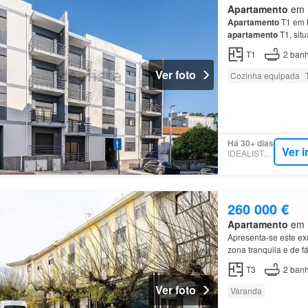
Apartamento
em R
Apartamento
T1 em
apartamento
T1, sit
imóvel dispõe de um
T1
2
banh
Ver foto
Cozinha equipada
Há 30+ dias
Ver 
IDEALISTA.PT
260 000 €
Apartamento
em R
Apresenta-se este ex
zona tranquila e de f
T3
2
banh
Ver foto
Varanda