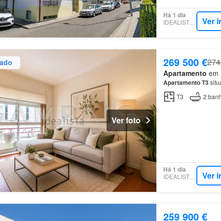
Há 1 dia
Ver 
IDEALISTA.PT
269 500 €
274
zado
Apartamento
em R
Apartamento
T3
situ
T3
2
banh
Ver foto
Há 1 dia
Ver 
IDEALISTA.PT
259 900 €