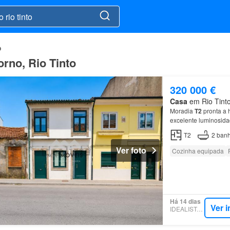
o
rno, Rio Tinto
320 000 €
Casa
em Rio Tinto
Moradia
T2
pronta a 
excelente luminosida
T2
2
banh
Ver foto
Cozinha equipada
Há 14 dias
Ver 
IDEALISTA.PT