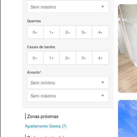
Sem máximo
Quartos
0+
1+
2+
3+
4+
Casas de banho
0+
1+
2+
3+
4+
Área/m²
Sem mínimo
Sem máximo
Zonas próximas
Apartamento Giesta (7)