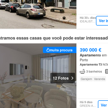
Há 30+ dias
Ver 
IDEALISTA.PT
tramos essas casas que você pode estar interessa
390 000 €
muita procura
Apartamento
em 4
Porto
Apartamento
T3
NOVO
3
banheiros
12 Fotos
Garajem
Varanda
Há 9 dias
Ver
GREEN-ACRES