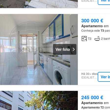
IDEALISTA.PT
300 000 €
Apartamento
em R
Conheça este
T3
para
T3
2
banh
Ver foto
Há 30+ dias
Ver 
IDEALISTA.PT
245 000 €
Apartamento
em R
Apartamento
T2
com 