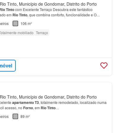
io Tinto, Município de Gondomar, Distrito do Porto
Rio
Tinto
com Excelente Terraço Descubra este fantástico
uado em
Rio
Tinto
, que combina conforto, funcionalidade e O
a cozinha mobilada e equipada com placa,
forno
e exa…
eiros
106 m²
Totalmente mobiliado
Terraço
imóvel
io Tinto, Município de Gondomar, Distrito do Porto
celente
apartamento
T3
, totalmente remodelado, localizado numa
ácil acesso, no
Forno
, em
Rio
Tinto
…
eiros
89 m²