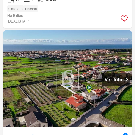
Garajem
Piscina
Há 9 dias
IDEALISTA.PT
Ver foto