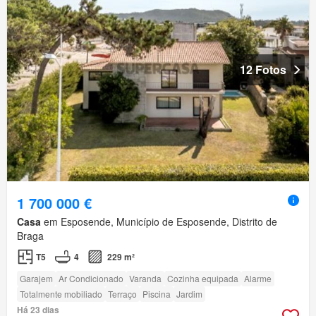
12 Fotos
1 700 000 €
Casa
em Esposende, Município de Esposende, Distrito de
Braga
T5
4
229 m²
Garajem
Ar Condicionado
Varanda
Cozinha equipada
Alarme
Totalmente mobiliado
Terraço
Piscina
Jardim
Há 23 dias