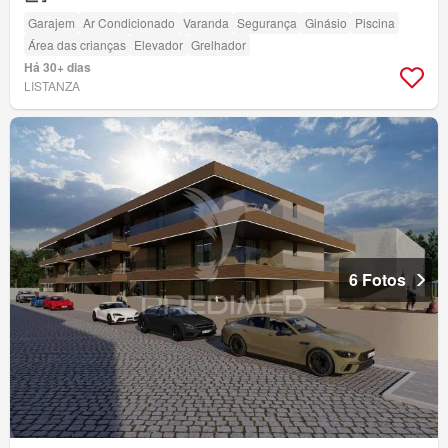
Garajem
Ar Condicionado
Varanda
Segurança
Ginásio
Piscina
Área das crianças
Elevador
Grelhador
Há 30+ dias
LISTANZA
6 Fotos