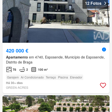
12 Fotos
420 000 €
Apartamento
em 4740, Esposende, Município de Esposende,
Distrito de Braga
T6
2
100 m²
Garajem
Ar Condicionado
Terraço
Piscina
Elevador
Há 30+ dias
GREEN-ACRES