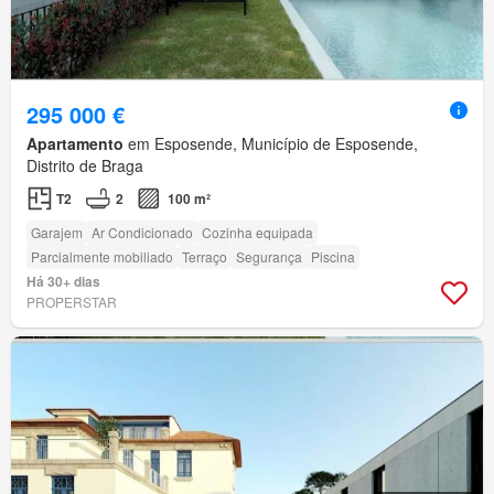
295 000 €
Apartamento
em Esposende, Município de Esposende,
Distrito de Braga
T2
2
100 m²
Garajem
Ar Condicionado
Cozinha equipada
Parcialmente mobiliado
Terraço
Segurança
Piscina
Há 30+ dias
PROPERSTAR