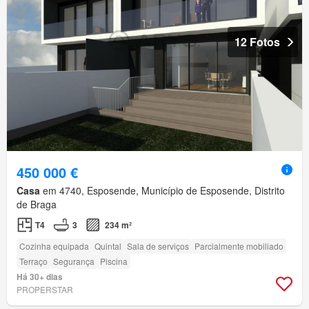
12 Fotos
450 000 €
Casa
em 4740, Esposende, Município de Esposende, Distrito
de Braga
T4
3
234 m²
Cozinha equipada
Quintal
Sala de serviços
Parcialmente mobiliado
Terraço
Segurança
Piscina
Há 30+ dias
PROPERSTAR