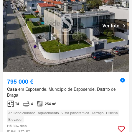
Ver foto
795 000 €
Casa
em Esposende, Município de Esposende, Distrito de
Braga
T4
4
254 m²
Ar Condicionado
Aquecimento
Vista panorâmica
Terraço
Piscina
Elevador
Há 30+ dias
IDEALISTA.PT