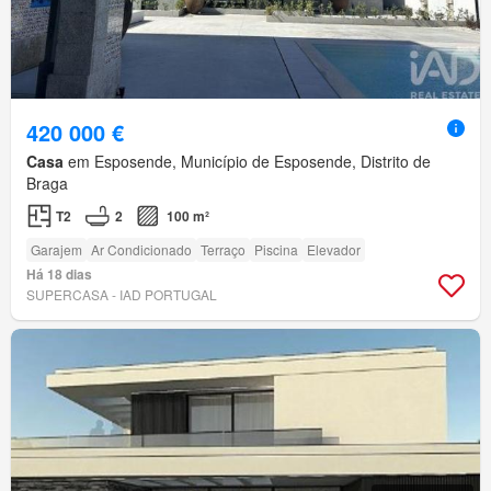
420 000 €
Casa
em Esposende, Município de Esposende, Distrito de
Braga
T2
2
100 m²
Garajem
Ar Condicionado
Terraço
Piscina
Elevador
Há 18 dias
SUPERCASA - IAD PORTUGAL