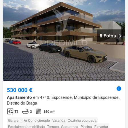
6 Fotos
530 000 €
Apartamento
em 4740, Esposende, Município de Esposende,
Distrito de Braga
T3
3
150 m²
Garajem
Ar Condicionado
Varanda
Cozinha equipada
Parcialmente mobiliado
Terraço
Segurança
Piscina
Elevador