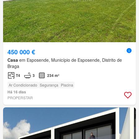
450 000 €
Casa
em Esposende, Município de Esposende, Distrito de
Braga
T4
3
234 m²
Ar Condicionado
Segurança
Piscina
Há 16 dias
PROPERSTAR