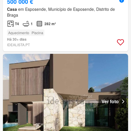
500 000 €
Casa
em Esposende, Município de Esposende, Distrito de
Braga
T4
1
282 m²
Aquecimento
Piscina
Há 30+ dias
IDEALISTA.PT
Ver foto