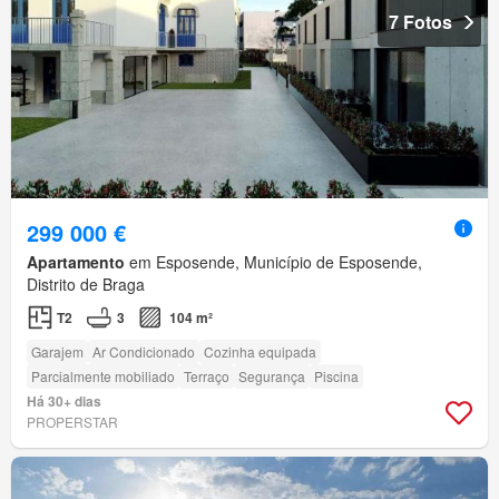
7 Fotos
299 000 €
Apartamento
em Esposende, Município de Esposende,
Distrito de Braga
T2
3
104 m²
Garajem
Ar Condicionado
Cozinha equipada
Parcialmente mobiliado
Terraço
Segurança
Piscina
Há 30+ dias
PROPERSTAR