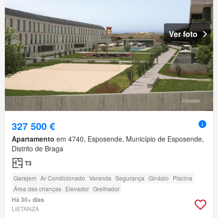
Ver foto
327 500 €
Apartamento
em 4740, Esposende, Município de Esposende,
Distrito de Braga
T3
Garajem
Ar Condicionado
Varanda
Segurança
Ginásio
Piscina
Área das crianças
Elevador
Grelhador
Há 30+ dias
LISTANZA