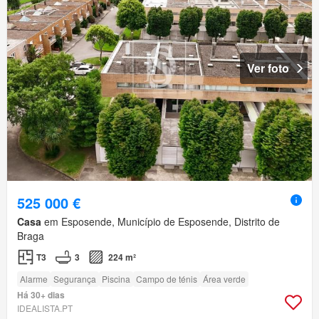
Ver foto
525 000 €
Casa
em Esposende, Município de Esposende, Distrito de
Braga
T3
3
224 m²
Alarme
Segurança
Piscina
Campo de ténis
Área verde
Há 30+ dias
IDEALISTA.PT