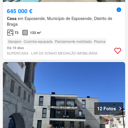
645 000 €
Casa
em Esposende, Município de Esposende, Distrito de
Braga
T3
133 m²
Garajem
Cozinha equipada
Parcialmente mobiliado
Piscina
Há 19 dias
SUPERCASA - LAR DE SONHO MEDIAÇÃO IMOBILIÁRIA
12 Fotos