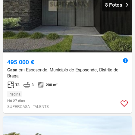
8 Fotos
495 000 €
Casa
em Esposende, Município de Esposende, Distrito de
Braga
T3
3
200 m²
Piscina
Há 27 dias
SUPERCASA - TALENTS