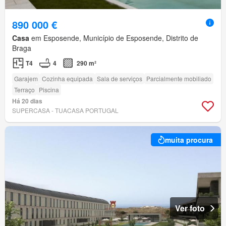
890 000 €
Casa
em Esposende, Município de Esposende, Distrito de
Braga
T4
4
290 m²
Garajem
Cozinha equipada
Sala de serviços
Parcialmente mobiliado
Terraço
Piscina
Há 20 dias
SUPERCASA - TUACASA PORTUGAL
muita procura
Ver foto