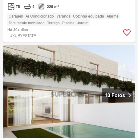
T5
4
229 m²
Garajem
Ar Condicionado
Varanda
Cozinha equipada
Alarme
Totalmente mobiliado
Terraço
Piscina
Jardim
Há 30+ dias
LUXURYESTATE
10 Fotos