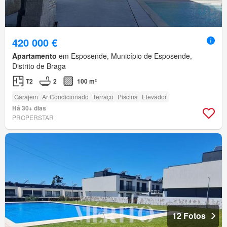
420 000 €
Apartamento
em Esposende, Município de Esposende,
Distrito de Braga
T2
2
100 m²
Garajem
Ar Condicionado
Terraço
Piscina
Elevador
Há 30+ dias
PROPERSTAR
12 Fotos