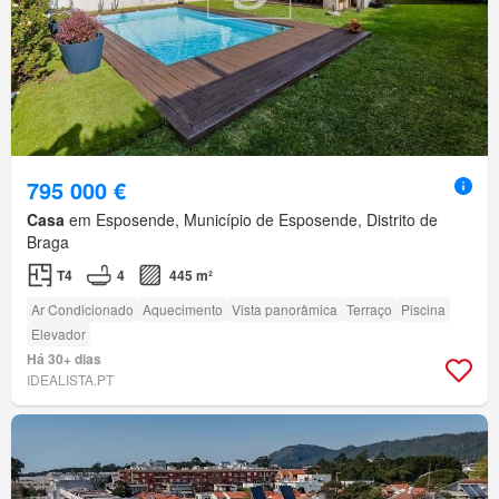
795 000 €
Casa
em Esposende, Município de Esposende, Distrito de
Braga
T4
4
445 m²
Ar Condicionado
Aquecimento
Vista panorâmica
Terraço
Piscina
Elevador
Há 30+ dias
IDEALISTA.PT