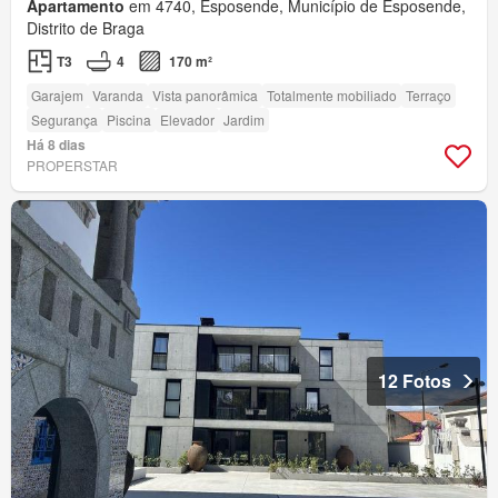
Apartamento
em 4740, Esposende, Município de Esposende,
Distrito de Braga
T3
4
170 m²
Garajem
Varanda
Vista panorâmica
Totalmente mobiliado
Terraço
Segurança
Piscina
Elevador
Jardim
Há 8 dias
PROPERSTAR
12 Fotos