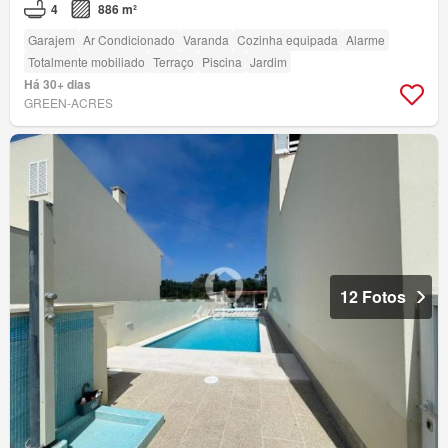
4
886 m²
Garajem
Ar Condicionado
Varanda
Cozinha equipada
Alarme
Totalmente mobiliado
Terraço
Piscina
Jardim
Há 30+ dias
GREEN-ACRES
12 Fotos