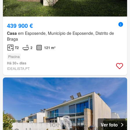
439 900 €
Casa
em Esposende, Município de Esposende, Distrito de
Braga
T2
2
121 m²
Piscina
Há 30+ dias
IDEALISTA.PT
Ver foto