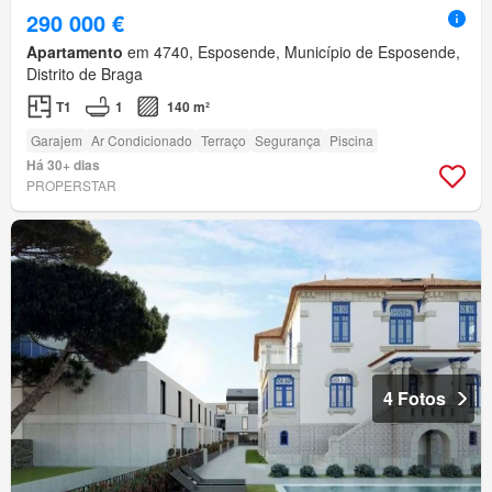
290 000 €
Apartamento
em 4740, Esposende, Município de Esposende,
Distrito de Braga
T1
1
140 m²
Garajem
Ar Condicionado
Terraço
Segurança
Piscina
Há 30+ dias
PROPERSTAR
4 Fotos