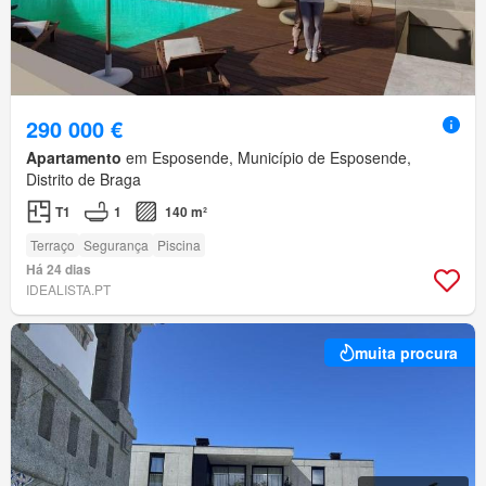
290 000 €
Apartamento
em Esposende, Município de Esposende,
Distrito de Braga
T1
1
140 m²
Terraço
Segurança
Piscina
Há 24 dias
IDEALISTA.PT
muita procura