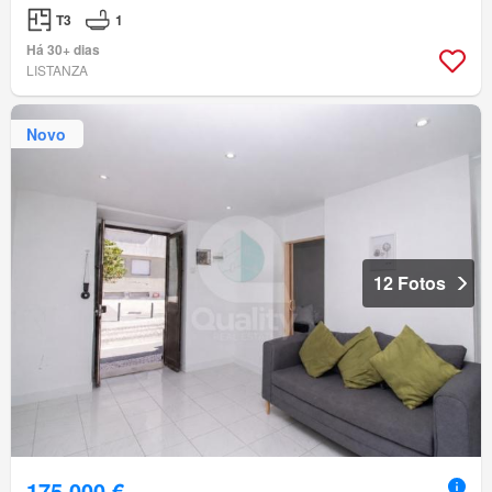
T3
1
Há 30+ dias
LISTANZA
Novo
12 Fotos
175 000 €