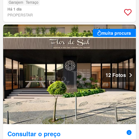
Garajem
Terraço
Há 1 dia
PROPERSTAR
muita procura
12 Fotos
Consultar o preço