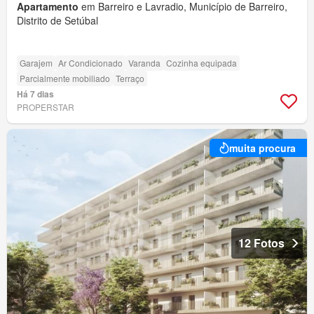
Apartamento
em Barreiro e Lavradio, Município de Barreiro,
Distrito de Setúbal
Garajem
Ar Condicionado
Varanda
Cozinha equipada
Parcialmente mobiliado
Terraço
Há 7 dias
PROPERSTAR
muita procura
12 Fotos