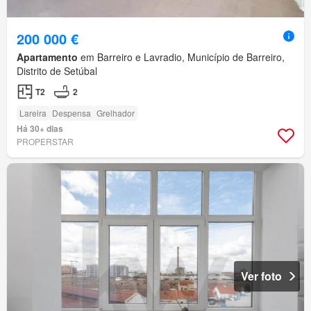
200 000 €
Apartamento
em Barreiro e Lavradio, Município de Barreiro,
Distrito de Setúbal
T2
2
Lareira
Despensa
Grelhador
Há 30+ dias
PROPERSTAR
Ver foto